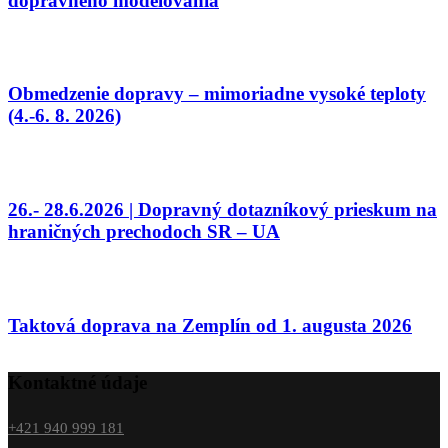
dopravného modelovania
Obmedzenie dopravy – mimoriadne vysoké teploty
(4.-6. 8. 2026)
26.- 28.6.2026 | Dopravný dotazníkový prieskum na
hraničných prechodoch SR – UA
Taktová doprava na Zemplín od 1. augusta 2026
Kontaktné údaje
+421 940 999 181