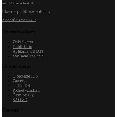
info@idsvychod.sk
Hlásenie problémov v doprave
Žiadosť o zmenu CP
Externé odkazy
Získať kartu
Dobiť kartu
Aplikácia UBIAN
Vyhľadať spojenie
Hlavné menu
O projekte IDS
Zámery
Tarifa IDS
Podnety/žiadosti
Časté otázky
SAOVD
Ostatné