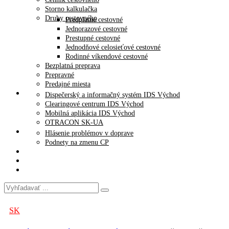
Storno kalkulačka
Druhy cestovného
Predplatné cestovné
Jednorazové cestovné
Prestupné cestovné
Jednodňové celosieťové cestovné
Rodinné víkendové cestovné
Bezplatná preprava
Prepravné
Predajné miesta
Projekty
Dispečerský a informačný systém IDS Východ
Clearingové centrum IDS Východ
Mobilná aplikácia IDS Východ
OTRACON SK-UA
Podnety/žiadosti
Hlásenie problémov v doprave
Podnety na zmenu CP
Archív
Časté otázky
SAOVD
SK