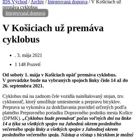
IDS Východ
/
Archív
/
Integrovaná doprava
/
V Košiciach už
premáva cyklobus
Integrovaná doprava
V Košiciach už premáva
cyklobus
.
3. mája 2021
1 148
Pozretí
Od soboty 1. mája v Košiciach
opäť
premáva cyklobus.
V prevádzke bude na vybraných spojoch linky číslo 14 až do
26. septembra 2021.
Cyklobus má na zadnom čele vozidla nainštalovaný stojan, tzv.
cyklonosič, ktorý umožňuje umiestnenie a prepravu bicyklov.
Preprava sa vykonáva za dodržiavania pravidiel určených podľa
platného Prepravného poriadku Dopravného podniku mesta Košice
(DPMK).
„
Cyklobus bude premávať počas voľných dní na linke
14
a týka sa všetkých spojov na Jahodnú okrem posledného
večerného spoja linky a všetkých spojov z Jahodnej okrem
posledného večerného spoja.
Nástup a výstup s bicyklom je možný