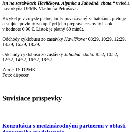
len na zastávkach Havlíčkova, Alpinka a Jahodná, chata,“
uviedla
hovorkyňa DPMK Vladimíra Petrušová.
Bicykel je v zmysle platnej tarify považovaný za batožinu, preto je
cestujúci povinný zakúpiť pri jeho preprave cestovný lístok
v hodnote 0,90 €. Lístok je platný 60 minút.
Odchody cyklobusu zo zastávky
Havlíčkova:
08:29, 10:29, 12:29,
14:29, 16:29, 18:29.
Odchody cyklobusu zo zastávky
Jahodná, chata:
8:52, 10:52,
12:52, 14:52, 16:52, 18:52.
Zdroj: TS DPMK
Foto: dispecer
Súvisiace príspevky
Konzultácia s medzinárodnými partnermi v oblasti