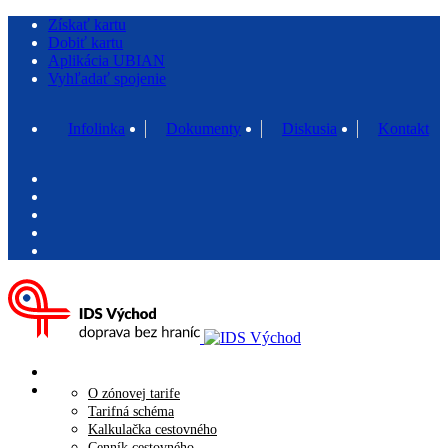
Získať kartu
Dobiť kartu
Aplikácia UBIAN
Vyhľadať spojenie
Infolinka
Dokumenty
Diskusia
Kontakt
O projekte IDS
Tarifa IDS
O zónovej tarife
Tarifná schéma
Kalkulačka cestovného
Cenník cestovného