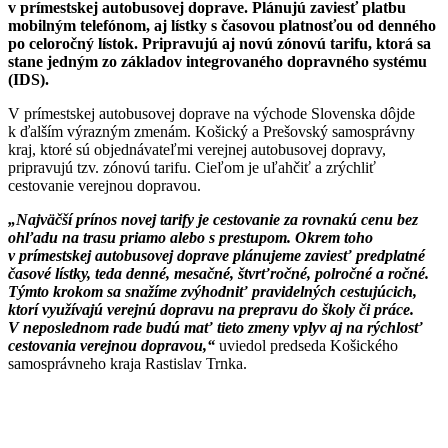
v prímestskej autobusovej doprave. Plánujú zaviesť platbu
mobilným telefónom, aj lístky s časovou platnosťou od denného
po celoročný lístok. Pripravujú aj novú zónovú tarifu, ktorá sa
stane jedným zo základov integrovaného dopravného systému
(IDS).
V prímestskej autobusovej doprave na východe Slovenska dôjde
k ďalším výrazným zmenám. Košický a Prešovský samosprávny
kraj, ktoré sú objednávateľmi verejnej autobusovej dopravy,
pripravujú tzv. zónovú tarifu. Cieľom je uľahčiť a zrýchliť
cestovanie verejnou dopravou.
„Najväčší prínos novej tarify je cestovanie za rovnakú cenu bez
ohľadu na trasu priamo alebo s prestupom. Okrem toho
v prímestskej autobusovej doprave plánujeme zaviesť predplatné
časové lístky, teda denné, mesačné, štvrťročné, polročné a ročné.
Týmto krokom sa snažíme zvýhodniť pravidelných cestujúcich,
ktorí využívajú verejnú dopravu na prepravu do školy či práce.
V neposlednom rade budú mať tieto zmeny vplyv aj na rýchlosť
cestovania verejnou dopravou,“
uviedol predseda Košického
samosprávneho kraja Rastislav Trnka.