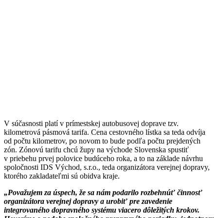
V súčasnosti platí v prímestskej autobusovej doprave tzv.
kilometrová pásmová tarifa. Cena cestovného lístka sa teda odvíja
od počtu kilometrov, po novom to bude podľa počtu prejdených
zón. Zónovú tarifu chcú župy na východe Slovenska spustiť
v priebehu prvej polovice budúceho roka, a to na základe návrhu
spoločnosti IDS Východ, s.r.o., teda organizátora verejnej dopravy,
ktorého zakladateľmi sú obidva kraje.
„Považujem za úspech, že sa nám podarilo rozbehnúť činnosť
organizátora verejnej dopravy a urobiť pre zavedenie
integrovaného dopravného systému viacero dôležitých krokov.