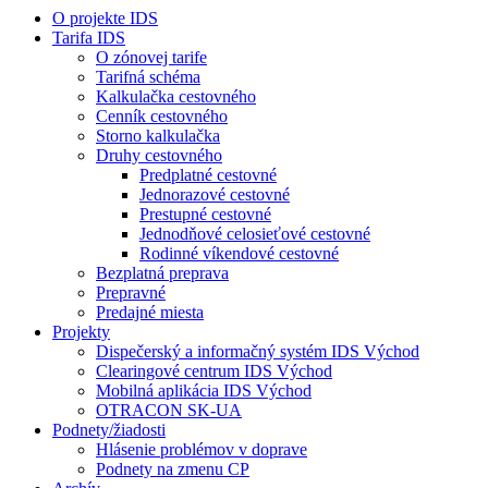
O projekte IDS
Tarifa IDS
O zónovej tarife
Tarifná schéma
Kalkulačka cestovného
Cenník cestovného
Storno kalkulačka
Druhy cestovného
Predplatné cestovné
Jednorazové cestovné
Prestupné cestovné
Jednodňové celosieťové cestovné
Rodinné víkendové cestovné
Bezplatná preprava
Prepravné
Predajné miesta
Projekty
Dispečerský a informačný systém IDS Východ
Clearingové centrum IDS Východ
Mobilná aplikácia IDS Východ
OTRACON SK-UA
Podnety/žiadosti
Hlásenie problémov v doprave
Podnety na zmenu CP