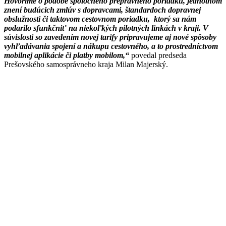
Hovoríme o podobe spoločného prepravného poriadku, jednotnom
znení budúcich zmlúv s dopravcami, štandardoch dopravnej
obslužnosti či taktovom cestovnom poriadku, ktorý sa nám
podarilo sfunkčniť na niekoľkých pilotných linkách v kraji. V
súvislosti so zavedením novej tarify pripravujeme aj nové spôsoby
vyhľadávania spojení a nákupu cestovného, a to prostredníctvom
mobilnej aplikácie či platby mobilom,“
povedal predseda
Prešovského samosprávneho kraja Milan Majerský.