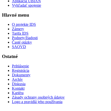
Aplikácia UBIAN
Vyhľadať spojenie
Hlavné menu
O projekte IDS
Zámery
Tarifa IDS
Podnety/žiadosti
Časté otázky
SAOVD
Ostatné
Prihlásenie
Registrácia
Dokumenty
Archív
Diskusia
Kontakt
Kariéra
Zásady ochrany osobných údajov
Logo a pravidlá jeho používania