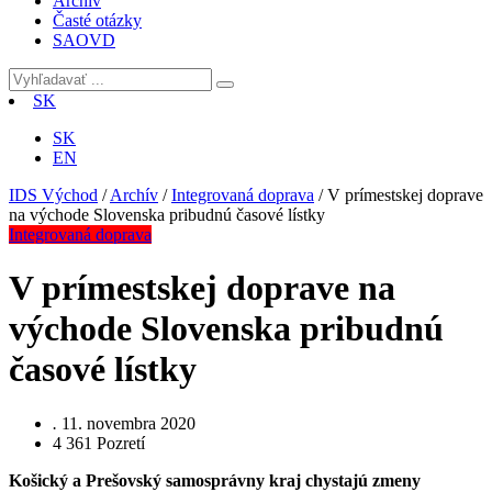
Archív
Časté otázky
SAOVD
SK
SK
EN
IDS Východ
/
Archív
/
Integrovaná doprava
/
V prímestskej doprave
na východe Slovenska pribudnú časové lístky
Integrovaná doprava
V prímestskej doprave na
východe Slovenska pribudnú
časové lístky
.
11. novembra 2020
4 361
Pozretí
Košický a Prešovský samosprávny kraj chystajú zmeny