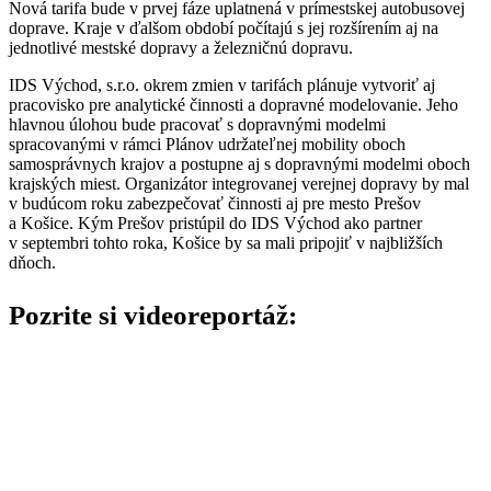
Nová tarifa bude v prvej fáze uplatnená v prímestskej autobusovej
doprave. Kraje v ďalšom období počítajú s jej rozšírením aj na
jednotlivé mestské dopravy a železničnú dopravu.
IDS Východ, s.r.o. okrem zmien v tarifách plánuje vytvoriť aj
pracovisko pre analytické činnosti a dopravné modelovanie. Jeho
hlavnou úlohou bude pracovať s dopravnými modelmi
spracovanými v rámci Plánov udržateľnej mobility oboch
samosprávnych krajov a postupne aj s dopravnými modelmi oboch
krajských miest. Organizátor integrovanej verejnej dopravy by mal
v budúcom roku zabezpečovať činnosti aj pre mesto Prešov
a Košice. Kým Prešov pristúpil do IDS Východ ako partner
v septembri tohto roka, Košice by sa mali pripojiť v najbližších
dňoch.
Pozrite si videoreportáž: