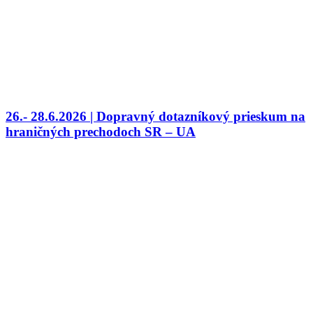
26.- 28.6.2026 | Dopravný dotazníkový prieskum na
hraničných prechodoch SR – UA