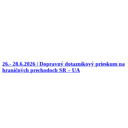
26.- 28.6.2026 | Dopravný dotazníkový prieskum na
hraničných prechodoch SR – UA