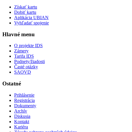
Získať kartu
Dobiť kartu
Aplikácia UBIAN
Vyhľadať spojenie
Hlavné menu
O projekte IDS
Zámery
Tarifa IDS
Podnety/žiadosti
Časté otázky
SAOVD
Ostatné
Prihlásenie
Registrácia
Dokumenty
Archív
Diskusia
Kontakt
Kariéra