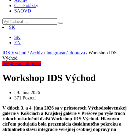
Archív
Časté otázky
SAOVD
SK
SK
EN
IDS Východ
/
Archív
/
Integrovaná doprava
/
Workshop IDS
Východ
Integrovaná doprava
Workshop IDS Východ
.
9. júna 2026
371
Pozretí
V dňoch 3. a 4. júna 2026 sa v priestoroch Východoslovenskej
galérie v Košiciach a Krajskej galérie v Prešove po vyše troch
rokoch uskutočnil ďalší Workshop IDS Východ. Hlavným
cieľom podujatia bola prezentácia dosiahnutého pokroku a
aktuálneho stavu integrácie verejnej osobnej dopravy na