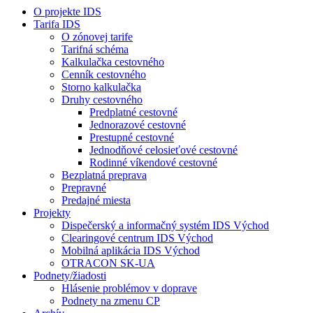
O projekte IDS
Tarifa IDS
O zónovej tarife
Tarifná schéma
Kalkulačka cestovného
Cenník cestovného
Storno kalkulačka
Druhy cestovného
Predplatné cestovné
Jednorazové cestovné
Prestupné cestovné
Jednodňové celosieťové cestovné
Rodinné víkendové cestovné
Bezplatná preprava
Prepravné
Predajné miesta
Projekty
Dispečerský a informačný systém IDS Východ
Clearingové centrum IDS Východ
Mobilná aplikácia IDS Východ
OTRACON SK-UA
Podnety/žiadosti
Hlásenie problémov v doprave
Podnety na zmenu CP