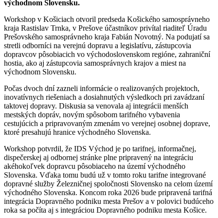
východnom Slovensku.
Workshop v Košiciach otvoril predseda Košického samosprávneho
kraja Rastislav Trnka, v Prešove účastníkov privítal riaditeľ Úradu
Prešovského samosprávneho kraja Fabián Novotný. Na podujatí sa
stretli odborníci na verejnú dopravu a legislatívu, zástupcovia
dopravcov pôsobiacich vo východoslovenskom regióne, zahraniční
hostia, ako aj zástupcovia samosprávnych krajov a miest na
východnom Slovensku.
Počas dvoch dní zazneli informácie o realizovaných projektoch,
inovatívnych riešeniach a dosiahnutých výsledkoch pri zavádzaní
taktovej dopravy. Diskusia sa venovala aj integrácii menších
mestských dopráv, novým spôsobom tarifného vybavenia
cestujúcich a pripravovaným zmenám vo verejnej osobnej doprave,
ktoré presahujú hranice východného Slovenska.
Workshop potvrdil, že IDS Východ je po tarifnej, informačnej,
dispečerskej aj odbornej stránke plne pripravený na integráciu
akéhokoľvek dopravcu pôsobiaceho na území východného
Slovenska. Vďaka tomu budú už v tomto roku tarifne integrované
dopravné služby Železničnej spoločnosti Slovensko na celom území
východného Slovenska. Koncom roka 2026 bude pripravená tarifná
integrácia Dopravného podniku mesta Prešov a v polovici budúceho
roka sa počíta aj s integráciou Dopravného podniku mesta Košice.