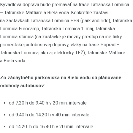
Kyvadlová doprava bude premávať na trase Tatranská Lomnica
– Tatranské Matliare a Biela voda. Konkrétne zastaví
na zastávkach Tatranská Lomnica P+R (park and ride), Tatranská
Lomnica Eurocamp, Tatranská Lomnica 1. máj, Tatranská
Lomnica stanica (na zastávke je možný prestup na iné linky
prímestskej autobusovej dopravy, vlaky na trase Poprad –
Tatranská Lomnica, ako aj električky TEŽ), Tatranské Matliare
a Biela voda.
Zo záchytného parkoviska na Bielu vodu sú plánované
odchody autobusov:
od 7.20 h do 9.40 h v 20 min. intervale
od 9.40 h do 14.20 h v 40 min. intervale
od 14.20 h do 16.40 h v 20 min. intervale