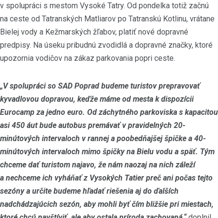
v spolupráci s mestom Vysoké Tatry. Od pondelka totiž začnú
na ceste od Tatranských Matliarov po Tatranskú Kotlinu, vrátane
Bielej vody a Kežmarských žľabov, platiť nové dopravné
predpisy. Na úseku pribudnú zvodidlá a dopravné značky, ktoré
upozornia vodičov na zákaz parkovania popri ceste.
„V spolupráci so SAD Poprad budeme turistov prepravovať
kyvadlovou dopravou, keďže máme od mesta k dispozícii
Eurocamp za jedno euro. Od záchytného parkoviska s kapacitou
asi 450 áut bude autobus premávať v pravidelných 20-
minútových intervaloch v rannej a poobedňajšej špičke a 40-
minútových intervaloch mimo špičky na Bielu vodu a späť. Tým
chceme dať turistom najavo, že nám naozaj na nich záleží
a nechceme ich vyháňať z Vysokých Tatier preč ani počas tejto
sezóny a určite budeme hľadať riešenia aj do ďalších
nadchádzajúcich sezón, aby mohli byť čím bližšie pri miestach,
ktoré chcú navštíviť, ale aby ostala príroda zachovaná,“
doplnil