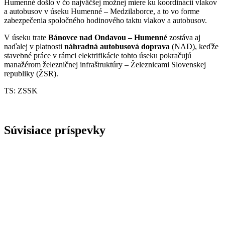
Humenné došlo v čo najväčšej možnej miere ku koordinácii vlakov
a autobusov v úseku Humenné – Medzilaborce, a to vo forme
zabezpečenia spoločného hodinového taktu vlakov a autobusov.
V úseku trate
Bánovce nad Ondavou – Humenné
zostáva aj
naďalej v platnosti
náhradná autobusová doprava
(NAD), keďže
stavebné práce v rámci elektrifikácie tohto úseku pokračujú
manažérom železničnej infraštruktúry – Železnicami Slovenskej
republiky (ŽSR).
TS: ZSSK
Súvisiace príspevky