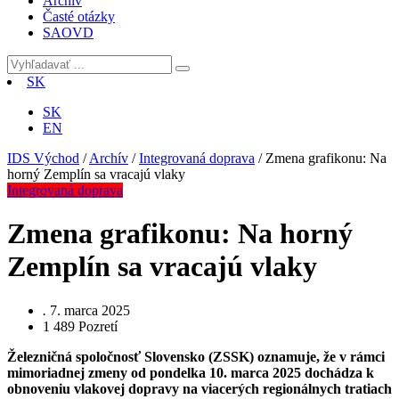
Archív
Časté otázky
SAOVD
SK
SK
EN
IDS Východ
/
Archív
/
Integrovaná doprava
/
Zmena grafikonu: Na
horný Zemplín sa vracajú vlaky
Integrovaná doprava
Zmena grafikonu: Na horný
Zemplín sa vracajú vlaky
.
7. marca 2025
1 489
Pozretí
Železničná spoločnosť Slovensko (ZSSK) oznamuje, že v rámci
mimoriadnej zmeny od pondelka 10. marca 2025 dochádza k
obnoveniu vlakovej dopravy na viacerých regionálnych tratiach