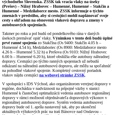
východného Slovenska. ZSSK tak vracia vlaky na úseky
(Prešov) – Nižný Hrabovec – Humenné, Humenné – Stakčín a
Humenné – Medzilaborce mesto. ZSSK informuje o týchto
zmenách v predstihu, aby si cestujúci mohli naplánovať svoje
cesty s ohľadom na obnovenú vlakovú dopravu a zmeny v
autobusových spojeniach.
Takmer po roku a pol budú od pondelkového rána v daných
úsekoch premávať opäť vlaky.
Výnimkou v tento deň budú úplné
prvé ranné spojenia
zo Stakčína (Os 9400: Stakčín 4.05 h –
Humenné 4.54 h), Medzilaboriec (Os 8900: Medzilaborce mesto
4.26 h – Humenné 5.32 h) a Prešova (Os 9103: Nižný Hrabovec
6.00 h – Humenné 6.20 h), ktoré obslúžia ešte autobusy náhradnej
dopravy. Cestujúci po týchto ranných spojeniach už nebudú
odkázaní na náhradnú autobusovú dopravu, ale môžu sa spoľahnúť
na pohodlné vlakové spojenie. Kompletný cestovný poriadok
vlakov nájdu cestujúci
na webovej stránke ZSSK
.
V spolupráci s IDS Východ, ako organizátorom verejnej dopravy v
regióne, dochádza v nadväznosti na prípojné väzby v stanici
Humenné k čiastočnej optimalizácii vedenia autobusov regionálnej
dopravy v rámci možností objednávateľa dopravných výkonov v
regionálnej autobusovej doprave. Systém vedenia autobusovej
dopravy bude od 1. apríla nastavený tak, aby po ukončení
aktuálnych výlukových prác na trati Bánovce nad Ondavou –