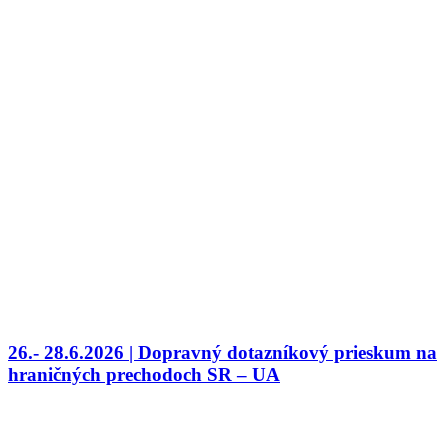
26.- 28.6.2026 | Dopravný dotazníkový prieskum na
hraničných prechodoch SR – UA