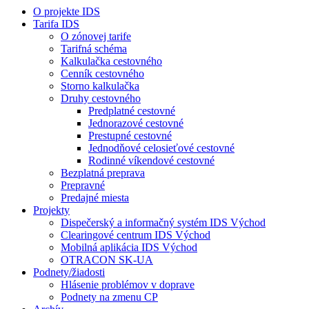
O projekte IDS
Tarifa IDS
O zónovej tarife
Tarifná schéma
Kalkulačka cestovného
Cenník cestovného
Storno kalkulačka
Druhy cestovného
Predplatné cestovné
Jednorazové cestovné
Prestupné cestovné
Jednodňové celosieťové cestovné
Rodinné víkendové cestovné
Bezplatná preprava
Prepravné
Predajné miesta
Projekty
Dispečerský a informačný systém IDS Východ
Clearingové centrum IDS Východ
Mobilná aplikácia IDS Východ
OTRACON SK-UA
Podnety/žiadosti
Hlásenie problémov v doprave
Podnety na zmenu CP