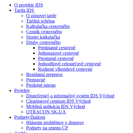
O projekte IDS
Tarifa IDS
O zónovej tarife
Tarifná schéma
Kalkulačka cestovného
Cenník cestovného
Storno kalkulačka
Druhy cestovného
Predplatné cestovné
Jednorazové cestovné
Prestupné cestovné
Jednodňové celosieťové cestovné
Rodinné víkendové cestovné
Bezplatná preprava
Prepravné
Predajné miesta
Projekty
Dispečerský a informačný systém IDS Východ
Clearingové centrum IDS Východ
Mobilná aplikácia IDS Východ
OTRACON SK-UA
Podnety/žiadosti
Hlásenie problémov v doprave
Podnety na zmenu CP