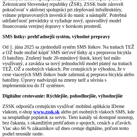
Železnicami Slovenskej republiky (ŽSR). ZSSK bude zároveň
pokračovať v aktívnej spolupráci pri zlepšovaní infraštruktúry,
vrátane pripravovaných investícií do staníc a nástupíšť. Potrebná
udržateľnosť prevádzky si vyžaduje nový, spravodlivý model
financovania verejnej dopravy v horskom prostredí.
SMS lístky: prehľadnejší systém, výhodné prepravy
Od 1. júna 2025 sa zjednoduší systém SMS lístkov. Na tratiach TEŽ
a OŽ bude možné kúpiť SMS sieťové lístky aj s prepravou bicykla
či batožiny. Zrušený bude 20-minútový lístok, ktorý bol málo
využívaný, a zavádza sa nový jednoduchší model platný na tratiach
TEŽ, OŽ a osobných vlakoch. Pre cestujúcich je výhodou, že v
cene viacerých SMS lístkov bude zahrnutá aj preprava bicykla alebo
batožiny. Úpravy nadväzujú na zmeny taríf a súvisia s
implementáciou do IT systémov.
Digitálne cestovanie: Rýchlejšie, pohodlnejšie, výhodnejšie
ZSSK odporúča cestujúcim využívať mobilnú aplikáciu IDeme
vlakom, e-shop
www.zssk.sk
alebo pri osobných vlakoch SMS, kde
sa neuplatňuje poplatok za servis. Tieto kanály sú dostupné nonstop,
bez čakania, s okamžitým prehľadom o spojoch, cenách a zľavách.
Viac ako 66 % zákazníkov už dnes cestuje digitálne, pričom tento
podiel neustále rastie.