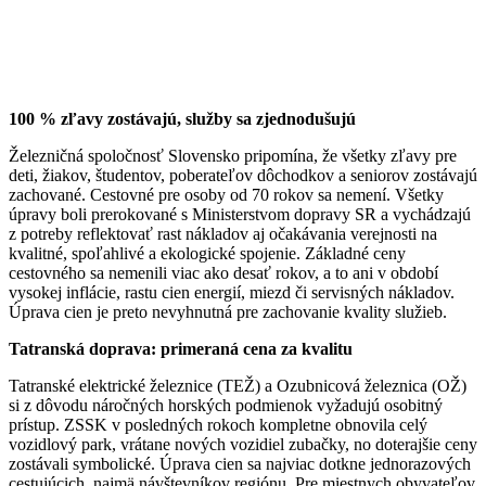
100 % zľavy zostávajú, služby sa zjednodušujú
Železničná spoločnosť Slovensko pripomína, že všetky zľavy pre
deti, žiakov, študentov, poberateľov dôchodkov a seniorov zostávajú
zachované. Cestovné pre osoby od 70 rokov sa nemení. Všetky
úpravy boli prerokované s Ministerstvom dopravy SR a vychádzajú
z potreby reflektovať rast nákladov aj očakávania verejnosti na
kvalitné, spoľahlivé a ekologické spojenie. Základné ceny
cestovného sa nemenili viac ako desať rokov, a to ani v období
vysokej inflácie, rastu cien energií, miezd či servisných nákladov.
Úprava cien je preto nevyhnutná pre zachovanie kvality služieb.
Tatranská doprava: primeraná cena za kvalitu
Tatranské elektrické železnice (TEŽ) a Ozubnicová železnica (OŽ)
si z dôvodu náročných horských podmienok vyžadujú osobitný
prístup. ZSSK v posledných rokoch kompletne obnovila celý
vozidlový park, vrátane nových vozidiel zubačky, no doterajšie ceny
zostávali symbolické. Úprava cien sa najviac dotkne jednorazových
cestujúcich, najmä návštevníkov regiónu. Pre miestnych obyvateľov