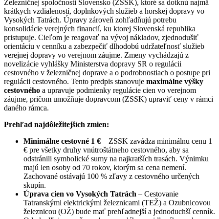
Železničnej spoločnosti Slovensko (ZSSK), ktoré sa dotknú najmä
krátkych vzdialeností, doplnkových služieb a horskej dopravy vo
Vysokých Tatrách.
Úpravy zároveň zohľadňujú potrebu
konsolidácie verejných financií, ku ktorej Slovenská republika
pristupuje. Cieľom je reagovať na vývoj nákladov, zjednodušiť
orientáciu v cenníku a zabezpečiť dlhodobú udržateľnosť služieb
verejnej dopravy vo verejnom záujme. Zmeny vychádzajú z
novelizácie vyhlášky Ministerstva dopravy SR o regulácii
cestovného v železničnej doprave a o podrobnostiach o postupe pri
regulácii cestovného. Tento predpis stanovuje
maximálne výšky
cestovného
a upravuje podmienky regulácie cien vo verejnom
záujme, pričom umožňuje dopravcom (ZSSK) upraviť ceny v rámci
daného rámca.
Prehľad najdôležitejších zmien:
Minimálne cestovné 1 €
– ZSSK zavádza minimálnu cenu 1
€ pre všetky druhy vnútroštátneho cestovného, aby sa
odstránili symbolické sumy na najkratších trasách. Výnimku
majú len osoby od 70 rokov, ktorým sa cena nemení.
Zachované ostávajú 100 % zľavy z cestovného určených
skupín.
Úprava cien vo Vysokých Tatrách
– Cestovanie
Tatranskými elektrickými železnicami (TEŽ) a Ozubnicovou
železnicou (OŽ) bude mať prehľadnejší a jednoduchší cenník.