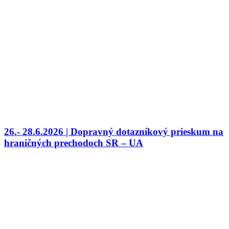
26.- 28.6.2026 | Dopravný dotazníkový prieskum na
hraničných prechodoch SR – UA