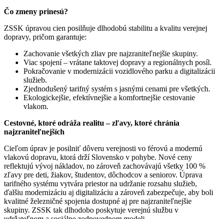
Čo zmeny prinesú?
ZSSK úpravou cien posilňuje dlhodobú stabilitu a kvalitu verejnej
dopravy, pričom garantuje:
Zachovanie všetkých zliav pre najzraniteľnejšie skupiny.
Viac spojení – vrátane taktovej dopravy a regionálnych posíl.
Pokračovanie v modernizácii vozidlového parku a digitalizácii
služieb.
Zjednodušený tarifný systém s jasnými cenami pre všetkých.
Ekologickejšie, efektívnejšie a komfortnejšie cestovanie
vlakom.
Cestovné, ktoré odráža realitu – zľavy, ktoré chránia
najzraniteľnejších
Cieľom úprav je posilniť dôveru verejnosti vo férovú a modernú
vlakovú dopravu, ktorá drží Slovensko v pohybe. Nové ceny
reflektujú vývoj nákladov, no zároveň zachovávajú všetky 100 %
zľavy pre deti, žiakov, študentov, dôchodcov a seniorov. Úprava
tarifného systému vytvára priestor na udržanie rozsahu služieb,
ďalšiu modernizáciu aj digitalizáciu a zároveň zabezpečuje, aby boli
kvalitné železničné spojenia dostupné aj pre najzraniteľnejšie
skupiny. ZSSK tak dlhodobo poskytuje verejnú službu v
udržateľnom a sociálne zodpovednom modeli.