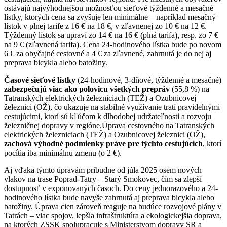
ostávajú najvýhodnejšou možnosťou sieťové týždenné a mesačné
lístky, ktorých cena sa zvyšuje len minimálne – napríklad mesačný
lístok v plnej tarife z 16 € na 18 €, v zľavnenej zo 10 € na 12 €.
Týždenný lístok sa upraví zo 14 € na 16 € (plná tarifa), resp. zo 7 €
na 9 € (zľavnená tarifa). Cena 24-hodinového lístka bude po novom
6 € za obyčajné cestovné a 4 € za zľavnené, zahrnutá je do nej aj
preprava bicykla alebo batožiny.
Časové sieťové lístky
(24-hodinové, 3-dňové, týždenné a mesačné)
zabezpečujú viac ako polovicu všetkých prepráv
(55,8 %) na
Tatranských elektrických železniciach (TEŽ) a Ozubnicovej
železnici (OŽ), čo ukazuje na stabilné využívanie tratí pravidelnými
cestujúcimi, ktorí sú kľúčom k dlhodobej udržateľnosti a rozvoju
železničnej dopravy v regióne.Úprava cestovného na Tatranských
elektrických železniciach (TEŽ) a Ozubnicovej železnici (OŽ),
zachová výhodné podmienky práve pre týchto cestujúcich
, ktorí
pocítia iba minimálnu zmenu (o 2 €).
Aj vďaka týmto úpravám pribudne od júla 2025 osem nových
vlakov na trase Poprad-Tatry – Starý Smokovec, čím sa zlepší
dostupnosť v exponovaných časoch. Do ceny jednorazového a 24-
hodinového lístka bude navyše zahrnutá aj preprava bicykla alebo
batožiny. Úprava cien zároveň reaguje na budúce rozvojové plány v
Tatrách – viac spojov, lepšia infraštruktúra a ekologickejšia doprava,
na ktorých ZSSK spolupracuje s Ministerstvom dopravy SR a