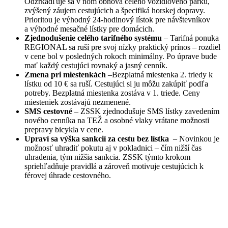
Odzrkadľuje sa v ňom obnova celého vozidlového parku,
zvýšený záujem cestujúcich a špecifiká horskej dopravy.
Prioritou je výhodný 24-hodinový lístok pre návštevníkov
a výhodné mesačné lístky pre domácich.
Zjednodušenie celého tarifného systému
– Tarifná ponuka
REGIONAL sa ruší pre svoj nízky praktický prínos – rozdiel
v cene bol v posledných rokoch minimálny. Po úprave bude
mať každý cestujúci rovnaký a jasný cenník.
Zmena pri miestenkách
–Bezplatná miestenka 2. triedy k
lístku od 10 € sa ruší. Cestujúci si ju môžu zakúpiť podľa
potreby. Bezplatná miestenka zostáva v 1. triede. Ceny
miesteniek zostávajú nezmenené.
SMS cestovné
– ZSSK zjednodušuje SMS lístky zavedením
nového cenníka na TEŽ a osobné vlaky vrátane možnosti
prepravy bicykla v cene.
Upraví sa výška sankcií za cestu bez lístka
– Novinkou je
možnosť uhradiť pokutu aj v pokladnici – čím nižší čas
uhradenia, tým nižšia sankcia. ZSSK týmto krokom
spriehľadňuje pravidlá a zároveň motivuje cestujúcich k
férovej úhrade cestovného.