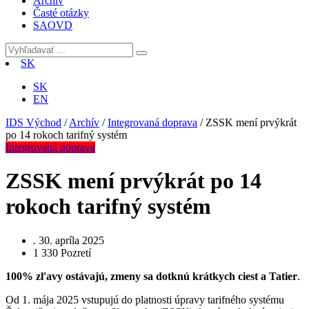
Archív
Časté otázky
SAOVD
SK
SK
EN
IDS Východ
/
Archív
/
Integrovaná doprava
/
ZSSK mení prvýkrát
po 14 rokoch tarifný systém
Integrovaná doprava
ZSSK mení prvýkrát po 14
rokoch tarifný systém
.
30. apríla 2025
1 330
Pozretí
100% zľavy ostávajú, zmeny sa dotknú krátkych ciest a Tatier
.
Od 1. mája 2025 vstupujú do platnosti úpravy tarifného systému