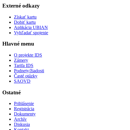
Externé odkazy
Získať kartu
Dobiť kartu
Aplikácia UBIAN
Vyhľadať spojenie
Hlavné menu
O projekte IDS
Zámery
Tarifa IDS
Podnety/žiadosti
Časté otázky
SAOVD
Ostatné
Prihlásenie
Registrácia
Dokumenty
Archív
Diskusia
Kontakt