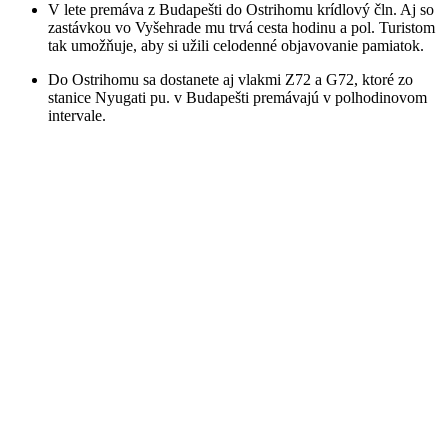
V lete premáva z Budapešti do Ostrihomu krídlový čln. Aj so
zastávkou vo Vyšehrade mu trvá cesta hodinu a pol. Turistom
tak umožňuje, aby si užili celodenné objavovanie pamiatok.
Do Ostrihomu sa dostanete aj vlakmi Z72 a G72, ktoré zo
stanice Nyugati pu. v Budapešti premávajú v polhodinovom
intervale.