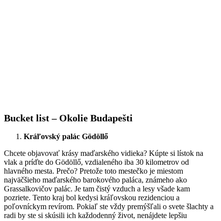
Bucket list – Okolie Budapešti
Kráľovský palác Gödöllő
Chcete objavovať krásy maďarského vidieka? Kúpte si lístok na
vlak a príďte do Gödöllő, vzdialeného iba 30 kilometrov od
hlavného mesta. Prečo? Pretože toto mestečko je miestom
najväčšieho maďarského barokového paláca, známeho ako
Grassalkovičov palác. Je tam čistý vzduch a lesy všade kam
pozriete. Tento kraj bol kedysi kráľovskou rezidenciou a
poľovníckym revírom. Pokiaľ ste vždy premýšľali o svete šlachty a
radi by ste si skúsili ich každodenný život, nenájdete lepšiu