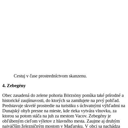
Cestuj v čase prostredníctvom skanzenu.
4. Zebegény
Obec zasadená do zelene pohoria Börzsöny ponúka také prírodné a
historické zaujímavosti, do ktorých sa zamilujete na prvý pohľad.
Predstavuje skvelé prostredie na turistiku s úchvatnými výhľadmi na
Dunajský ohyb presne na mieste, kde rieka vytvára vlnovku, za
ktorou sa potom stáča na juh za mestom Vacov. Zebegény je
obľúbeným cieľom výletov z hlavného mesta. Zaujme aj druhým
najväčším železničným mostom v Maďarsku. V obci sa nachádza