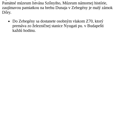
Pamätné múzeum Istvána Szőnyiho, Múzeum námornej histórie,
zaujímavou pamiatkou na brehu Dunaja v Zebegény je malý zámok
Dőry.
Do Zebegény sa dostanete osobným vlakom Z70, ktorý
premáva zo železničnej stanice Nyugati pu. v Budapešti
každú hodinu.