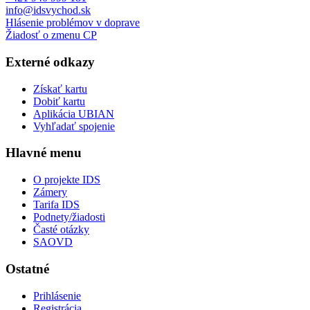
info@idsvychod.sk
Hlásenie problémov v doprave
Žiadosť o zmenu CP
Externé odkazy
Získať kartu
Dobiť kartu
Aplikácia UBIAN
Vyhľadať spojenie
Hlavné menu
O projekte IDS
Zámery
Tarifa IDS
Podnety/žiadosti
Časté otázky
SAOVD
Ostatné
Prihlásenie
Registrácia