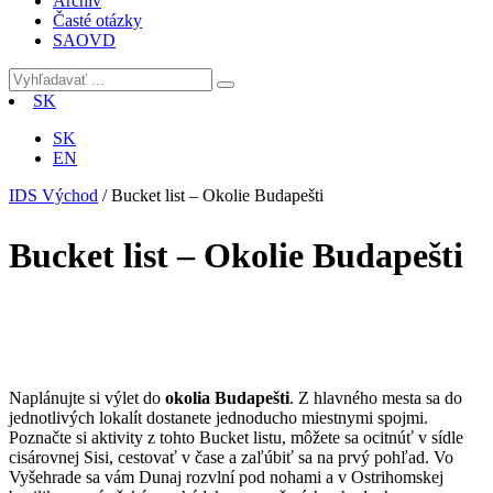
Archív
Časté otázky
SAOVD
SK
SK
EN
IDS Východ
/
Bucket list – Okolie Budapešti
Bucket list – Okolie Budapešti
Naplánujte si výlet do
okolia Budapešti
. Z hlavného mesta sa do
jednotlivých lokalít dostanete jednoducho miestnymi spojmi.
Poznačte si aktivity z tohto Bucket listu, môžete sa ocitnúť v sídle
cisárovnej Sisi, cestovať v čase a zaľúbiť sa na prvý pohľad. Vo
Vyšehrade sa vám Dunaj rozvlní pod nohami a v Ostrihomskej