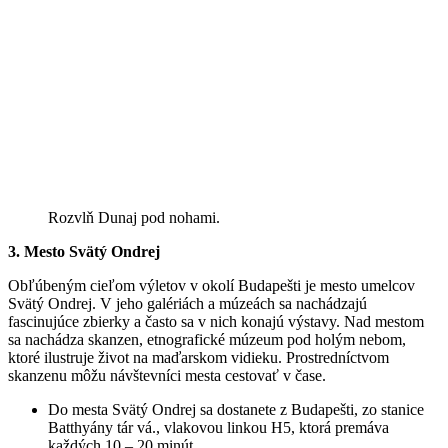
Rozvlň Dunaj pod nohami.
3. Mesto Svätý Ondrej
Obľúbeným cieľom výletov v okolí Budapešti je mesto umelcov
Svätý Ondrej. V jeho galériách a múzeách sa nachádzajú
fascinujúce zbierky a často sa v nich konajú výstavy. Nad mestom
sa nachádza skanzen, etnografické múzeum pod holým nebom,
ktoré ilustruje život na maďarskom vidieku. Prostredníctvom
skanzenu môžu návštevníci mesta cestovať v čase.
Do mesta Svätý Ondrej sa dostanete z Budapešti, zo stanice
Batthyány tár vá., vlakovou linkou H5, ktorá premáva
každých 10 – 20 minút.