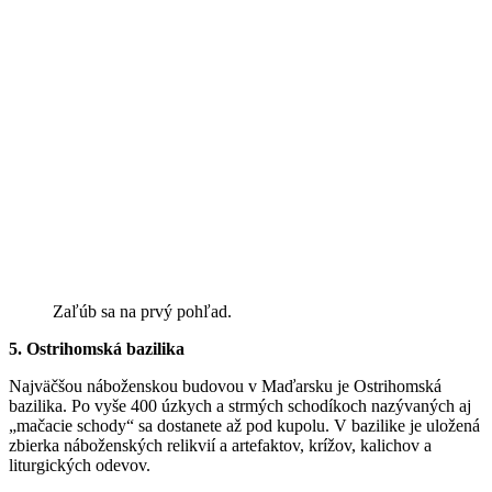
Zaľúb sa na prvý pohľad.
5. Ostrihomská bazilika
Najväčšou náboženskou budovou v Maďarsku je Ostrihomská
bazilika. Po vyše 400 úzkych a strmých schodíkoch nazývaných aj
„mačacie schody“ sa dostanete až pod kupolu. V bazilike je uložená
zbierka náboženských relikvií a artefaktov, krížov, kalichov a
liturgických odevov.