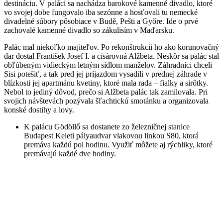
destináciu. V paláci sa nachádza barokové kamenné divadlo, ktoré
vo svojej dobe fungovalo iba sezónne a hosťovali tu nemecké
divadelné súbory pôsobiace v Budě, Pešti a Győre. Ide o prvé
zachovalé kamenné divadlo so zákulisím v Maďarsku.
Palác mal niekoľko majiteľov. Po rekonštrukcii ho ako korunovačný
dar dostal František Josef I. a cisárovná Alžbeta. Neskôr sa palác stal
obľúbeným vidieckým letným sídlom manželov. Záhradníci chceli
Sisi potešiť, a tak pred jej príjazdom vysadili v prednej záhrade v
blízkosti jej apartmánu kvetiny, ktoré mala rada – fialky a sirôtky.
Nebol to jediný dôvod, prečo si Alžbeta palác tak zamilovala. Pri
svojich návštevách pozývala šľachtickú smotánku a organizovala
konské dostihy a lovy.
K palácu Gödöllő sa dostanete zo železničnej stanice
Budapest Keleti pályaudvar vlakovou linkou S80, ktorá
premáva každú pol hodinu. Využiť môžete aj rýchliky, ktoré
premávajú každé dve hodiny.