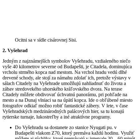
Ocitni sa v sídle cisárovnej Sisi.
2. Vyšehrad
Jedným z najznámejších symbolov Vyšehradu, vzdialeného niečo
vyše 40 kilometrov severne od Budapešti, je Citadela, dominujúca
vrcholu strmého kopca nad mestom. Na vrchol hradu vedú dlhé
drevené schody, ale stojí za námahu zdolať ich, pretože výstavy v
sálach Citadely na Vyšehrade umožňujú nahliadnuť do života a
zábav stredovekého uhorského kráľovského dvora. Na terase
Citadely môžete obdivovať úchvatnú panorámu, pri pohľade na
mesto a na Dunaj vlniaci sa na úpätí kopca. Ide o obľúbené miesto
fotografov odkiaľ možno robiť fantastické zábery. V lete, v čase
Vyšehradských medzinárodných palácových hier, sa tu konajú
rytierske turnaje, lukostreľby a iné atraktívne programy.
Do Vyšehradu sa dostanete zo stanice Nyugati pu. v
Budapešti vlakom Z70, ktorý premáva každú hodinu. Využiť
môžete aj rýchliky, ktoré premávajú v intervale 30 – 60 minút.