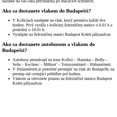
bazilike na vás čaká prechádzka po mačacích schodoch.
Ako sa dostanete vlakom do Budapešti?
V Košiciach nastúpite na vlak, ktorý premáva každé dve
hodiny. Prvý vyráža z košickej železničnej stanice o 6.01 h a
posledný o 18.01 h.
Vystúpite na železničnej stanici Budapest Keleti pályaudvar.
Ako sa dostanete autobusom a vlakom do
Budapešti?
Autobusy premávajú na trase Košice – Haniska – Belža –
Seňa – Kechnec – Milhosť – Tornyosnémeti – Hidasnémeti.
V Hidasnémeti je potrebné prestúpiť na vlak do Budapešti, na
prestup má cestujúci približne pol hodinu.
Vlakom sa odveziete priamo na železničnú stanicu Budapest
Keleti pályaudvar.