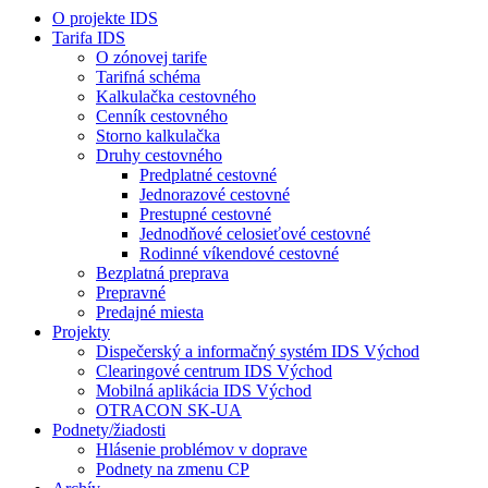
O projekte IDS
Tarifa IDS
O zónovej tarife
Tarifná schéma
Kalkulačka cestovného
Cenník cestovného
Storno kalkulačka
Druhy cestovného
Predplatné cestovné
Jednorazové cestovné
Prestupné cestovné
Jednodňové celosieťové cestovné
Rodinné víkendové cestovné
Bezplatná preprava
Prepravné
Predajné miesta
Projekty
Dispečerský a informačný systém IDS Východ
Clearingové centrum IDS Východ
Mobilná aplikácia IDS Východ
OTRACON SK-UA
Podnety/žiadosti
Hlásenie problémov v doprave
Podnety na zmenu CP