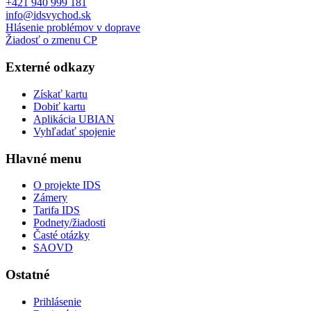
+421 940 999 181
info@idsvychod.sk
Hlásenie problémov v doprave
Žiadosť o zmenu CP
Externé odkazy
Získať kartu
Dobiť kartu
Aplikácia UBIAN
Vyhľadať spojenie
Hlavné menu
O projekte IDS
Zámery
Tarifa IDS
Podnety/žiadosti
Časté otázky
SAOVD
Ostatné
Prihlásenie