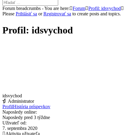
Forum breadcrumbs - You are here:
Forum
Profil: idsvychod
Please
Prihlásiť sa
or
Registrovať sa
to create posts and topics.
Profil: idsvychod
idsvychod
Administrator
Profil
História príspevkov
Naposledy online:
Naposledy pred 3 týždne
Uživateľ od:
7. septembra 2020
Aktivita uživateľa