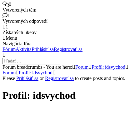
0
Vytvorených tém
1
Vytvorených odpovedí
1
Získaných likeov
Menu
Navigácia fóra
Fórum
Aktivita
Prihlásiť sa
Registrovať sa
Forum breadcrumbs - You are here:
Forum
Profil: idsvychod
Forum
Profil: idsvychod
Please
Prihlásiť sa
or
Registrovať sa
to create posts and topics.
Profil: idsvychod