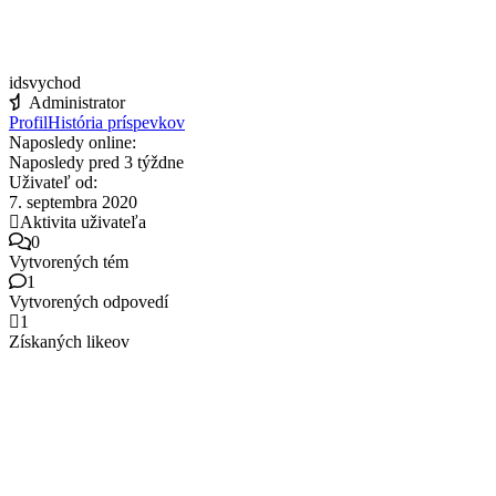
idsvychod
Administrator
Profil
História príspevkov
Naposledy online:
Naposledy pred 3 týždne
Uživateľ od:
7. septembra 2020
Aktivita uživateľa
0
Vytvorených tém
1
Vytvorených odpovedí
1
Získaných likeov