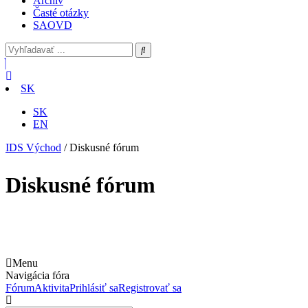
Archív
Časté otázky
SAOVD
SK
SK
EN
IDS Východ
/
Diskusné fórum
Diskusné fórum
Menu
Navigácia fóra
Fórum
Aktivita
Prihlásiť sa
Registrovať sa