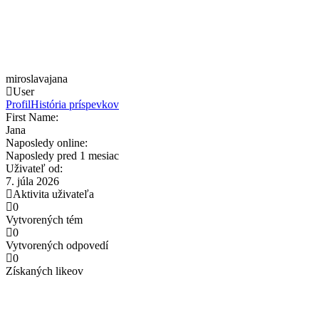
miroslavajana
User
Profil
História príspevkov
First Name:
Jana
Naposledy online:
Naposledy pred 1 mesiac
Uživateľ od:
7. júla 2026
Aktivita uživateľa
0
Vytvorených tém
0
Vytvorených odpovedí
0
Získaných likeov