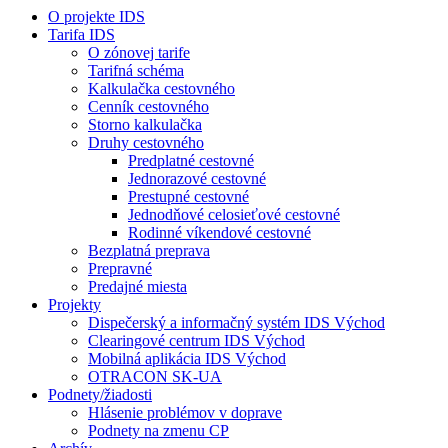
O projekte IDS
Tarifa IDS
O zónovej tarife
Tarifná schéma
Kalkulačka cestovného
Cenník cestovného
Storno kalkulačka
Druhy cestovného
Predplatné cestovné
Jednorazové cestovné
Prestupné cestovné
Jednodňové celosieťové cestovné
Rodinné víkendové cestovné
Bezplatná preprava
Prepravné
Predajné miesta
Projekty
Dispečerský a informačný systém IDS Východ
Clearingové centrum IDS Východ
Mobilná aplikácia IDS Východ
OTRACON SK-UA
Podnety/žiadosti
Hlásenie problémov v doprave
Podnety na zmenu CP