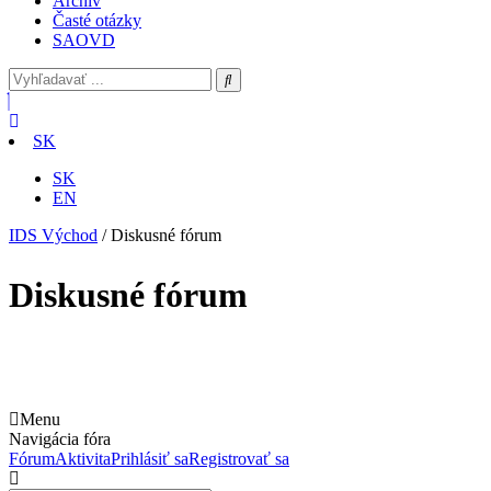
Archív
Časté otázky
SAOVD
SK
SK
EN
IDS Východ
/
Diskusné fórum
Diskusné fórum
Menu
Navigácia fóra
Fórum
Aktivita
Prihlásiť sa
Registrovať sa