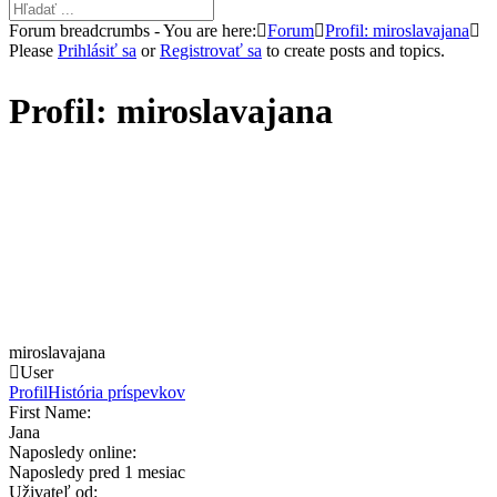
Forum breadcrumbs - You are here:
Forum
Profil: miroslavajana
Please
Prihlásiť sa
or
Registrovať sa
to create posts and topics.
Profil: miroslavajana
miroslavajana
User
Profil
História príspevkov
First Name:
Jana
Naposledy online:
Naposledy pred 1 mesiac
Uživateľ od: