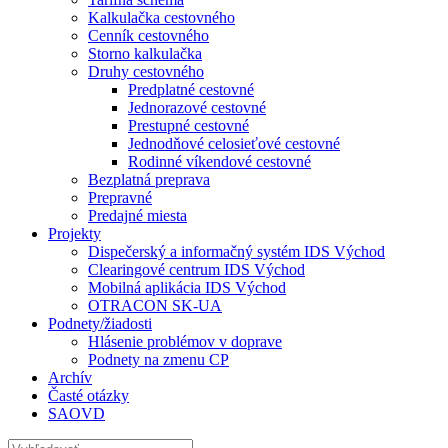
Kalkulačka cestovného
Cenník cestovného
Storno kalkulačka
Druhy cestovného
Predplatné cestovné
Jednorazové cestovné
Prestupné cestovné
Jednodňové celosieťové cestovné
Rodinné víkendové cestovné
Bezplatná preprava
Prepravné
Predajné miesta
Projekty
Dispečerský a informačný systém IDS Východ
Clearingové centrum IDS Východ
Mobilná aplikácia IDS Východ
OTRACON SK-UA
Podnety/žiadosti
Hlásenie problémov v doprave
Podnety na zmenu CP
Archív
Časté otázky
SAOVD