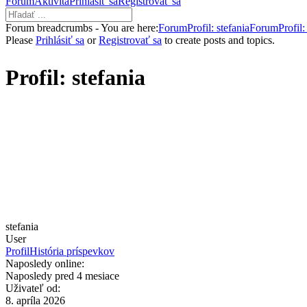
Fórum
Aktivita
Prihlásiť sa
Registrovať sa
Forum breadcrumbs - You are here:
Forum
Profil: stefania
Forum
Profil:
Please
Prihlásiť sa
or
Registrovať sa
to create posts and topics.
Profil: stefania
stefania
User
Profil
História príspevkov
Naposledy online:
Naposledy pred 4 mesiace
Uživateľ od:
8. apríla 2026