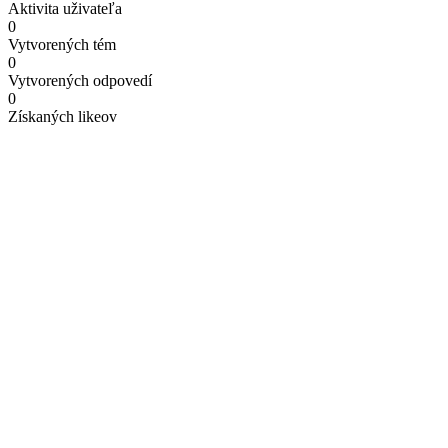
Aktivita uživateľa
0
Vytvorených tém
0
Vytvorených odpovedí
0
Získaných likeov