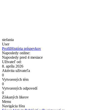
stefania
User
Profil
História príspevkov
Naposledy online:
Naposledy pred 4 mesiace
Uživateľ od:
8. apríla 2026
Aktivita uživateľa
0
Vytvorených tém
0
Vytvorených odpovedí
0
Získaných likeov
Menu
Navigácia fóra