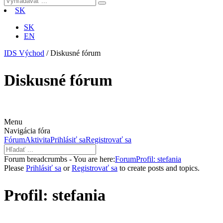
SK
SK
EN
IDS Východ
/
Diskusné fórum
Diskusné fórum
Menu
Navigácia fóra
Fórum
Aktivita
Prihlásiť sa
Registrovať sa
Forum breadcrumbs - You are here:
Forum
Profil: stefania
Please
Prihlásiť sa
or
Registrovať sa
to create posts and topics.
Profil: stefania