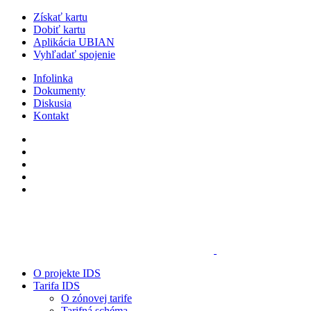
Získať kartu
Dobiť kartu
Aplikácia UBIAN
Vyhľadať spojenie
Infolinka
Dokumenty
Diskusia
Kontakt
O projekte IDS
Tarifa IDS
O zónovej tarife
Tarifná schéma