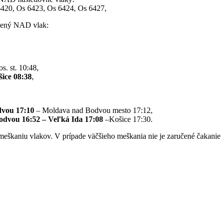
6420, Os 6423, Os 6424, Os 6427,
dený NAD vlak:
s. st. 10:48,
šice 08:38
,
dvou 17:10
– Moldava nad Bodvou mesto 17:12,
odvou 16:52
–
Veľká Ida 17:08
–Košice 17:30.
eškaniu vlakov. V prípade väčšieho meškania nie je zaručené čakanie