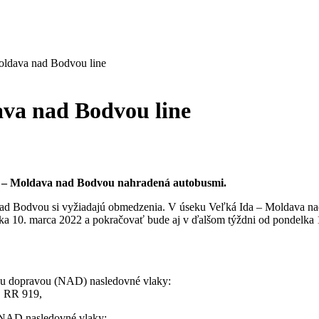
oldava nad Bodvou line
ava nad Bodvou line
 Moldava nad Bodvou nahradená autobusmi.
ou nad Bodvou si vyžiadajú obmedzenia. V úseku Veľká Ida – Moldava 
vrtka 10. marca 2022 a pokračovať bude aj v ďalšom týždni od pondelka
u dopravou (NAD) nasledovné vlaky:
, RR 919,
NAD nasledovné vlaky: