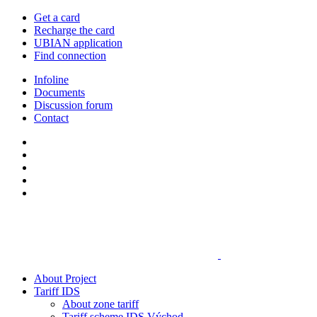
Get a card
Recharge the card
UBIAN application
Find connection
Infoline
Documents
Discussion forum
Contact
About Project
Tariff IDS
About zone tariff
Tariff scheme IDS Východ