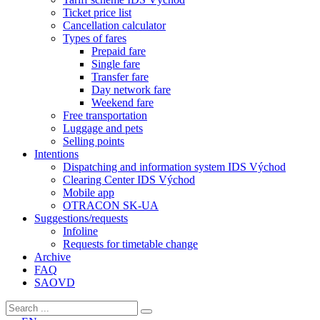
Ticket price list
Cancellation calculator
Types of fares
Prepaid fare
Single fare
Transfer fare
Day network fare
Weekend fare
Free transportation
Luggage and pets
Selling points
Intentions
Dispatching and information system IDS Východ
Clearing Center IDS Východ
Mobile app
OTRACON SK-UA
Suggestions/requests
Infoline
Requests for timetable change
Archive
FAQ
SAOVD