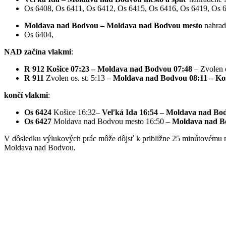
Os 6408, Os 6411, Os 6412, Os 6415, Os 6416, Os 6419, Os 
Moldava nad Bodvou – Moldava nad Bodvou mesto
nahra
Os 6404,
NAD začína vlakmi
:
R 912 Košice 07:23 – Moldava nad Bodvou 07:48
– Zvolen o
R 911
Zvolen os. st. 5:13 –
Moldava nad Bodvou 08:11
– Ko
končí vlakmi
:
Os 6424
Košice 16:32–
Veľká Ida 16:54 – Moldava nad Bo
Os 6427
Moldava nad Bodvou mesto 16:50 –
Moldava nad B
V dôsledku výlukových prác môže dôjsť k približne 25 minútovému m
Moldava nad Bodvou.