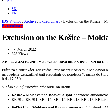
EN
SK
EN
IDS Východ
/
Archive
/
Extraordinary
/
Exclusion on the Košice – M
Extraordinary
Exclusion on the Košice – Mold
.
7. March 2022
823
Views
AKTUALIZOVANÉ. Vlaková doprava bude v úseku Veľká Ida –
Práce na elektrifikácii železničnej trate medzi Košicami a Moldav
na uvedenej železničnej trati prebiehala od pondelka 7. marca do št
h do 17.25 h.
V dôsledku výlukových prác budú
na úseku
:
Košice – Moldava nad Bodvou a späť
nahradené autobusovo
RR 912, RR 911, RR 914, RR 915, RR 918, RR 917, RR 920
Veľká Ida – Moldava nad Bodvou mesto a späť
nahradené 