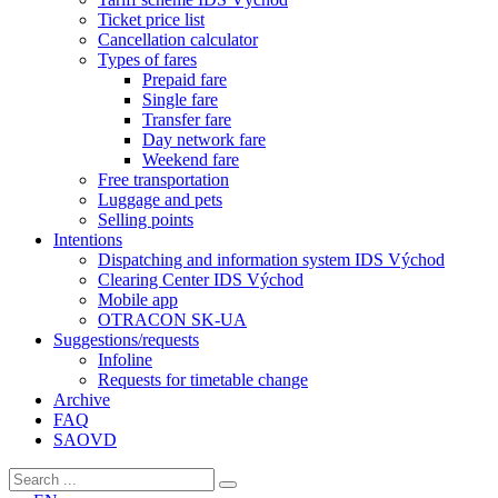
Ticket price list
Cancellation calculator
Types of fares
Prepaid fare
Single fare
Transfer fare
Day network fare
Weekend fare
Free transportation
Luggage and pets
Selling points
Intentions
Dispatching and information system IDS Východ
Clearing Center IDS Východ
Mobile app
OTRACON SK-UA
Suggestions/requests
Infoline
Requests for timetable change
Archive
FAQ
SAOVD