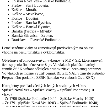
Spišská Nová Ves – Spišské Podhradie,
Prešov – Stará Ľubovňa,
Košice – Muráň,
Košice – Slavošovce,
Košice – Dobšiná,
Prešov – Banská Bystrica,
Košice – Banská Bystrica,
Banská Bystrica – Mlynky,
Banská Štiavnica – Zvolen,
Bratislava – Plavecké Podhradie.
Letné sezónne vlaky sa zameriavajú predovšetkým na oblasti
vhodné na pešiu turistiku a cykloturistiku.
Objednávateľom dopravných výkonov je MDV SR, ktoré zároveň
tieto spojenia finančne zastrešuje. Vo vlakoch platí štandardný
cenník ZSSK vrátane všetkých druhov zliav i bezplatnej prepravy.
Vo vlakoch je možné využiť cenník REGIONAL v zmysle platného
Prepravného poriadku ZSSK (tak ako vo vlakoch Os a REX).
Kompletný prehľad všetkých letných sezónnych vlakov
Spišská Nová Ves – Spišské Vlachy – Spišské Podhradie (10
vlakov)
– Zr 1790 (Spišské Podhradie 10:44 – Spišské Vlachy 10:59)
– Zr 1791 (Spišská Nová Ves 10:03 – Spišské Podhradie 10:40)