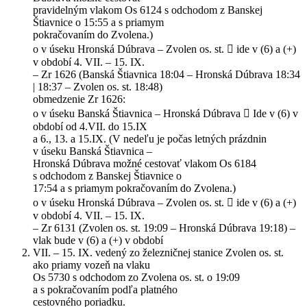
pravidelným vlakom Os 6124 s odchodom z Banskej
Štiavnice o 15:55 a s priamym
pokračovaním do Zvolena.)
o v úseku Hronská Dúbrava – Zvolen os. st.  ide v (6) a (+)
v období 4. VII. – 15. IX.
– Zr 1626 (Banská Štiavnica 18:04 – Hronská Dúbrava 18:34
| 18:37 – Zvolen os. st. 18:48)
obmedzenie Zr 1626:
o v úseku Banská Štiavnica – Hronská Dúbrava  Ide v (6) v
období od 4.VII. do 15.IX
a 6., 13. a 15.IX. (V nedeľu je počas letných prázdnin
v úseku Banská Štiavnica –
Hronská Dúbrava možné cestovať vlakom Os 6184
s odchodom z Banskej Štiavnice o
17:54 a s priamym pokračovaním do Zvolena.)
o v úseku Hronská Dúbrava – Zvolen os. st.  ide v (6) a (+)
v období 4. VII. – 15. IX.
– Zr 6131 (Zvolen os. st. 19:09 – Hronská Dúbrava 19:18) –
vlak bude v (6) a (+) v období
VII. – 15. IX. vedený zo železničnej stanice Zvolen os. st.
ako priamy vozeň na vlaku
Os 5730 s odchodom zo Zvolena os. st. o 19:09
a s pokračovaním podľa platného
cestovného poriadku.