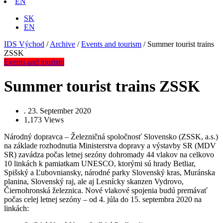
EN
SK
EN
IDS Východ
/
Archive
/
Events and tourism
/
Summer tourist trains
ZSSK
Events and tourism
Summer tourist trains ZSSK
.
23. September 2020
1,173
Views
Národný dopravca – Železničná spoločnosť Slovensko (ZSSK, a.s.)
na základe rozhodnutia Ministerstva dopravy a výstavby SR (MDV
SR) zavádza počas letnej sezóny dohromady 44 vlakov na celkovo
10 linkách k pamiatkam UNESCO, ktorými sú hrady Betliar,
Spišský a Ľubovniansky, národné parky Slovenský kras, Muránska
planina, Slovenský raj, ale aj Lesnícky skanzen Vydrovo,
Čiernohronská železnica. Nové vlakové spojenia budú premávať
počas celej letnej sezóny – od 4. júla do 15. septembra 2020 na
linkách: