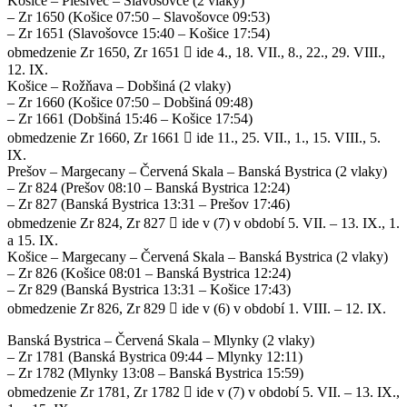
Košice – Plešivec – Slavošovce (2 vlaky)
– Zr 1650 (Košice 07:50 – Slavošovce 09:53)
– Zr 1651 (Slavošovce 15:40 – Košice 17:54)
obmedzenie Zr 1650, Zr 1651  ide 4., 18. VII., 8., 22., 29. VIII.,
12. IX.
Košice – Rožňava – Dobšiná (2 vlaky)
– Zr 1660 (Košice 07:50 – Dobšiná 09:48)
– Zr 1661 (Dobšiná 15:46 – Košice 17:54)
obmedzenie Zr 1660, Zr 1661  ide 11., 25. VII., 1., 15. VIII., 5.
IX.
Prešov – Margecany – Červená Skala – Banská Bystrica (2 vlaky)
– Zr 824 (Prešov 08:10 – Banská Bystrica 12:24)
– Zr 827 (Banská Bystrica 13:31 – Prešov 17:46)
obmedzenie Zr 824, Zr 827  ide v (7) v období 5. VII. – 13. IX., 1.
a 15. IX.
Košice – Margecany – Červená Skala – Banská Bystrica (2 vlaky)
– Zr 826 (Košice 08:01 – Banská Bystrica 12:24)
– Zr 829 (Banská Bystrica 13:31 – Košice 17:43)
obmedzenie Zr 826, Zr 829  ide v (6) v období 1. VIII. – 12. IX.
Banská Bystrica – Červená Skala – Mlynky (2 vlaky)
– Zr 1781 (Banská Bystrica 09:44 – Mlynky 12:11)
– Zr 1782 (Mlynky 13:08 – Banská Bystrica 15:59)
obmedzenie Zr 1781, Zr 1782  ide v (7) v období 5. VII. – 13. IX.,