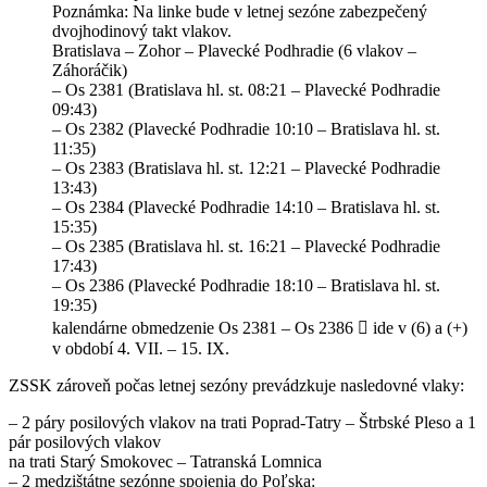
Poznámka: Na linke bude v letnej sezóne zabezpečený
dvojhodinový takt vlakov.
Bratislava – Zohor – Plavecké Podhradie (6 vlakov –
Záhoráčik)
– Os 2381 (Bratislava hl. st. 08:21 – Plavecké Podhradie
09:43)
– Os 2382 (Plavecké Podhradie 10:10 – Bratislava hl. st.
11:35)
– Os 2383 (Bratislava hl. st. 12:21 – Plavecké Podhradie
13:43)
– Os 2384 (Plavecké Podhradie 14:10 – Bratislava hl. st.
15:35)
– Os 2385 (Bratislava hl. st. 16:21 – Plavecké Podhradie
17:43)
– Os 2386 (Plavecké Podhradie 18:10 – Bratislava hl. st.
19:35)
kalendárne obmedzenie Os 2381 – Os 2386  ide v (6) a (+)
v období 4. VII. – 15. IX.
ZSSK zároveň počas letnej sezóny prevádzkuje nasledovné vlaky:
– 2 páry posilových vlakov na trati Poprad-Tatry – Štrbské Pleso a 1
pár posilových vlakov
na trati Starý Smokovec – Tatranská Lomnica
– 2 medzištátne sezónne spojenia do Poľska: