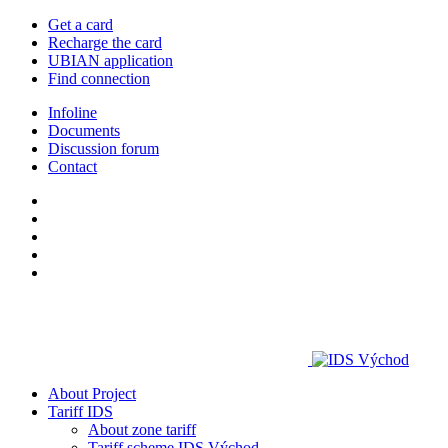
Get a card
Recharge the card
UBIAN application
Find connection
Infoline
Documents
Discussion forum
Contact
About Project
Tariff IDS
About zone tariff
Tariff scheme IDS Východ