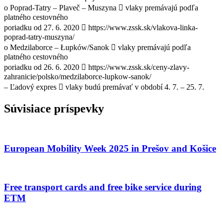
o Poprad-Tatry – Plaveč – Muszyna  vlaky premávajú podľa
platného cestovného
poriadku od 27. 6. 2020  https://www.zssk.sk/vlakova-linka-
poprad-tatry-muszyna/
o Medzilaborce – Łupków/Sanok  vlaky premávajú podľa
platného cestovného
poriadku od 26. 6. 2020  https://www.zssk.sk/ceny-zlavy-
zahranicie/polsko/medzilaborce-lupkow-sanok/
– Ľadový expres  vlaky budú premávať v období 4. 7. – 25. 7.
Súvisiace príspevky
European Mobility Week 2025 in Prešov and Košice
Free transport cards and free bike service during
ETM