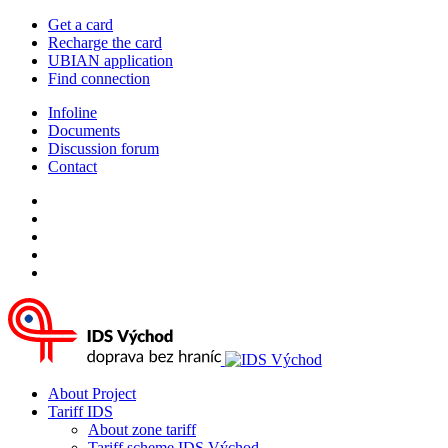
Get a card
Recharge the card
UBIAN application
Find connection
Infoline
Documents
Discussion forum
Contact
About Project
Tariff IDS
About zone tariff
Tariff scheme IDS Východ