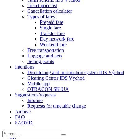
Ticket price list
Cancellation calculator
Types of fares
Prepaid fare
Single fare
Transfer fare
Day network fare
Weekend fare
Free transportation
Luggage and pets
Selling points
Intentions
Dispatching and information system IDS Východ
Clearing Center IDS Východ
Mobile app
OTRACON SK-UA
Suggestions/requests
Infoline
Requests for timetable change
Archive
FAQ
SAOVD