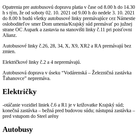
Opatrenia pre autobusovú dopravu platia v čase od 8.00 h do 14.30
h s tým, že od soboty 02. 10. 2021 od 9.00 h do nedele 3. 10. 2021
do 8.00 h budú všetky autobusové linky premávajúce cez Námestie
osloboditeľov smer Dom umenia/Krajský súd premávať po južnej
strane OC Aupark a zastavia na stanovišti linky č.11 pri poisťovni
Alianz.
Autobusové linky č.26, 28, 34, X, X9, XR2 a RA premávajú bez
zmien.
Električkové linky č.2 a 4 nepremávajú.
Autobusová doprava v úseku “Vodárenská – Železničná zastávka
Ťahanovce”
nepremáva.
Električky
-otáčanie vozidiel liniek č.6 a R1 je v križovatke Krajský súd;
konečná zastávka – bežná pred budovou súdu; nástupná zastávka –
pred vstupom do Steel arény
Autobusy