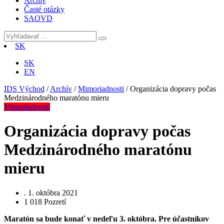
Archív
Časté otázky
SAOVD
SK
SK
EN
IDS Východ
/
Archív
/
Mimoriadnosti
/
Organizácia dopravy počas
Medzinárodného maratónu mieru
Mimoriadnosti
Organizácia dopravy počas
Medzinárodného maratónu
mieru
.
1. októbra 2021
1 018
Pozretí
Maratón sa bude konať v nedeľu 3. októbra. Pre účastníkov