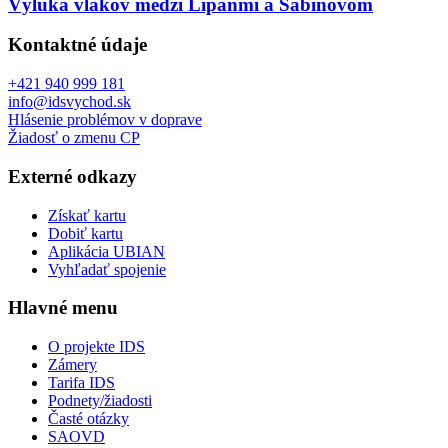
Výluka vlakov medzi Lipanmi a Sabinovom
Kontaktné údaje
+421 940 999 181
info@idsvychod.sk
Hlásenie problémov v doprave
Žiadosť o zmenu CP
Externé odkazy
Získať kartu
Dobiť kartu
Aplikácia UBIAN
Vyhľadať spojenie
Hlavné menu
O projekte IDS
Zámery
Tarifa IDS
Podnety/žiadosti
Časté otázky
SAOVD