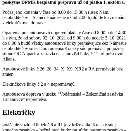
poskytne DPMK bezplatnú prepravu už od piatka 1. októbra.
Počas jeho konania v čase od 8.00 do 15.30 h (úsek Nám.
osloboditeľov – Staničné námestie už od 7.00 h) dôjde ku zmenám
v električkovej doprave.
Opatrenia pre autobusovú dopravu platia v čase od 8.00 h do 14.30
h s tým, že od soboty 02. 10. 2021 od 9.00 h do nedele 3. 10. 2021
do 8.00 h budú všetky autobusové linky premávajúce cez Námestie
osloboditeľov smer Dom umenia/Krajský súd premávať po južnej
strane OC Aupark a zastavia na stanovišti linky č.11 pri poisťovni
Alianz.
Autobusové linky č.26, 28, 34, X, X9, XR2 a RA premávajú bez
zmien.
Električkové linky č.2 a 4 nepremávajú.
Autobusová doprava v úseku “Vodárenská – Železničná zastávka
Ťahanovce”
nepremáva.
Električky
-otáčanie vozidiel liniek č.6 a R1 je v križovatke Krajský súd;
konečná zastávka – bežná pred budovou súdu; nástupná zastávka –