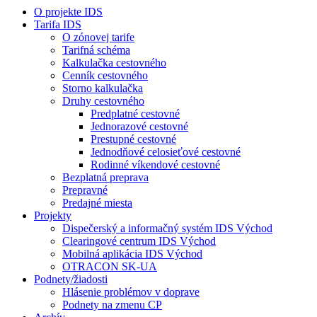
O projekte IDS
Tarifa IDS
O zónovej tarife
Tarifná schéma
Kalkulačka cestovného
Cenník cestovného
Storno kalkulačka
Druhy cestovného
Predplatné cestovné
Jednorazové cestovné
Prestupné cestovné
Jednodňové celosieťové cestovné
Rodinné víkendové cestovné
Bezplatná preprava
Prepravné
Predajné miesta
Projekty
Dispečerský a informačný systém IDS Východ
Clearingové centrum IDS Východ
Mobilná aplikácia IDS Východ
OTRACON SK-UA
Podnety/žiadosti
Hlásenie problémov v doprave
Podnety na zmenu CP