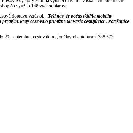
Prešov SK, ktorý zdarma vydal 414 kariet. Získať ich bolo možné
e-shop čo využilo 148 východniarov.
busovú dopravu vzrástol.
„Teší nás, že počas týždňa mobility
 predtým, kedy cestovalo približne 680-tisíc cestujúcich. Potešujúce
do 29. septembra, cestovalo regionálnymi autobusmi 788 573