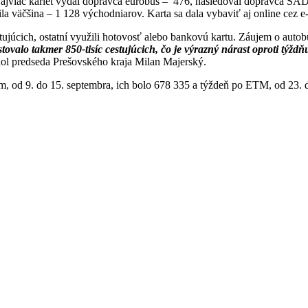
viac kariet vydal dopravca eurobus – 476, nasledoval dopravca SAD 
la väčšina – 1 128 východniarov. Karta sa dala vybaviť aj online cez 
ujúcich, ostatní využili hotovosť alebo bankovú kartu. Záujem o auto
valo takmer 850-tisíc cestujúcich, čo je výrazný nárast oproti týždňu
ol predseda Prešovského kraja Milan Majerský.
, od 9. do 15. septembra, ich bolo 678 335 a týždeň po ETM, od 23. 