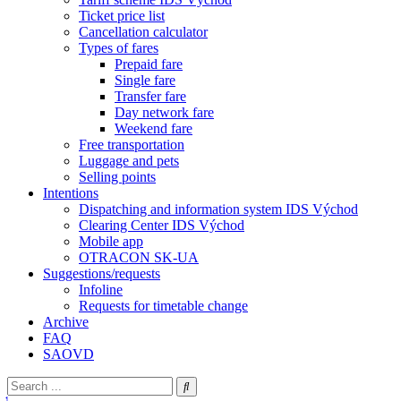
Ticket price list
Cancellation calculator
Types of fares
Prepaid fare
Single fare
Transfer fare
Day network fare
Weekend fare
Free transportation
Luggage and pets
Selling points
Intentions
Dispatching and information system IDS Východ
Clearing Center IDS Východ
Mobile app
OTRACON SK-UA
Suggestions/requests
Infoline
Requests for timetable change
Archive
FAQ
SAOVD