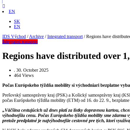
EN
SK
EN
IDS Východ
/
Archive
/
Integrated transport
/
Regions have distributed
Integrated transport
Regions have distributed over 1,
.
30. October 2025
464
Views
Počas Európskeho týždňa mobility si východniari bezplatne vybav
Prešovský samosprávny kraj (PSK) a Košický samosprávny kraj (KSK
počas Európskeho týždňa mobility (ETM) od 16. do 22. 9., bezplatne 
„Väčšina cestujúcich už dnes platí za lístky dopravnou kartou, chce
výhodnejšiu cenu. Počas Európskeho týždňa mobility sme zdarma vydal
pretože predplatné je najvýhodnejšie cestovné pre tých, ktorí využ