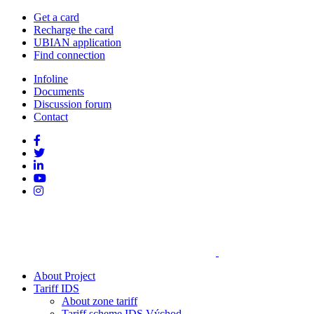
Get a card
Recharge the card
UBIAN application
Find connection
Infoline
Documents
Discussion forum
Contact
About Project
Tariff IDS
About zone tariff
Tariff scheme IDS Východ