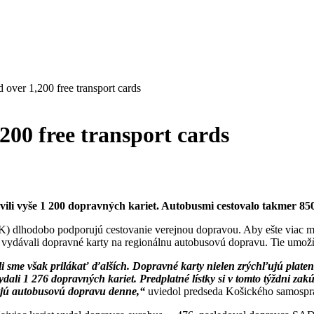
 over 1,200 free transport cards
200 free transport cards
ili vyše 1 200 dopravných kariet. Autobusmi cestovalo takmer 850-t
) dlhodobo podporujú cestovanie verejnou dopravou. Aby ešte viac m
vydávali dopravné karty na regionálnu autobusovú dopravu. Tie umožňu
li sme však prilákať ďalších. Dopravné karty nielen zrýchľujú platen
i 1 276 dopravných kariet. Predplatné lístky si v tomto týždni zakúpi
ívajú autobusovú dopravu denne,“
uviedol predseda Košického samosprá