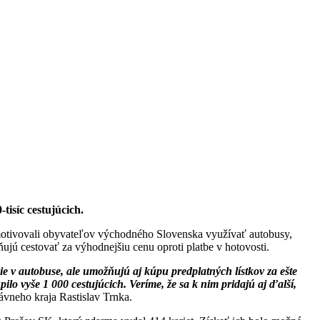
isíc cestujúcich.
otivovali obyvateľov východného Slovenska využívať autobusy,
jú cestovať za výhodnejšiu cenu oproti platbe v hotovosti.
ie v autobuse, ale umožňujú aj kúpu predplatných lístkov za ešte
lo vyše 1 000 cestujúcich. Veríme, že sa k nim pridajú aj ďalší,
vneho kraja Rastislav Trnka.