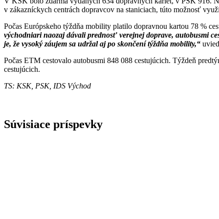
V KSK bolo zdarma vydaných 634 dopravných kariet, v PSK 916. Naj
v zákazníckych centrách dopravcov na staniciach, túto možnosť využi
Počas Európskeho týždňa mobility platilo dopravnou kartou 78 % cest
východniari naozaj dávali prednosť verejnej doprave, autobusmi cesto
je, že vysoký záujem sa udržal aj po skončení týždňa mobility,“
uvied
Počas ETM cestovalo autobusmi 848 088 cestujúcich. Týždeň predtým
cestujúcich.
TS: KSK, PSK, IDS Východ
Súvisiace príspevky