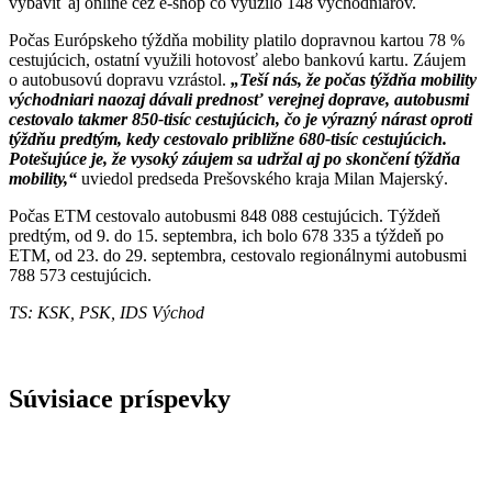
vybaviť aj online cez e-shop čo využilo 148 východniarov.
Počas Európskeho týždňa mobility platilo dopravnou kartou 78 %
cestujúcich, ostatní využili hotovosť alebo bankovú kartu. Záujem
o autobusovú dopravu vzrástol.
„Teší nás, že počas týždňa mobility
východniari naozaj dávali prednosť verejnej doprave, autobusmi
cestovalo takmer 850-tisíc cestujúcich, čo je výrazný nárast oproti
týždňu predtým, kedy cestovalo približne 680-tisíc cestujúcich.
Potešujúce je, že vysoký záujem sa udržal aj po skončení týždňa
mobility,“
uviedol predseda Prešovského kraja Milan Majerský.
Počas ETM cestovalo autobusmi 848 088 cestujúcich. Týždeň
predtým, od 9. do 15. septembra, ich bolo 678 335 a týždeň po
ETM, od 23. do 29. septembra, cestovalo regionálnymi autobusmi
788 573 cestujúcich.
TS: KSK, PSK, IDS Východ
Súvisiace príspevky