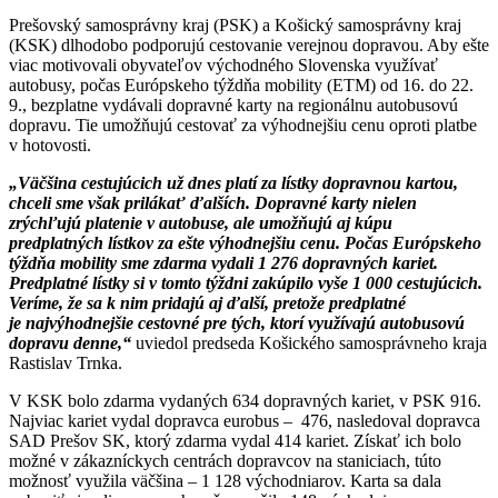
Prešovský samosprávny kraj (PSK) a Košický samosprávny kraj
(KSK) dlhodobo podporujú cestovanie verejnou dopravou. Aby ešte
viac motivovali obyvateľov východného Slovenska využívať
autobusy, počas Európskeho týždňa mobility (ETM) od 16. do 22.
9., bezplatne vydávali dopravné karty na regionálnu autobusovú
dopravu. Tie umožňujú cestovať za výhodnejšiu cenu oproti platbe
v hotovosti.
„Väčšina cestujúcich už dnes platí za lístky dopravnou kartou,
chceli sme však prilákať ďalších. Dopravné karty nielen
zrýchľujú platenie v autobuse, ale umožňujú aj kúpu
predplatných lístkov za ešte výhodnejšiu cenu. Počas Európskeho
týždňa mobility sme zdarma vydali 1 276 dopravných kariet.
Predplatné lístky si v tomto týždni zakúpilo vyše 1 000 cestujúcich.
Veríme, že sa k nim pridajú aj ďalší, pretože predplatné
je najvýhodnejšie cestovné pre tých, ktorí využívajú autobusovú
dopravu denne,“
uviedol predseda Košického samosprávneho kraja
Rastislav Trnka.
V KSK bolo zdarma vydaných 634 dopravných kariet, v PSK 916.
Najviac kariet vydal dopravca eurobus – 476, nasledoval dopravca
SAD Prešov SK, ktorý zdarma vydal 414 kariet. Získať ich bolo
možné v zákazníckych centrách dopravcov na staniciach, túto
možnosť využila väčšina – 1 128 východniarov. Karta sa dala