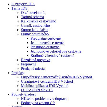
O projekte IDS
Tarifa IDS
O zónovej tarife
Tarifná schéma
Kalkulačka cestovného
Cenník cestovného
Storno kalkulačka
Druhy cestovného
Predplatné cestovné
Jednorazové cestovné
Prestupné cestovné
Jednodňové celosieťové cestovné
Rodinné víkendové cestovné
Bezplatná preprava
Prepravné
Predajné miesta
Projekty
Dispečerský a informačný systém IDS Východ
Clearingové centrum IDS Východ
Mobilná aplikácia IDS Východ
OTRACON SK-UA
Podnety/žiadosti
Hlásenie problémov v doprave
Podnety na zmenu CP