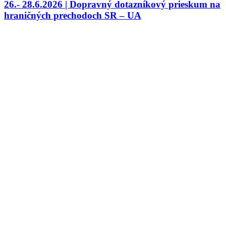
26.- 28.6.2026 | Dopravný dotazníkový prieskum na
hraničných prechodoch SR – UA