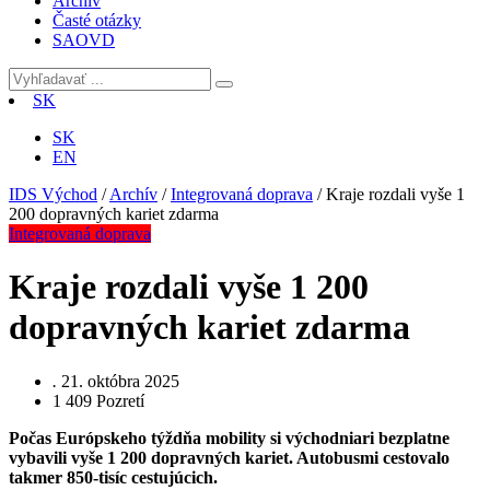
Archív
Časté otázky
SAOVD
SK
SK
EN
IDS Východ
/
Archív
/
Integrovaná doprava
/
Kraje rozdali vyše 1
200 dopravných kariet zdarma
Integrovaná doprava
Kraje rozdali vyše 1 200
dopravných kariet zdarma
.
21. októbra 2025
1 409
Pozretí
Počas Európskeho týždňa mobility si východniari bezplatne
vybavili vyše 1 200 dopravných kariet. Autobusmi cestovalo
takmer 850-tisíc cestujúcich.