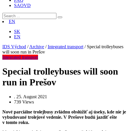
FAQ
SAOVD
EN
SK
EN
IDS Východ
/
Archive
/
Integrated transport
/
Special trolleybuses
will soon run in Prešov
Integrated transport
Special trolleybuses will soon
run in Prešov
.
25. August 2021
739
Views
Nové parciálne trolejbusy zvládnu obslúžiť aj úseky, kde nie je
vybudované trolejové vedenie. V Prešove budú jazdiť ešte
v tomto roku.