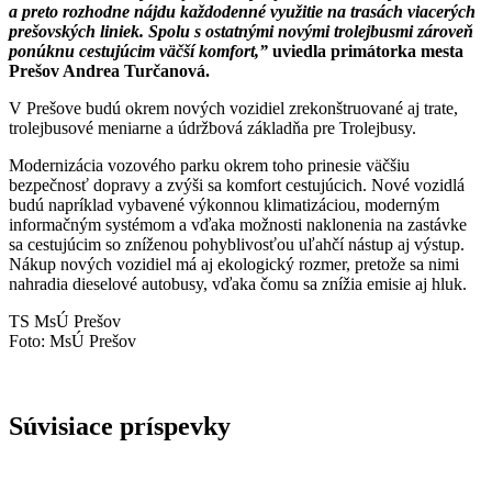
a preto rozhodne nájdu každodenné využitie na trasách viacerých
prešovských liniek. Spolu s ostatnými novými trolejbusmi zároveň
ponúknu cestujúcim väčší komfort,”
uviedla primátorka mesta
Prešov Andrea Turčanová.
V Prešove budú okrem nových vozidiel zrekonštruované aj trate,
trolejbusové meniarne a údržbová základňa pre Trolejbusy.
Modernizácia vozového parku okrem toho prinesie väčšiu
bezpečnosť dopravy a zvýši sa komfort cestujúcich. Nové vozidlá
budú napríklad vybavené výkonnou klimatizáciou, moderným
informačným systémom a vďaka možnosti naklonenia na zastávke
sa cestujúcim so zníženou pohyblivosťou uľahčí nástup aj výstup.
Nákup nových vozidiel má aj ekologický rozmer, pretože sa nimi
nahradia dieselové autobusy, vďaka čomu sa znížia emisie aj hluk.
TS MsÚ Prešov
Foto: MsÚ Prešov
Súvisiace príspevky