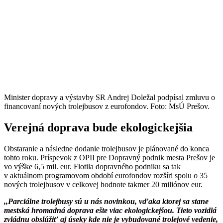
Minister dopravy a výstavby SR Andrej Doležal podpísal zmluvu o
financovaní nových trolejbusov z eurofondov. Foto: MsÚ Prešov.
Verejná doprava bude ekologickejšia
Obstaranie a následne dodanie trolejbusov je plánované do konca
tohto roku. Príspevok z OPII pre Dopravný podnik mesta Prešov je
vo výške 6,5 mil. eur. Flotila dopravného podniku sa tak
v aktuálnom programovom období eurofondov rozšíri spolu o 35
nových trolejbusov v celkovej hodnote takmer 20 miliónov eur.
,,Parciálne trolejbusy sú u nás novinkou, vďaka ktorej sa stane
mestská hromadná doprava ešte viac ekologickejšou. Tieto vozidlá
zvládnu obslúžiť aj úseky kde nie je vybudované trolejové vedenie,