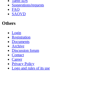
Tariff IDS
Suggestions/requests
FAQ
SAOVD
Others
Login
Registration
Documents
Archive
Discussion forum
Contact
Career
Privacy Policy
Logo and rules of its use