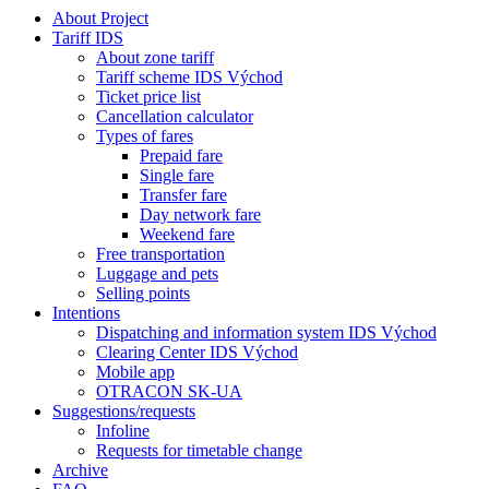
About Project
Tariff IDS
About zone tariff
Tariff scheme IDS Východ
Ticket price list
Cancellation calculator
Types of fares
Prepaid fare
Single fare
Transfer fare
Day network fare
Weekend fare
Free transportation
Luggage and pets
Selling points
Intentions
Dispatching and information system IDS Východ
Clearing Center IDS Východ
Mobile app
OTRACON SK-UA
Suggestions/requests
Infoline
Requests for timetable change
Archive