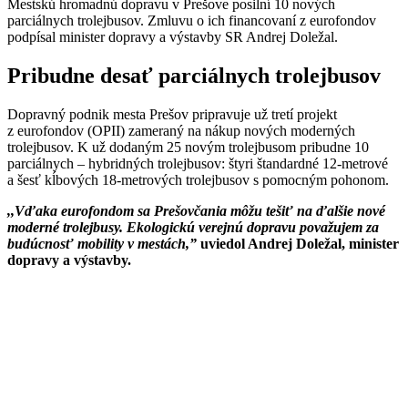
Mestskú hromadnú dopravu v Prešove posilní 10 nových
parciálnych trolejbusov. Zmluvu o ich financovaní z eurofondov
podpísal minister dopravy a výstavby SR Andrej Doležal.
Pribudne desať parciálnych trolejbusov
Dopravný podnik mesta Prešov pripravuje už tretí projekt
z eurofondov (OPII) zameraný na nákup nových moderných
trolejbusov. K už dodaným 25 novým trolejbusom pribudne 10
parciálnych – hybridných trolejbusov: štyri štandardné 12-metrové
a šesť kĺbových 18-metrových trolejbusov s pomocným pohonom.
,,Vďaka eurofondom sa Prešovčania môžu tešiť na ďalšie nové
moderné trolejbusy. Ekologickú verejnú dopravu považujem za
budúcnosť mobility v mestách,”
uviedol Andrej Doležal, minister
dopravy a výstavby.