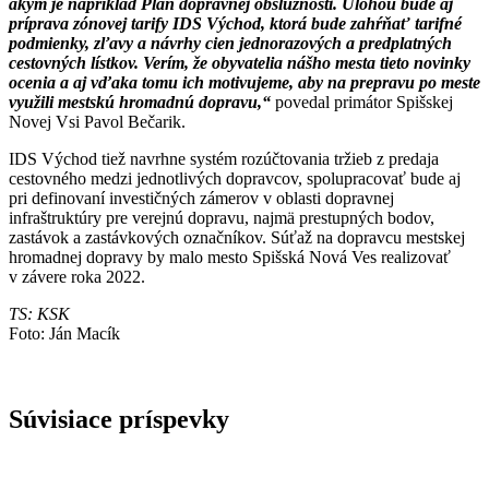
akým je napríklad Plán dopravnej obslužnosti. Úlohou bude aj
príprava zónovej tarify IDS Východ, ktorá bude zahŕňať tarifné
podmienky, zľavy a návrhy cien jednorazových a predplatných
cestovných lístkov. Verím, že obyvatelia nášho mesta tieto novinky
ocenia a aj vďaka tomu ich motivujeme, aby na prepravu po meste
využili mestskú hromadnú dopravu,“
povedal primátor Spišskej
Novej Vsi Pavol Bečarik.
IDS Východ tiež navrhne systém rozúčtovania tržieb z predaja
cestovného medzi jednotlivých dopravcov, spolupracovať bude aj
pri definovaní investičných zámerov v oblasti dopravnej
infraštruktúry pre verejnú dopravu, najmä prestupných bodov,
zastávok a zastávkových označníkov. Súťaž na dopravcu mestskej
hromadnej dopravy by malo mesto Spišská Nová Ves realizovať
v závere roka 2022.
TS: KSK
Foto: Ján Macík
Súvisiace príspevky