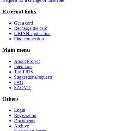
Request for a change of timetable
External links
Get a card
Recharge the card
UBIAN application
Find connection
Main menu
About Project
Intentions
Tariff IDS
Suggestions/requests
FAQ
SAOVD
Others
Login
Registration
Documents
Archive