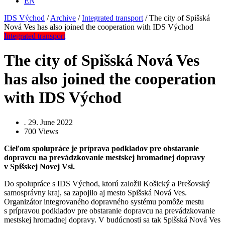
EN
IDS Východ
/
Archive
/
Integrated transport
/
The city of Spišská
Nová Ves has also joined the cooperation with IDS Východ
Integrated transport
The city of Spišská Nová Ves
has also joined the cooperation
with IDS Východ
.
29. June 2022
700
Views
Cieľom spolupráce je príprava podkladov pre obstaranie
dopravcu na prevádzkovanie mestskej hromadnej dopravy
v Spišskej Novej Vsi.
Do spolupráce s IDS Východ, ktorú založil Košický a Prešovský
samosprávny kraj, sa zapojilo aj mesto Spišská Nová Ves.
Organizátor integrovaného dopravného systému pomôže mestu
s prípravou podkladov pre obstaranie dopravcu na prevádzkovanie
mestskej hromadnej dopravy. V budúcnosti sa tak Spišská Nová Ves