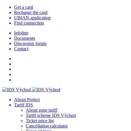
Get a card
Recharge the card
UBIAN application
Find connection
Infoline
Documents
Discussion forum
Contact
About Project
Tariff IDS
About zone tariff
Tariff scheme IDS Východ
Ticket price list
Cancellation calculator