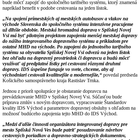
bude môcť zapojiť do spoločného tarifného systému, ktorý znamená
napríklad benefit v podobe cestovania na jeden lístok.
„Na spojení prímestských aj mestských autobusov a vlakov na
východe Slovenska do spoločného systému intenzívne pracujeme
už dlhšie obdobie. Mestská hromadná doprava v Spišskej Novej
Vsi má byť pilotným projektom zapojenia menšej mestskej dopravy
do nášho integrovaného dopravného systému a príkladom pre
ostatné MHD na východe. Po zapojení do jednotného tarifného
systému sa obyvatelia Spišskej Novej Vsi odvezú na jeden lístok
bez ohľadu na dopravný prostriedok či dopravcu a budú môcť
využívať aj predplatné lístky pri cestovaní rôznymi druhmi
dopravy. IDS úspešne funguje vo svete, chceme, aby aj
východniari cestovali kvalitnejšie a modernejšie,“
povedal predseda
Košického samosprávneho kraja Rastislav Trnka.
Jednou z priorít spolupráce je obstaranie dopravcu na
prevádzkovanie MHD v Spišskej Novej Vsi. Súčasťou bude
príprava zmlúv s novým dopravcom, vypracovanie Štandardov
kvality IDS Východ a parametrov dopravnej obsluhy s ohľadom na
možnosť budúceho zapojenia tejto MHD do IDS Východ.
„Medzi ďalšie činnosti organizátora integrovanej dopravy pre
mesto Spišská Nová Ves bude patriť posudzovanie návrhov
cestovných poriadkov a dopravno-strategických dokumentov,