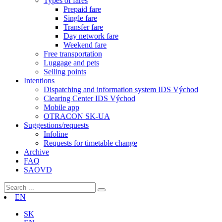
Types of fares
Prepaid fare
Single fare
Transfer fare
Day network fare
Weekend fare
Free transportation
Luggage and pets
Selling points
Intentions
Dispatching and information system IDS Východ
Clearing Center IDS Východ
Mobile app
OTRACON SK-UA
Suggestions/requests
Infoline
Requests for timetable change
Archive
FAQ
SAOVD
EN
SK