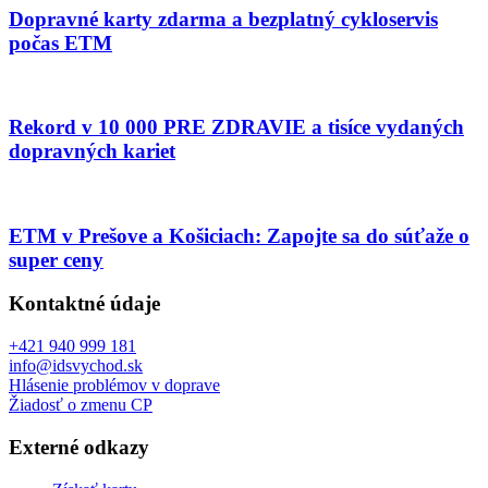
Dopravné karty zdarma a bezplatný cykloservis
počas ETM
Rekord v 10 000 PRE ZDRAVIE a tisíce vydaných
dopravných kariet
ETM v Prešove a Košiciach: Zapojte sa do súťaže o
super ceny
Kontaktné údaje
+421 940 999 181
info@idsvychod.sk
Hlásenie problémov v doprave
Žiadosť o zmenu CP
Externé odkazy