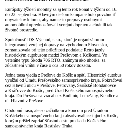
Európsky týždeň mobility sa aj tento rok konal v týždni od 16.
do 22. septembra. Hlavným cieľom kampane bolo povzbudiť
obyvateľov k tomu, aby namiesto prepravy osobnými
automobilmi uprednostňovali verejnú dopravu a chránili tak
životné prostredie.
Spoločnosť IDS Východ, s.r.o., ktorá je organizátorom
integrovanej verejnej dopravy na východnom Slovensku,
zorganizovala pri tejto príležitosti podujatie Retro jazdy
historickým autobusom medzi Prešovom a Košicami. Vo
veteráne typu Škoda 706 RTO, známym ako uhorka, sa
zúčastnení vrátili v čase o cca 50 rokov dozadu.
Jedna trasa viedla z Prešova do Košíc a späť. Historický autobus
vyrážal od Úradu Prešovského samosprávneho kraja. Pokračoval
cez Hlavnú ulicu v Prešove, Petrovany, Šarišské Bohdanovce
a Kráľovce do Košíc, pred Úrad Košického samosprávneho
kraja. Do Prešova sa vracal cez Budimír, Lemešany, Kendice a
ul. Hlavnú v Prešove.
Obdobnú trasu, ale so začiatkom a koncom pred Úradom
Košického samosprávneho kraja absolvovali cestujúci z Košíc,
ktorým prišiel zapriať šťastnú cestu predseda Košického
samosprávneho kraja Rastislav Trnka.