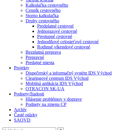
Kalkulačka cestovného
Cenník cestovného
Storno kalkulačka
Druhy cestovného
Predplatné cestovné
Jednorazové cestovné
Prestupné cestovné
Jednodňové celosieťové cestovné
Rodinné víkendové cestovné
Bezplatná preprava
Prepravné
Predajné miesta
Projekty
Dispečerský a informačný systém IDS Východ
Clearingové centrum IDS Východ
Mobilná aplikácia IDS Východ
OTRACON SK-UA
Podnety/žiadosti
Hlásenie problémov v doprave
Podnety na zmenu CP
Archív
Časté otázky
SAOVD