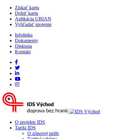
Získať kartu
Dobiť kartu
Aplikácia UBIAN
Vyhľadať spojenie
Infolinka
Dokumenty
Diskusia
Kontakt
O projekte IDS
Tarifa IDS
O zónovej tarife
Tarifná schéma