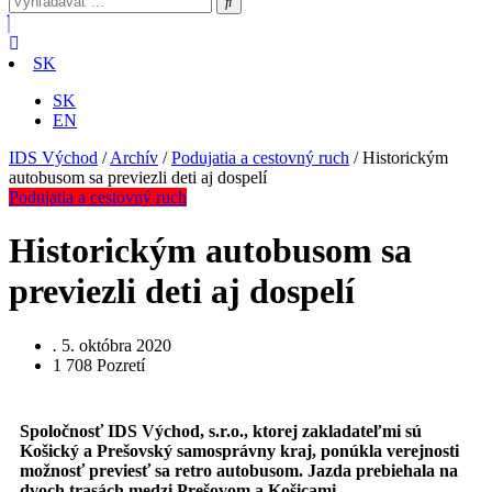
SK
SK
EN
IDS Východ
/
Archív
/
Podujatia a cestovný ruch
/
Historickým
autobusom sa previezli deti aj dospelí
Podujatia a cestovný ruch
Historickým autobusom sa
previezli deti aj dospelí
.
5. októbra 2020
1 708
Pozretí
Spoločnosť IDS Východ, s.r.o., ktorej zakladateľmi sú
Košický a Prešovský samosprávny kraj, ponúkla verejnosti
možnosť previesť sa retro autobusom. Jazda prebiehala na
dvoch trasách medzi Prešovom a Košicami.