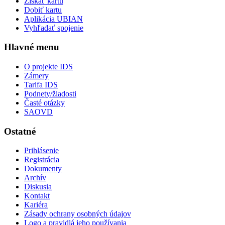
Získať kartu
Dobiť kartu
Aplikácia UBIAN
Vyhľadať spojenie
Hlavné menu
O projekte IDS
Zámery
Tarifa IDS
Podnety/žiadosti
Časté otázky
SAOVD
Ostatné
Prihlásenie
Registrácia
Dokumenty
Archív
Diskusia
Kontakt
Kariéra
Zásady ochrany osobných údajov
Logo a pravidlá jeho používania