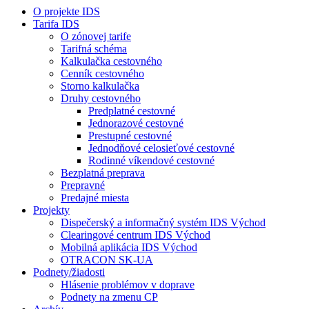
O projekte IDS
Tarifa IDS
O zónovej tarife
Tarifná schéma
Kalkulačka cestovného
Cenník cestovného
Storno kalkulačka
Druhy cestovného
Predplatné cestovné
Jednorazové cestovné
Prestupné cestovné
Jednodňové celosieťové cestovné
Rodinné víkendové cestovné
Bezplatná preprava
Prepravné
Predajné miesta
Projekty
Dispečerský a informačný systém IDS Východ
Clearingové centrum IDS Východ
Mobilná aplikácia IDS Východ
OTRACON SK-UA
Podnety/žiadosti
Hlásenie problémov v doprave
Podnety na zmenu CP