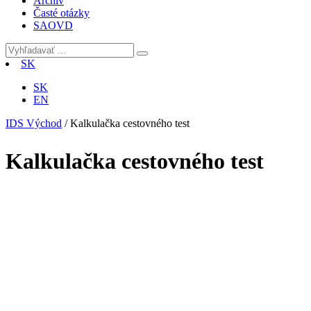
Archív
Časté otázky
SAOVD
SK
SK
EN
IDS Východ
/
Kalkulačka cestovného test
Kalkulačka cestovného test