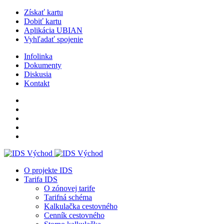
Získať kartu
Dobiť kartu
Aplikácia UBIAN
Vyhľadať spojenie
Infolinka
Dokumenty
Diskusia
Kontakt
O projekte IDS
Tarifa IDS
O zónovej tarife
Tarifná schéma
Kalkulačka cestovného
Cenník cestovného