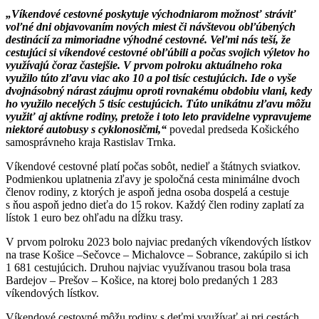
„Víkendové cestovné poskytuje východniarom možnosť stráviť
voľné dni objavovaním nových miest či návštevou obľúbených
destinácií za mimoriadne výhodné cestovné. Veľmi nás teší, že
cestujúci si víkendové cestovné obľúbili a počas svojich výletov ho
využívajú čoraz častejšie. V prvom polroku aktuálneho roka
využilo túto zľavu viac ako 10 a pol tisíc cestujúcich. Ide o vyše
dvojnásobný nárast záujmu oproti rovnakému obdobiu vlani, kedy
ho využilo necelých 5 tisíc cestujúcich. Túto unikátnu zľavu môžu
využiť aj aktívne rodiny, pretože i toto leto pravidelne vypravujeme
niektoré autobusy s cyklonosičmi,“
povedal predseda Košického
samosprávneho kraja Rastislav Trnka.
Víkendové cestovné platí počas sobôt, nedieľ a štátnych sviatkov.
Podmienkou uplatnenia zľavy je spoločná cesta minimálne dvoch
členov rodiny, z ktorých je aspoň jedna osoba dospelá a cestuje
s ňou aspoň jedno dieťa do 15 rokov. Každý člen rodiny zaplatí za
lístok 1 euro bez ohľadu na dĺžku trasy.
V prvom polroku 2023 bolo najviac predaných víkendových lístkov
na trase Košice –Sečovce – Michalovce – Sobrance, zakúpilo si ich
1 681 cestujúcich. Druhou najviac využívanou trasou bola trasa
Bardejov – Prešov – Košice, na ktorej bolo predaných 1 283
víkendových lístkov.
Víkendové cestovné môžu rodiny s deťmi využívať aj pri cestách