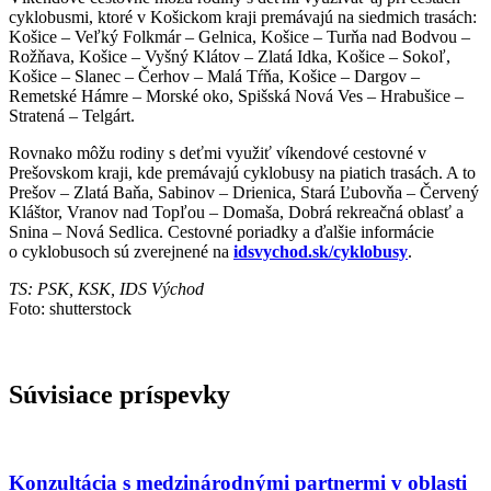
cyklobusmi, ktoré v Košickom kraji premávajú na siedmich trasách:
Košice – Veľký Folkmár – Gelnica, Košice – Turňa nad Bodvou –
Rožňava, Košice – Vyšný Klátov – Zlatá Idka, Košice – Sokoľ,
Košice – Slanec – Čerhov – Malá Tŕňa, Košice – Dargov –
Remetské Hámre – Morské oko, Spišská Nová Ves – Hrabušice –
Stratená – Telgárt.
Rovnako môžu rodiny s deťmi využiť víkendové cestovné v
Prešovskom kraji, kde premávajú cyklobusy na piatich trasách. A to
Prešov – Zlatá Baňa, Sabinov – Drienica, Stará Ľubovňa – Červený
Kláštor, Vranov nad Topľou – Domaša, Dobrá rekreačná oblasť a
Snina – Nová Sedlica. Cestovné poriadky a ďalšie informácie
o cyklobusoch sú zverejnené na
idsvychod.sk/cyklobusy
.
TS: PSK, KSK, IDS Východ
Foto: shutterstock
Súvisiace príspevky
Konzultácia s medzinárodnými partnermi v oblasti