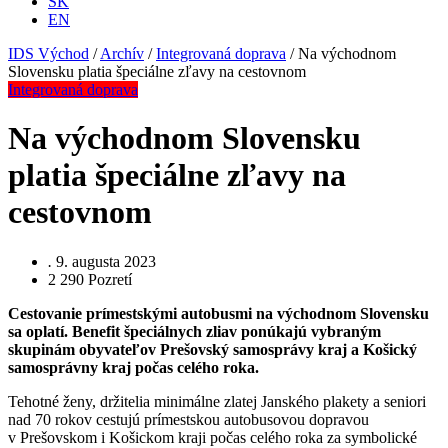
SK
EN
IDS Východ
/
Archív
/
Integrovaná doprava
/
Na východnom
Slovensku platia špeciálne zľavy na cestovnom
Integrovaná doprava
Na východnom Slovensku
platia špeciálne zľavy na
cestovnom
.
9. augusta 2023
2 290
Pozretí
Cestovanie prímestskými autobusmi na východnom Slovensku
sa oplatí. Benefit špeciálnych zliav ponúkajú vybraným
skupinám obyvateľov Prešovský samosprávy kraj a Košický
samosprávny kraj počas celého roka.
Tehotné ženy, držitelia minimálne zlatej Janského plakety a seniori
nad 70 rokov cestujú prímestskou autobusovou dopravou
v Prešovskom i Košickom kraji počas celého roka za symbolické