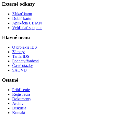
Externé odkazy
Získať kartu
Dobiť kartu
Aplikácia UBIAN
Vyhľadať spojenie
Hlavné menu
O projekte IDS
Zámery
Tarifa IDS
Podnety/žiadosti
Časté otázky
SAOVD
Ostatné
Prihlásenie
Registrácia
Dokumenty
Archív
Diskusia
Kontakt