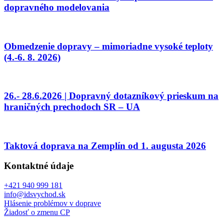
dopravného modelovania
Obmedzenie dopravy – mimoriadne vysoké teploty
(4.-6. 8. 2026)
26.- 28.6.2026 | Dopravný dotazníkový prieskum na
hraničných prechodoch SR – UA
Taktová doprava na Zemplín od 1. augusta 2026
Kontaktné údaje
+421 940 999 181
info@idsvychod.sk
Hlásenie problémov v doprave
Žiadosť o zmenu CP