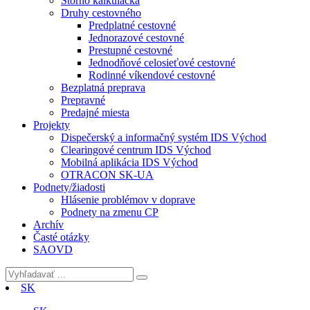
Storno kalkulačka
Druhy cestovného
Predplatné cestovné
Jednorazové cestovné
Prestupné cestovné
Jednodňové celosieťové cestovné
Rodinné víkendové cestovné
Bezplatná preprava
Prepravné
Predajné miesta
Projekty
Dispečerský a informačný systém IDS Východ
Clearingové centrum IDS Východ
Mobilná aplikácia IDS Východ
OTRACON SK-UA
Podnety/žiadosti
Hlásenie problémov v doprave
Podnety na zmenu CP
Archív
Časté otázky
SAOVD
SK