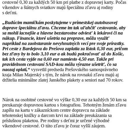
cestovné 0,30 za každých 50 km pri platbe z dopravnej karty. Počas
víkendov a štátnych sviatkov majú špeciálnu zľavu aj rodiny
s deťmi.
„Budúcim mamičkám poskytujeme v prímestskej autobusovej
doprave špeciálnu zľavu. Chceme im tak uľahčiť cestovanie, aby
sa mohli lacnejšie a hlavne bezstarostne odviesť k lekárovi či na
nákup. Financie, ktoré ušetria na preprave, môžu využiť
napríklad na zaobstaranie nevyhnutných vecí pre svoje prírastky.
Pri ceste z Bardejova do Prešova zaplatia za lístok 0,30 eur, pričom
bez zľavy by to bolo 3,10 eur a ak budú pokračovať až do Košíc,
tak ich cesta vyjde na 0,60 eur namiesto 4,50 eur. Takže pri
pravidelnom cestovaní SAD-kou môžu výrazne ušetriť, čo sa
naozaj oplatí,“
vysvetlil predseda Prešovského samosprávneho
kraja Milan Majerský s tým, že nárok na rovnakú zľavu majú aj
držitelia minimálne zlatej Janského plakety a seniori nad 70 rokov.
Nárok na osobitné cestovné vo výške 0,30 eur za každých 50 km sa
preukazuje dopravnou kartou s fotografiou. Tehotným ženám zľavu
zapíšu na kartu v zákazníckom centre dopravcu na základe
tehotenskej knižky a darcom krvi na základe preukázania sa
príslušnou plaketou. Pre rodiny s deťmi je určené výhodné
víkendové cestovné. O túto zľavu je čoraz vyšší záujem.