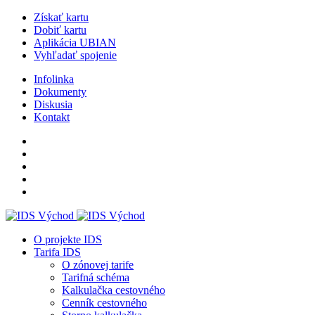
Získať kartu
Dobiť kartu
Aplikácia UBIAN
Vyhľadať spojenie
Infolinka
Dokumenty
Diskusia
Kontakt
O projekte IDS
Tarifa IDS
O zónovej tarife
Tarifná schéma
Kalkulačka cestovného
Cenník cestovného