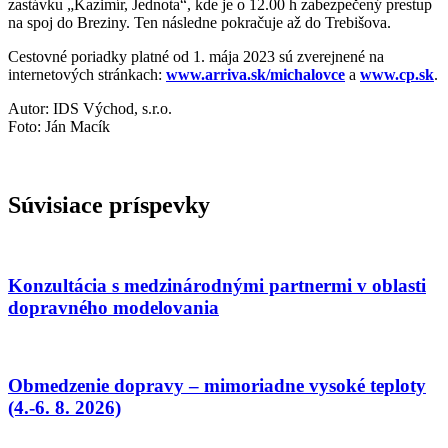
zastávku „Kazimír, Jednota“, kde je o 12.00 h zabezpečený prestup
na spoj do Breziny. Ten následne pokračuje až do Trebišova.
Cestovné poriadky platné od 1. mája 2023 sú zverejnené na
internetových stránkach:
www.arriva.sk/michalovce
a
www.cp.sk
.
Autor: IDS Východ, s.r.o.
Foto: Ján Macík
Súvisiace príspevky
Konzultácia s medzinárodnými partnermi v oblasti
dopravného modelovania
Obmedzenie dopravy – mimoriadne vysoké teploty
(4.-6. 8. 2026)