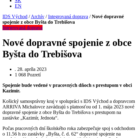
SK
EN
IDS Východ
/
Archív
/
Integrovaná doprava
/
Nové dopravné
spojenie z obce Byšta do Trebišova
Integrovaná doprava
Nové dopravné spojenie z obce
Byšta do Trebišova
.
28. apríla 2023
1 068
Pozretí
Spojenie bude vedené v pracovných dňoch s prestupom v obci
Kazimír.
Košický samosprávny kraj v spolupráci s IDS Východ a dopravcom
ARRIVA Michalovce zavádzajú s platnosťou od 1. mája 2023 nové
dopravné spojenie z obce Byšta do Trebišova s prestupom na
zastávke „Kazimír, Jednota“.
Počas pracovných dní školského roka zabezpečuje spoj s odchodom
o 11.56 h zo zastávky „Byšta, č. d. 62“ dopravné spojenie na