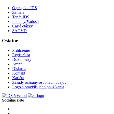
O projekte IDS
Zámery
Tarifa IDS
Podnety/žiadosti
Časté otázky
SAOVD
Ostatné
Prihlásenie
Registrácia
Dokumenty
Archív
Diskusia
Kontakt
Kariéra
Zásady ochrany osobných údajov
Logo a pravidlá jeho používania
Sociálne siete