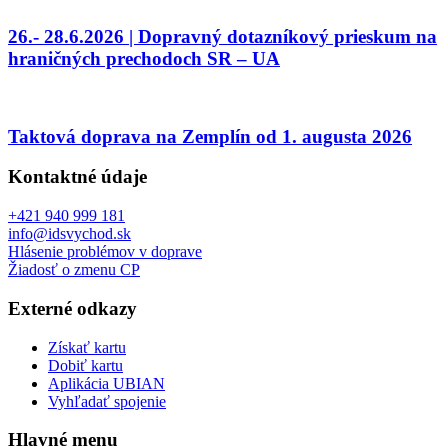
26.- 28.6.2026 | Dopravný dotazníkový prieskum na
hraničných prechodoch SR – UA
Taktová doprava na Zemplín od 1. augusta 2026
Kontaktné údaje
+421 940 999 181
info@idsvychod.sk
Hlásenie problémov v doprave
Žiadosť o zmenu CP
Externé odkazy
Získať kartu
Dobiť kartu
Aplikácia UBIAN
Vyhľadať spojenie
Hlavné menu