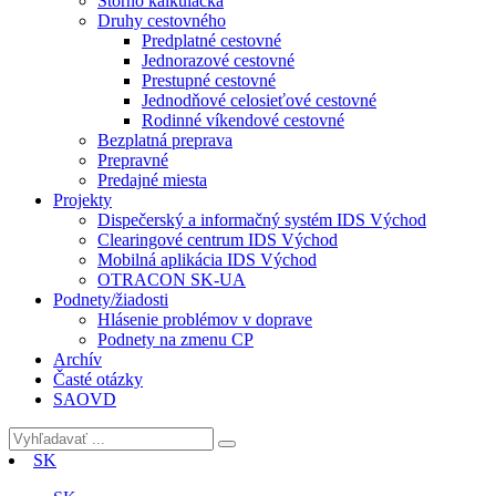
Storno kalkulačka
Druhy cestovného
Predplatné cestovné
Jednorazové cestovné
Prestupné cestovné
Jednodňové celosieťové cestovné
Rodinné víkendové cestovné
Bezplatná preprava
Prepravné
Predajné miesta
Projekty
Dispečerský a informačný systém IDS Východ
Clearingové centrum IDS Východ
Mobilná aplikácia IDS Východ
OTRACON SK-UA
Podnety/žiadosti
Hlásenie problémov v doprave
Podnety na zmenu CP
Archív
Časté otázky
SAOVD
SK