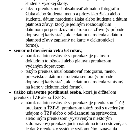
študenta vysokej školy,
takýto preukaz musí obsahovať aktuálnu fotografiu
žiaka alebo študenta, meno a priezvisko žiaka alebo
študenta, dátum narodenia žiaka alebo študenta a dátum
platnosti zľavy, ktorý je jediným rozhodujúcim
dátumom pri posudzovaní nároku na zľavu (v prípade
dopravnej karty stačí, ak je dátum narodenia a dátum
platnosti zľavy zapísaný na karte v elektronickej
forme),
senior od dovŕšenia veku 63 rokov,
nárok na toto cestovné sa preukazuje platným
dokladom totožnosti alebo platným preukazom
vydaným dopravcom,
takýto preukaz musí obsahovať fotografiu, meno,
priezvisko a dátum narodenia seniora (v prípade
dopravnej karty stačí, ak je dátum narodenia zapísaný
na karte v elektronickej forme),
ťažko zdravotne postihnutá osoba
, ktorá je držiteľom
preukazu ŤZP alebo ŤZP-S,
nárok na toto cestovné sa preukazuje preukazom ŤZP,
preukazom ŤZP-S, preukazom totožnosti s uvedeným
údajom o ŤZP alebo o odkázanosti na sprievodcu,
alebo iným preukazom (vystaveným niektorým
z dopravcov) preukazujúcim nárok na toto cestovné, ak
je daný preukaz v systéme vzájomného uznávania