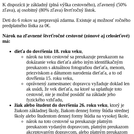
K dispozícii je základný (plná výška cestovného), zľavnený (50%
zľava), aj osobitný (80% zľava) štvrťročný lístok.
Deti do 6 rokov sa prepravujú zdarma. Existuje aj možnosť ročného
predplatného lístka za 0€.
Nárok na zľavnené štvrťročné cestovné (zónové aj celosieťové)
má:
dieťa do dovŕšenia 18. roku veku
,
nárok na toto cestovné sa preukazuje preukazom na
dokázanie veku dieťaťa alebo iným identifikačným
preukazom s aktuálnou fotografiou dieťaťa, menom,
priezviskom a dátumom narodenia dieťaťa, a to od
dovŕšenia 15. roku veku,
oprávnený zamestnanec dopravcu vyžaduje doklad len
ak usúdi, že vek dieťaťa, na ktoré sa uplatňuje toto
cestovné, nie je možné posúdiť na základe jeho
fyzického vzhľadu,
žiak alebo študent do dovŕšenia 26. roku veku
, ktorý je
žiakom základnej školy, žiakom dennej formy štúdia strednej
školy alebo študentom dennej formy štúdia na vysokej škole,
nárok na toto cestovné sa preukazuje platným
preukazom vydaným dopravcom, platným preukazom
akceptovaným dopravcom, alebo platným preukazom