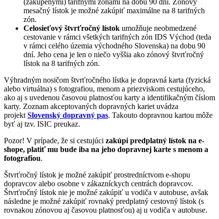
(zakúpenými) tarifnými zónami na dobu 90 dní. Zónový
mesačný lístok je možné zakúpiť maximálne na 8 tarifných
zón.
Celosieťový štvrťročný lístok
umožňuje neobmedzené
cestovanie v rámci všetkých tarifných zón IDS Východ (teda
v rámci celého územia východného Slovenska) na dobu 90
dní. Jeho cena je len o niečo vyššia ako zónový štvrťročný
lístok na 8 tarifných zón.
Výhradným nosičom štvrťročného lístka je dopravná karta (fyzická
alebo virtuálna) s fotografiou, menom a priezviskom cestujúceho,
ako aj s uvedenou časovou platnosťou karty a identifikačným číslom
karty. Zoznam akceptovaných dopravných kariet uvádza
projekt
Slovenský dopravný pas
. Takouto dopravnou kartou môže
byť aj tzv. ISIC preukaz.
Pozor! V prípade, že si cestujúci
zakúpi predplatný lístok na e-
shope, platiť mu bude iba na jeho dopravnej karte s menom a
fotografiou
.
Štvrťročný lístok je možné zakúpiť prostredníctvom e-shopu
dopravcov alebo osobne v zákazníckych centrách dopravcov.
Štvrťročný lístok nie je možné zakúpiť u vodiča v autobuse, avšak
následne je možné zakúpiť rovnaký predplatný cestovný lístok (s
rovnakou zónovou aj časovou platnosťou) aj u vodiča v autobuse.