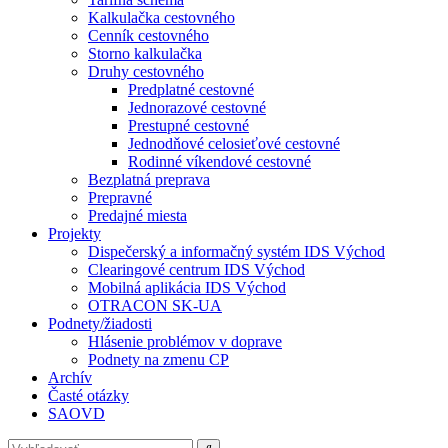
Kalkulačka cestovného
Cenník cestovného
Storno kalkulačka
Druhy cestovného
Predplatné cestovné
Jednorazové cestovné
Prestupné cestovné
Jednodňové celosieťové cestovné
Rodinné víkendové cestovné
Bezplatná preprava
Prepravné
Predajné miesta
Projekty
Dispečerský a informačný systém IDS Východ
Clearingové centrum IDS Východ
Mobilná aplikácia IDS Východ
OTRACON SK-UA
Podnety/žiadosti
Hlásenie problémov v doprave
Podnety na zmenu CP
Archív
Časté otázky
SAOVD