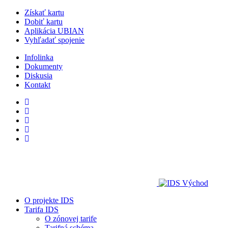
Získať kartu
Dobiť kartu
Aplikácia UBIAN
Vyhľadať spojenie
Infolinka
Dokumenty
Diskusia
Kontakt
O projekte IDS
Tarifa IDS
O zónovej tarife
Tarifná schéma