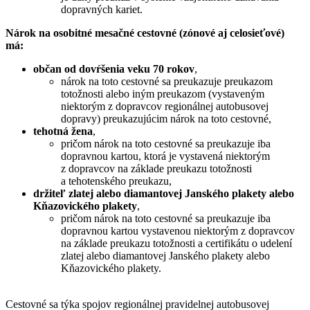
dopravných kariet.
Nárok na osobitné mesačné cestovné (zónové aj celosieťové)
má:
občan od dovŕšenia veku 70 rokov
,
nárok na toto cestovné sa preukazuje preukazom
totožnosti alebo iným preukazom (vystaveným
niektorým z dopravcov regionálnej autobusovej
dopravy) preukazujúcim nárok na toto cestovné,
tehotná žena
,
pričom nárok na toto cestovné sa preukazuje iba
dopravnou kartou, ktorá je vystavená niektorým
z dopravcov na základe preukazu totožnosti
a tehotenského preukazu,
držiteľ zlatej alebo diamantovej Janského plakety alebo
Kňazovického plakety
,
pričom nárok na toto cestovné sa preukazuje iba
dopravnou kartou vystavenou niektorým z dopravcov
na základe preukazu totožnosti a certifikátu o udelení
zlatej alebo diamantovej Janského plakety alebo
Kňazovického plakety.
Cestovné sa týka spojov regionálnej pravidelnej autobusovej