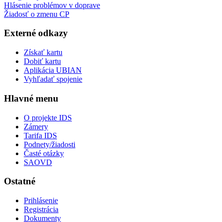
Hlásenie problémov v doprave
Žiadosť o zmenu CP
Externé odkazy
Získať kartu
Dobiť kartu
Aplikácia UBIAN
Vyhľadať spojenie
Hlavné menu
O projekte IDS
Zámery
Tarifa IDS
Podnety/žiadosti
Časté otázky
SAOVD
Ostatné
Prihlásenie
Registrácia
Dokumenty