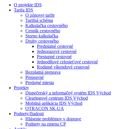
O projekte IDS
Tarifa IDS
O zónovej tarife
Tarifná schéma
Kalkulačka cestovného
Cenník cestovného
Storno kalkulačka
Druhy cestovného
Predplatné cestovné
Jednorazové cestovné
Prestupné cestovné
Jednodňové celosieťové cestovné
Rodinné víkendové cestovné
Bezplatná preprava
Prepravné
Predajné miesta
Projekty
Dispečerský a informačný systém IDS Východ
Clearingové centrum IDS Východ
Mobilná aplikácia IDS Východ
OTRACON SK-UA
Podnety/žiadosti
Hlásenie problémov v doprave
Podnety na zmenu CP