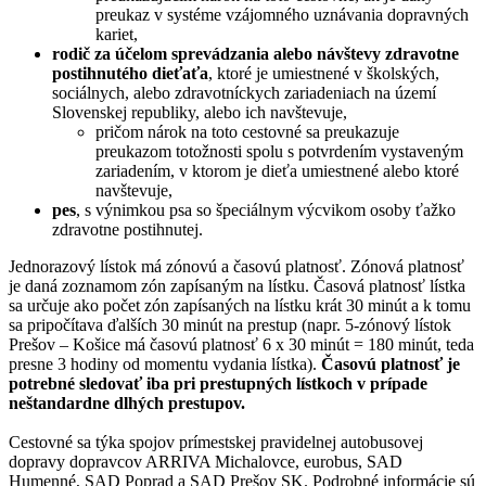
preukaz v systéme vzájomného uznávania dopravných
kariet,
rodič za účelom sprevádzania alebo návštevy zdravotne
postihnutého dieťaťa
, ktoré je umiestnené v školských,
sociálnych, alebo zdravotníckych zariadeniach na území
Slovenskej republiky, alebo ich navštevuje,
pričom nárok na toto cestovné sa preukazuje
preukazom totožnosti spolu s potvrdením vystaveným
zariadením, v ktorom je dieťa umiestnené alebo ktoré
navštevuje,
pes
, s výnimkou psa so špeciálnym výcvikom osoby ťažko
zdravotne postihnutej.
Jednorazový lístok má zónovú a časovú platnosť. Zónová platnosť
je daná zoznamom zón zapísaným na lístku. Časová platnosť lístka
sa určuje ako počet zón zapísaných na lístku krát 30 minút a k tomu
sa pripočítava ďalších 30 minút na prestup (napr. 5-zónový lístok
Prešov – Košice má časovú platnosť 6 x 30 minút = 180 minút, teda
presne 3 hodiny od momentu vydania lístka).
Časovú platnosť je
potrebné sledovať iba pri prestupných lístkoch v prípade
neštandardne dlhých prestupov.
Cestovné sa týka spojov prímestskej pravidelnej autobusovej
dopravy dopravcov ARRIVA Michalovce, eurobus, SAD
Humenné, SAD Poprad a SAD Prešov SK. Podrobné informácie sú