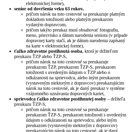
elektronickej forme),
senior od dovŕšenia veku 63 rokov,
pričom nárok na toto cestovné sa preukazuje platným
dokladom totožnosti alebo platným preukazom
vydaným dopravcom,
pričom takýto preukaz musí obsahovať fotografiu,
meno, priezvisko a dátum narodenia seniora (v prípade
dopravnej karty stačí, ak je dátum narodenia zapísaný
na karte v elektronickej forme),
ťažko zdravotne postihnutá osoba
, ktorá je držiteľom
preukazu ŤZP alebo ŤZP-S,
pričom nárok na toto cestovné sa preukazuje
preukazom ŤZP, preukazom ŤZP-S, preukazom
totožnosti s uvedeným údajom o ŤZP alebo o
odkázanosti na sprievodcu, alebo iným preukazom
(vystaveným niektorým z dopravcov) preukazujúcim
nárok na toto cestovné, ak je daný preukaz v systéme
vzájomného uznávania dopravných kariet,
sprievodca ťažko zdravotne postihnutej osoby
– držiteľa
preukazu ŤZP-S,
pričom nárok na toto cestovné sa preukazuje
preukazom ŤZP-S, preukazom totožnosti s uvedeným
údajom o odkázanosti na sprievodcu, alebo iným
preukazom (vystaveným niektorým z dopravcov)
preukazujúcim nárok na toto cestovné, ak je daný