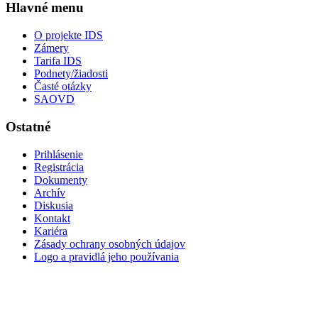
Hlavné menu
O projekte IDS
Zámery
Tarifa IDS
Podnety/žiadosti
Časté otázky
SAOVD
Ostatné
Prihlásenie
Registrácia
Dokumenty
Archív
Diskusia
Kontakt
Kariéra
Zásady ochrany osobných údajov
Logo a pravidlá jeho používania