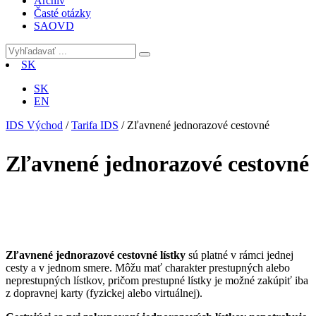
Archív
Časté otázky
SAOVD
SK
SK
EN
IDS Východ
/
Tarifa IDS
/
Zľavnené jednorazové cestovné
Zľavnené jednorazové cestovné
Zľavnené jednorazové cestovné lístky
sú platné v rámci jednej
cesty a v jednom smere. Môžu mať charakter prestupných alebo
neprestupných lístkov, pričom prestupné lístky je možné zakúpiť iba
z dopravnej karty (fyzickej alebo virtuálnej).