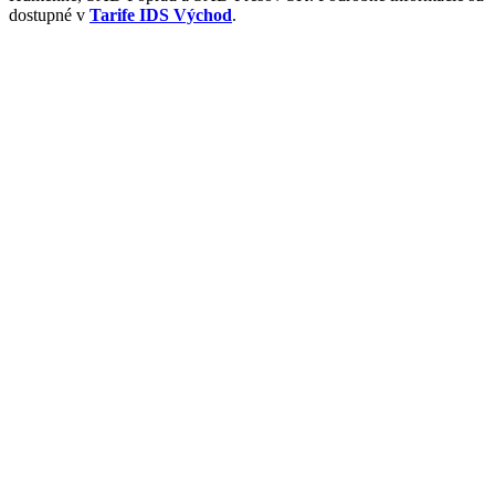
dostupné v
Tarife IDS Východ
.