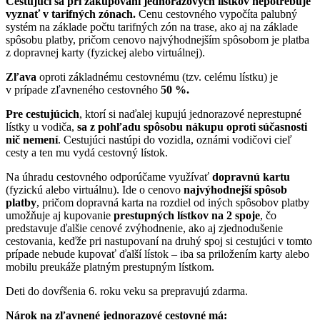
Cestujúci sa pri zakupovaní jednorazových lístkov nepotrebuje
vyznať v tarifných zónach.
Cenu cestovného vypočíta palubný
systém na základe počtu tarifných zón na trase, ako aj na základe
spôsobu platby, pričom cenovo najvýhodnejším spôsobom je platba
z dopravnej karty (fyzickej alebo virtuálnej).
Zľava
oproti základnému cestovnému (tzv. celému lístku) je
v prípade zľavneného cestovného
50 %.
Pre cestujúcich
, ktorí si naďalej kupujú jednorazové neprestupné
lístky u vodiča,
sa z pohľadu spôsobu nákupu oproti súčasnosti
nič nemení
. Cestujúci nastúpi do vozidla, oznámi vodičovi cieľ
cesty a ten mu vydá cestovný lístok.
Na úhradu cestovného odporúčame využívať
dopravnú kartu
(fyzickú alebo virtuálnu). Ide o cenovo
najvýhodnejší spôsob
platby
, pričom dopravná karta na rozdiel od iných spôsobov platby
umožňuje aj kupovanie
prestupných lístkov na 2 spoje
, čo
predstavuje ďalšie cenové zvýhodnenie, ako aj zjednodušenie
cestovania, keďže pri nastupovaní na druhý spoj si cestujúci v tomto
prípade nebude kupovať ďalší lístok – iba sa priložením karty alebo
mobilu preukáže platným prestupným lístkom.
Deti do dovŕšenia 6. roku veku sa prepravujú zdarma.
Nárok na zľavnené jednorazové cestovné má: