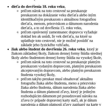
dieťa do dovŕšenia 18. roku veku
,
pričom nárok na toto cestovné sa preukazuje
preukazom na dokázanie veku dieťaťa alebo iným
identifikačným preukazom s aktuálnou fotografiou
dieťaťa, menom, priezviskom a dátumom narodenia
dieťaťa, a to od dovŕšenia 15. roku veku,
pričom oprávnený zamestnanec dopravcu vyžaduje
doklad len ak usúdi, že vek dieťaťa, na ktoré sa
uplatňuje toto cestovné, nie je možné posúdiť na
základe jeho fyzického vzhľadu,
žiak alebo študent do dovŕšenia 26. roku veku
, ktorý je
žiakom základnej školy, žiakom dennej formy štúdia strednej
školy alebo študentom dennej formy štúdia na vysokej škole,
pričom nárok na toto cestovné sa preukazuje platným
preukazom vydaným dopravcom, platným preukazom
akceptovaným dopravcom, alebo platným preukazom
študenta vysokej školy,
pričom takýto preukaz musí obsahovať aktuálnu
fotografiu žiaka alebo študenta, meno a priezvisko
žiaka alebo študenta, dátum narodenia žiaka alebo
študenta a dátum platnosti zľavy, ktorý je jediným
rozhodujúcim dátumom pri posudzovaní nároku na
zľavu (v prípade dopravnej karty stačí, ak je dátum
narodenia a dátum platnosti zľavy zapísaný na karte v