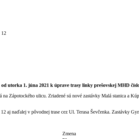
o 12
 od utorka 1. júna 2021 k úprave trasy linky prešovskej MHD číslo
unutá na Zápotockého ulicu. Zriadené sú nové zastávky Malá stanica 
a 12 aj naďalej v pôvodnej trase cez Ul. Terasa Ševčenka. Zastávky 
Zmena