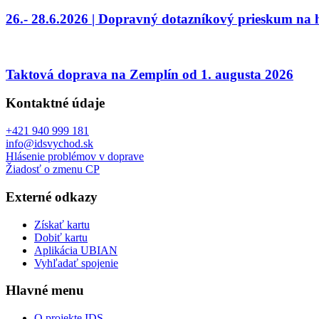
26.- 28.6.2026 | Dopravný dotazníkový prieskum na
Taktová doprava na Zemplín od 1. augusta 2026
Kontaktné údaje
+421 940 999 181
info@idsvychod.sk
Hlásenie problémov v doprave
Žiadosť o zmenu CP
Externé odkazy
Získať kartu
Dobiť kartu
Aplikácia UBIAN
Vyhľadať spojenie
Hlavné menu
O projekte IDS