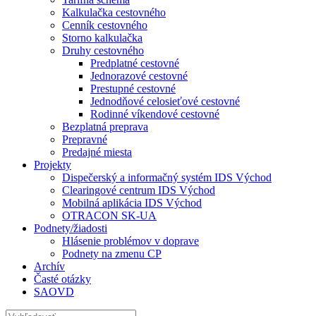
Kalkulačka cestovného
Cenník cestovného
Storno kalkulačka
Druhy cestovného
Predplatné cestovné
Jednorazové cestovné
Prestupné cestovné
Jednodňové celosieťové cestovné
Rodinné víkendové cestovné
Bezplatná preprava
Prepravné
Predajné miesta
Projekty
Dispečerský a informačný systém IDS Východ
Clearingové centrum IDS Východ
Mobilná aplikácia IDS Východ
OTRACON SK-UA
Podnety/žiadosti
Hlásenie problémov v doprave
Podnety na zmenu CP
Archív
Časté otázky
SAOVD