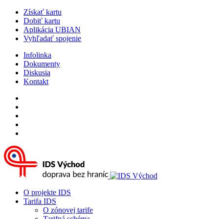
Získať kartu
Dobiť kartu
Aplikácia UBIAN
Vyhľadať spojenie
Infolinka
Dokumenty
Diskusia
Kontakt
O projekte IDS
Tarifa IDS
O zónovej tarife
Tarifná schéma