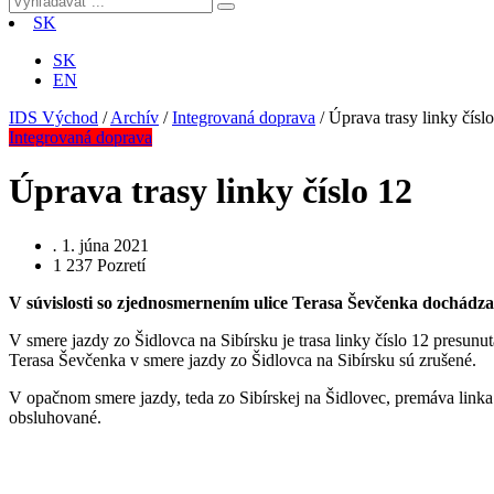
SK
SK
EN
IDS Východ
/
Archív
/
Integrovaná doprava
/
Úprava trasy linky čísl
Integrovaná doprava
Úprava trasy linky číslo 12
.
1. júna 2021
1 237
Pozretí
V súvislosti so zjednosmernením ulice Terasa Ševčenka dochádza
V smere jazdy zo Šidlovca na Sibírsku je trasa linky číslo 12 pres
Terasa Ševčenka v smere jazdy zo Šidlovca na Sibírsku sú zrušené.
V opačnom smere jazdy, teda zo Sibírskej na Šidlovec, premáva link
obsluhované.