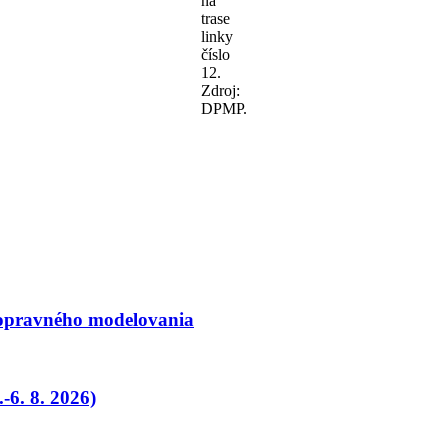
na
trase
linky
číslo
12.
Zdroj:
DPMP.
dopravného modelovania
-6. 8. 2026)