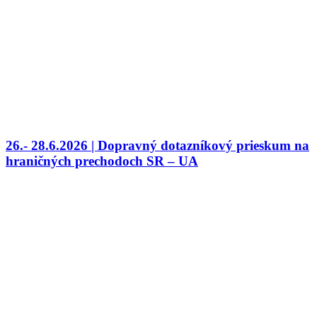
26.- 28.6.2026 | Dopravný dotazníkový prieskum na
hraničných prechodoch SR – UA