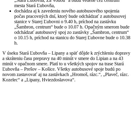
„Stará Ľubovňa, Za Vodou“ a budú vedené cez centrum
mesta Stará Ľubovňa,
dochádza aj k zavedeniu nového autobusového spojenia
počas pracovných dní, ktorý bude odchádzať z autobusovej
stanice v Starej Ľubovni o 9.40 h, príchod na zastávku
„Šambron, centrum“ bude o 10.07 h. Opačným smerom bude
odchádzať autobusový spoj zo zastávky „Šambron, centrum“
o 10.15 h, príchod na stanicu do Starej Ľubovne bude o 10.38
h.
V úseku Stará Ľubovňa – Lipany a späť dôjde k zrýchleniu dopravy
a skráteniu času prepravy na 40 minút v smere do Lipian a na 43
minút v opačnom smere. Platí to u všetkých spojov na trase Stará
Ľubovňa – Prešov – Košice. Všetky autobusové spoje budú po
novom zastavovať aj na zastávkach „Hromoš, rázc.“, „Plaveč, rázc.
Kozelec“ a „Lipany, Hviezdoslavova“.