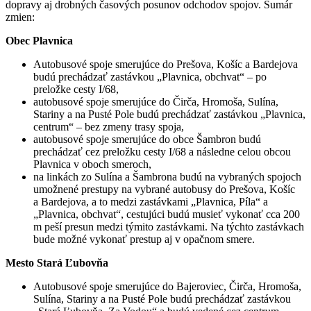
dopravy aj drobných časových posunov odchodov spojov. Sumár
zmien:
Obec Plavnica
Autobusové spoje smerujúce do Prešova, Košíc a Bardejova
budú prechádzať zastávkou „Plavnica, obchvat“ – po
preložke cesty I/68,
autobusové spoje smerujúce do Čirča, Hromoša, Sulína,
Stariny a na Pusté Pole budú prechádzať zastávkou „Plavnica,
centrum“ – bez zmeny trasy spoja,
autobusové spoje smerujúce do obce Šambron budú
prechádzať cez preložku cesty I/68 a následne celou obcou
Plavnica v oboch smeroch,
na linkách zo Sulína a Šambrona budú na vybraných spojoch
umožnené prestupy na vybrané autobusy do Prešova, Košíc
a Bardejova, a to medzi zastávkami „Plavnica, Píla“ a
„Plavnica, obchvat“, cestujúci budú musieť vykonať cca 200
m peší presun medzi týmito zastávkami. Na týchto zastávkach
bude možné vykonať prestup aj v opačnom smere.
Mesto Stará Ľubovňa
Autobusové spoje smerujúce do Bajeroviec, Čirča, Hromoša,
Sulína, Stariny a na Pusté Pole budú prechádzať zastávkou