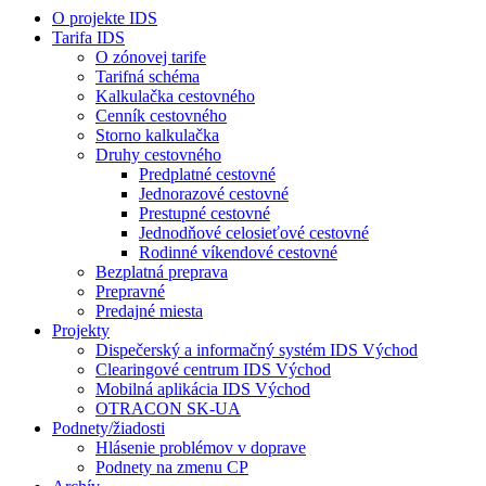
O projekte IDS
Tarifa IDS
O zónovej tarife
Tarifná schéma
Kalkulačka cestovného
Cenník cestovného
Storno kalkulačka
Druhy cestovného
Predplatné cestovné
Jednorazové cestovné
Prestupné cestovné
Jednodňové celosieťové cestovné
Rodinné víkendové cestovné
Bezplatná preprava
Prepravné
Predajné miesta
Projekty
Dispečerský a informačný systém IDS Východ
Clearingové centrum IDS Východ
Mobilná aplikácia IDS Východ
OTRACON SK-UA
Podnety/žiadosti
Hlásenie problémov v doprave
Podnety na zmenu CP