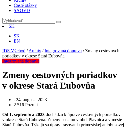
Archív
Časté otázky
SAOVD
SK
SK
EN
IDS Východ
/
Archív
/
Integrovaná doprava
/
Zmeny cestovných
poriadkov v okrese Stará Ľubovňa
Integrovaná doprava
Zmeny cestovných poriadkov
v okrese Stará Ľubovňa
.
24. augusta 2023
2 516
Pozretí
Od 1. septembra 2023
dochádza k úprave cestovných poriadkov
v okrese Stará Ľubovňa. Zmeny nastanú v obci Plavnica a v meste
Stará Ľubovňa. Týkajú sa úprav trasovania prímestskej autobusovej