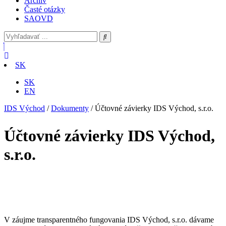
Archív
Časté otázky
SAOVD
SK
SK
EN
IDS Východ
/
Dokumenty
/
Účtovné závierky IDS Východ, s.r.o.
Účtovné závierky IDS Východ,
s.r.o.
V záujme transparentného fungovania IDS Východ, s.r.o. dávame