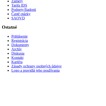
Zámery
Tarifa IDS
Podnety/žiadosti
Časté otázky
SAOVD
Ostatné
Prihlásenie
Registrácia
Dokumenty
Archív
Diskusia
Kontakt
Kariéra
Zásady ochrany osobných údajov
Logo a pravidlá jeho používania