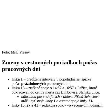
Foto: MsÚ Prešov.
Zmeny v cestovných poriadkoch počas
pracovných dní
linka 1
– predĺžené intervaly v popoludňajšej špičke
počas
prázdninových
pracovných dní;
linka 13
– zrušené spoje o 14:57 a 16:57 z Pažice, ktoré
pokračovali do centra mesta cez Limbovú a Slanskú ulicu;
náhradou pre cestujúcich z oblasti Nižná Šebastová
môžu byť spoje linky
1
a ostatné spoje linky
13.
linky 15, 27 a 41
– redukcia spojov vo večerných hodinách;