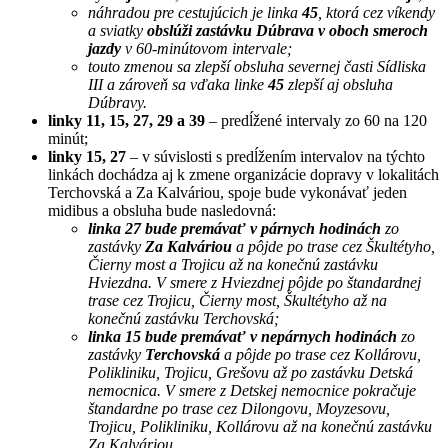
náhradou pre cestujúcich je linka
45
,
ktorá cez víkendy
a sviatky
obslúži zastávku Dúbrava v oboch smeroch
jazdy
v 60-minútovom intervale;
touto zmenou sa zlepší obsluha severnej časti Sídliska
III a zároveň sa vďaka linke
45
zlepší aj obsluha
Dúbravy.
linky 11, 15, 27, 29 a 39
– predĺžené intervaly zo 60 na 120
minút;
linky 15, 27
– v súvislosti s predĺžením intervalov na týchto
linkách dochádza aj k zmene organizácie dopravy v lokalitách
Terchovská a Za Kalváriou, spoje bude vykonávať jeden
midibus a obsluha bude nasledovná:
linka
27
bude premávať v párnych hodinách
zo
zastávky
Za Kalváriou
a pôjde po trase cez Škultétyho,
Čierny most a Trojicu až na konečnú zastávku
Hviezdna. V smere z Hviezdnej pôjde po štandardnej
trase cez Trojicu, Čierny most, Škultétyho až na
konečnú zastávku Terchovská;
linka
15
bude premávať v nepárnych hodinách
zo
zastávky
Terchovská
a pôjde po trase cez Kollárovu,
Polikliniku, Trojicu, Grešovu až po zastávku Detská
nemocnica. V smere z Detskej nemocnice pokračuje
štandardne po trase cez Dilongovu, Moyzesovu,
Trojicu, Polikliniku, Kollárovu až na konečnú zastávku
Za Kalváriou.