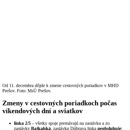
Od 11. decembra dôjde k zmene cestovných poriadkov v MHD
Prešov. Foto: MsÚ Prešov.
Zmeny v cestovných poriadkoch počas
víkendových dní a sviatkov
linka
2/5
– všetky spoje premávajú na zastávku a zo
zastávky
Bajkalská
, zastávku Dúbrava linka
neobsluhuje
;