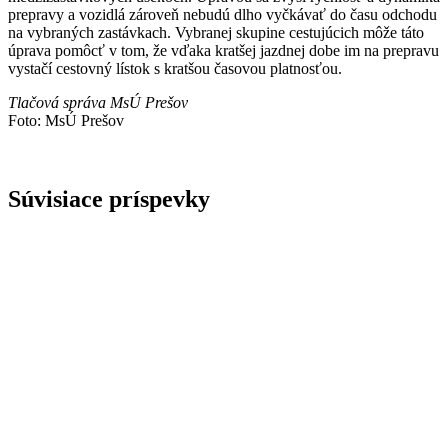
prepravy a vozidlá zároveň nebudú dlho vyčkávať do času odchodu
na vybraných zastávkach. Vybranej skupine cestujúcich môže táto
úprava pomôcť v tom, že vďaka kratšej jazdnej dobe im na prepravu
vystačí cestovný lístok s kratšou časovou platnosťou.
Tlačová správa MsÚ Prešov
Foto: MsÚ Prešov
Súvisiace príspevky