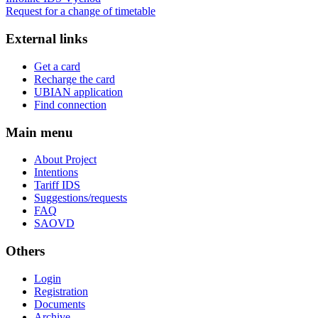
Request for a change of timetable
External links
Get a card
Recharge the card
UBIAN application
Find connection
Main menu
About Project
Intentions
Tariff IDS
Suggestions/requests
FAQ
SAOVD
Others
Login
Registration
Documents
Archive