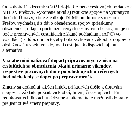
Od soboty 11. decembra 2021 dôjde k zmene cestovných poriadkov
MHD v Prešove. Vykonané budú aj redukcie spojov na vybraných
linkách. Úpravy, ktoré zrealizuje DPMP po dohode s mestom
Prešov, vychádzajú z dát o obsadenosti spojov (prieskumy
obsadenosti, údaje o počte označených cestovných lístkov, údaje o
počte prepravených cestujúcich získané počítadlami (APC) vo
vozidlách) s dôrazom na to, aby bola zachovaná základná dopravná
obslužnosť, respektíve, aby mali cestujúci k dispozícii aj inú
alternatívu.
V snahe minimalizovať dopad pripravovaných zmien na
cestujúcich sa obmedzenia týkajú primárne víkendov,
respektíve pracovných dní v popoludňajších a večerných
hodinách, kedy je dopyt po preprave menší.
Zmeny sa dotknú aj takých liniek, pri ktorých došlo k úpravám
spojov na základe požiadaviek obcí, firiem, či cestujúcich. Pri
redukovaných linkách uvádzame aj alternatívne možnosti dopravy
pre jednotlivé smery prepravy.