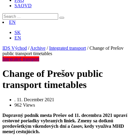
FAQ
SAOVD
EN
SK
EN
IDS Východ
/
Archive
/
Integrated transport
/
Change of Prešov
public transport timetables
Integrated transport
Change of Prešov public
transport timetables
.
11. December 2021
962
Views
Dopravný podnik mesta Prešov od 11. decembra 2021 upraví
cestovné poriadky vybraných liniek. Zmeny sa dotknú
predovšetkým víkendových dní a časov, kedy využíva MHD
menej cestujúcich.