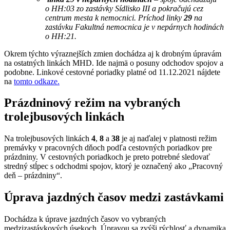
o HH:03 zo zastávky Sídlisko III a pokračujú cez
centrum mesta k nemocnici. Príchod linky
29
na
zastávku Fakultná nemocnica je v nepárnych hodinách
o HH:21.
Okrem týchto výraznejších zmien dochádza aj k drobným úpravám
na ostatných linkách MHD. Ide najmä o posuny odchodov spojov a
podobne. Linkové cestovné poriadky platné od 11.12.2021 nájdete
na
tomto odkaze.
Prázdninový režim na vybraných
trolejbusových linkách
Na trolejbusových linkách
4
,
8
a
38
je aj naďalej v platnosti režim
premávky v pracovných dňoch podľa cestovných poriadkov pre
prázdniny. V cestovných poriadkoch je preto potrebné sledovať
stredný stĺpec s odchodmi spojov, ktorý je označený ako „Pracovný
deň – prázdniny“.
Úprava jazdných časov medzi zastávkami
Dochádza k úprave jazdných časov vo vybraných
medzizastávkových úsekoch. Úpravou sa zvýši rýchlosť a dynamika