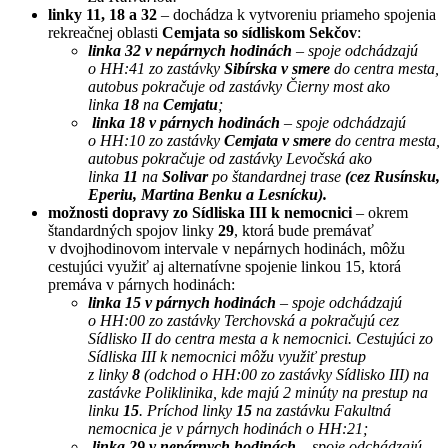
linky 11, 18 a
32
– dochádza k vytvoreniu priameho spojenia
rekreačnej oblasti
Cemjata so sídliskom Sekčov
:
linka
32
v nepárnych hodinách
– spoje odchádzajú
o HH:41 zo zastávky
Sibírska v smere
do centra mesta,
autobus pokračuje od zastávky Čierny most ako
linka
18
na
Cemjatu
;
linka
18
v párnych hodinách
– spoje odchádzajú
o HH:10 zo zastávky
Cemjata v smere
do centra mesta,
autobus pokračuje od zastávky Levočská ako
linka
11
na
Solivar
po štandardnej trase
(cez Rusínsku,
Eperiu, Martina Benku a Lesnícku).
možnosti dopravy zo Sídliska III k nemocnici
– okrem
štandardných spojov linky
29
, ktorá bude premávať
v dvojhodinovom intervale v nepárnych hodinách, môžu
cestujúci využiť aj alternatívne spojenie linkou 15, ktorá
premáva v párnych hodinách:
linka
15
v párnych hodinách
– spoje odchádzajú
o HH:00 zo zastávky Terchovská a pokračujú cez
Sídlisko II do centra mesta a k nemocnici. Cestujúci zo
Sídliska III k nemocnici môžu využiť prestup
z linky
8
(odchod o HH:00 zo zastávky Sídlisko III) na
zastávke Poliklinika, kde majú 2 minúty na prestup na
linku
15
.
Príchod linky
15
na zastávku Fakultná
nemocnica je v párnych hodinách o HH:21;
linka
29
v nepárnych hodinách
– spoje odchádzajú