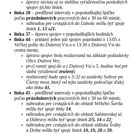
úpravy súvisia aj so slabšou vyťaženosťou posledných
spojov týchto liniek.
linka 28
– predĺžené intervaly v popoludňajšej špičke
počas
prázdninových
pracovných dní z 30 na 60 minút;
náhradou pre cestujúcich do Ľubotíc môžu byť spoje
liniek
1, 13
a
21.
linka 37
– úprava spojov v popoludňajších hodinách
linka 44
– pridaný jeden pár spojov popoludní o 13:05 z
Veľkej pošty do Dulovej Vsi a o 13:30 z Dulovej Vsi do
centra mesta;
úprava spojov bola realizovaná na základe požiadavky
Obce Dulova Ves;
prvý ranný spoj do a z Dulovej Vsi o 5. hodine bol pre
slabú vyťaženosť
zrušený;
realizovaný bude spoj o 5:32 zo zastávky Solivar po
Čierny most, ktorý od tejto zastávky pokračuje ďalej
ako linka
41.
linka 45
– predĺžené intervaly v popoludňajšej špičke
počas
prázdninových
pracovných dní z 30 na 60 minút;
náhradou pre cestujúcich do oblasti Veľkého Šariša
môžu byť spoje linky
14
,
náhradou pre cestujúcich do oblasti Sabinovskej ul.
a Dúbravy môžu byť spoje liniek
2/5, 14
a
22
;
náhradou pre cestujúcich do oblasti sídliska Šváby
a Delne môžu byť spoje liniek
10, 19, 28
a
39.