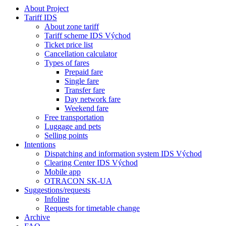
About Project
Tariff IDS
About zone tariff
Tariff scheme IDS Východ
Ticket price list
Cancellation calculator
Types of fares
Prepaid fare
Single fare
Transfer fare
Day network fare
Weekend fare
Free transportation
Luggage and pets
Selling points
Intentions
Dispatching and information system IDS Východ
Clearing Center IDS Východ
Mobile app
OTRACON SK-UA
Suggestions/requests
Infoline
Requests for timetable change
Archive