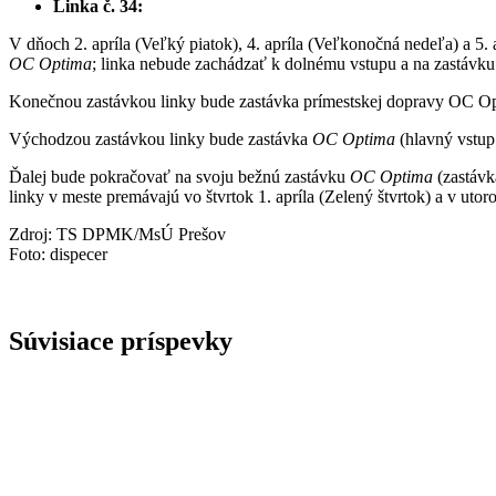
Linka č. 34:
V dňoch 2. apríla (Veľký piatok), 4. apríla (Veľkonočná nedeľa) a 5.
OC Optima
; linka nebude zachádzať k dolnému vstupu a na zastávk
Konečnou zastávkou linky bude zastávka prímestskej dopravy OC O
Východzou zastávkou linky bude zastávka
OC Optima
(hlavný vstup
Ďalej bude pokračovať na svoju bežnú zastávku
OC Optima
(zastávk
linky v meste premávajú vo štvrtok 1. apríla (Zelený štvrtok) a v ut
Zdroj: TS DPMK/MsÚ Prešov
Foto: dispecer
Súvisiace príspevky