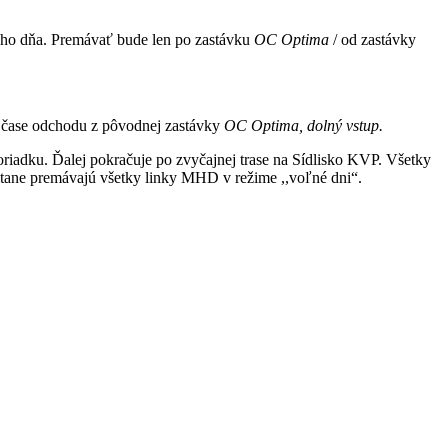
lého dňa. Premávať bude len po zastávku
OC Optima
/ od zastávky
 v čase odchodu z pôvodnej zastávky
OC Optima, dolný vstup.
riadku. Ďalej pokračuje po zvyčajnej trase na Sídlisko KVP. Všetky
vrátane premávajú všetky linky MHD v režime ,,voľné dni“.