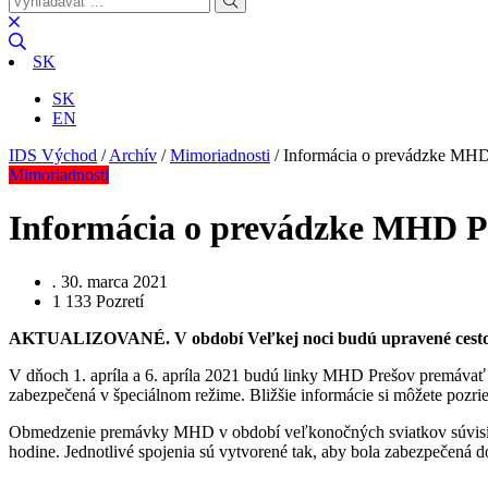
SK
SK
EN
IDS Východ
/
Archív
/
Mimoriadnosti
/
Informácia o prevádzke MHD 
Mimoriadnosti
Informácia o prevádzke MHD Pr
.
30. marca 2021
1 133
Pozretí
AKTUALIZOVANÉ.
V období Veľkej noci budú upravené cesto
V dňoch 1. apríla a 6. apríla 2021 budú linky MHD Prešov premávať 
zabezpečená v špeciálnom režime. Bližšie informácie si môžete pozrie
Obmedzenie premávky MHD v období veľkonočných sviatkov súvisí s a
hodine. Jednotlivé spojenia sú vytvorené tak, aby bola zabezpečená 