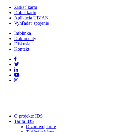
Získať kartu
Dobiť kartu
Aplikácia UBIAN
Vyhľadať spojenie
Infolinka
Dokumenty
Diskusia
Kontakt
O projekte IDS
Tarifa IDS
O zónovej tarife
Tarifná schéma