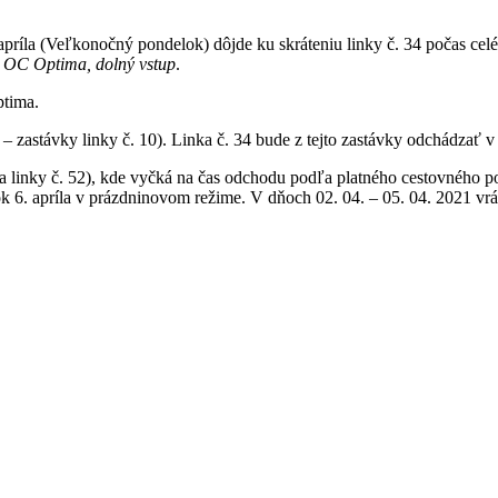
 apríla (Veľkonočný pondelok) dôjde ku skráteniu linky č. 34 počas ce
u
OC Optima, dolný vstup
.
ptima.
 – zastávky linky č. 10). Linka č. 34 bude z tejto zastávky odchádzať
a linky č. 52), kde vyčká na čas odchodu podľa platného cestovného po
orok 6. apríla v prázdninovom režime. V dňoch 02. 04. – 05. 04. 2021 