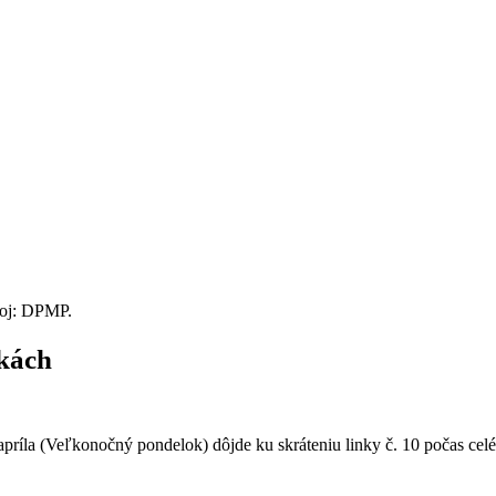
roj: DPMP.
nkách
. apríla (Veľkonočný pondelok) dôjde ku skráteniu linky č. 10 počas c