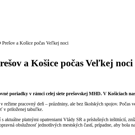
Prešov a Košice počas Veľkej noci
ešov a Košice počas Veľkej noci
vné poriadky v rámci celej siete prešovskej MHD.
V Košiciach na
v režime pracovný deň – prázdniny, ale bez školských spojov. Počas 
ť v priloženej tabuľke.
ktuálne platnými opatreniami Vlády SR a príslušných inštitúcií, zn
dopravná obslužnosť jednotlivých mestských častí, prípadne, aby bola 