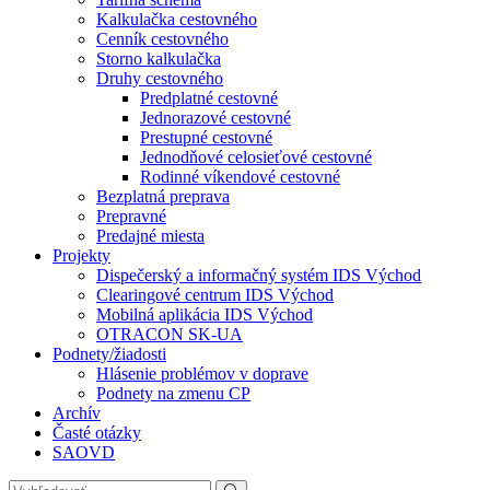
Kalkulačka cestovného
Cenník cestovného
Storno kalkulačka
Druhy cestovného
Predplatné cestovné
Jednorazové cestovné
Prestupné cestovné
Jednodňové celosieťové cestovné
Rodinné víkendové cestovné
Bezplatná preprava
Prepravné
Predajné miesta
Projekty
Dispečerský a informačný systém IDS Východ
Clearingové centrum IDS Východ
Mobilná aplikácia IDS Východ
OTRACON SK-UA
Podnety/žiadosti
Hlásenie problémov v doprave
Podnety na zmenu CP
Archív
Časté otázky
SAOVD