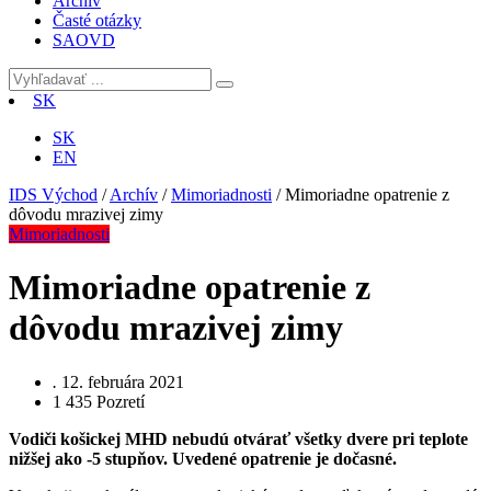
Archív
Časté otázky
SAOVD
SK
SK
EN
IDS Východ
/
Archív
/
Mimoriadnosti
/
Mimoriadne opatrenie z
dôvodu mrazivej zimy
Mimoriadnosti
Mimoriadne opatrenie z
dôvodu mrazivej zimy
.
12. februára 2021
1 435
Pozretí
Vodiči košickej MHD nebudú otvárať všetky dvere pri teplote
nižšej ako -5 stupňov.
Uvedené opatrenie je dočasné.