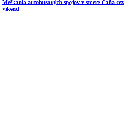
Meškania autobusových spojov v smere Čaňa cez
víkend