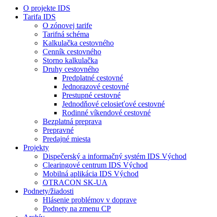
O projekte IDS
Tarifa IDS
O zónovej tarife
Tarifná schéma
Kalkulačka cestovného
Cenník cestovného
Storno kalkulačka
Druhy cestovného
Predplatné cestovné
Jednorazové cestovné
Prestupné cestovné
Jednodňové celosieťové cestovné
Rodinné víkendové cestovné
Bezplatná preprava
Prepravné
Predajné miesta
Projekty
Dispečerský a informačný systém IDS Východ
Clearingové centrum IDS Východ
Mobilná aplikácia IDS Východ
OTRACON SK-UA
Podnety/žiadosti
Hlásenie problémov v doprave
Podnety na zmenu CP