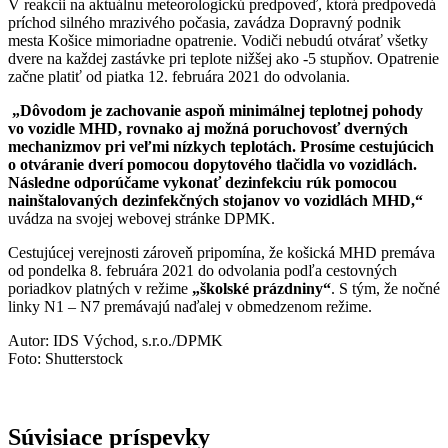
V reakcii na aktuálnu meteorologickú predpoveď, ktorá predpovedá
príchod silného mrazivého počasia, zavádza Dopravný podnik
mesta Košice mimoriadne opatrenie. Vodiči nebudú otvárať všetky
dvere na každej zastávke pri teplote nižšej ako -5 stupňov. Opatrenie
začne platiť od piatka 12. februára 2021 do odvolania.
„Dôvodom je zachovanie aspoň minimálnej teplotnej pohody
vo vozidle MHD, rovnako aj možná poruchovosť dverných
mechanizmov pri veľmi nízkych teplotách. Prosíme cestujúcich
o otváranie dverí pomocou dopytového tlačidla vo vozidlách.
Následne odporúčame vykonať dezinfekciu rúk pomocou
nainštalovaných dezinfekčných stojanov vo vozidlách MHD,“
uvádza na svojej webovej stránke DPMK.
Cestujúcej verejnosti zároveň pripomína, že košická MHD premáva
od pondelka 8. februára 2021 do odvolania podľa cestovných
poriadkov platných v režime
„školské prázdniny“
. S tým, že nočné
linky N1 – N7 premávajú naďalej v obmedzenom režime.
Autor: IDS Východ, s.r.o./DPMK
Foto: Shutterstock
Súvisiace príspevky