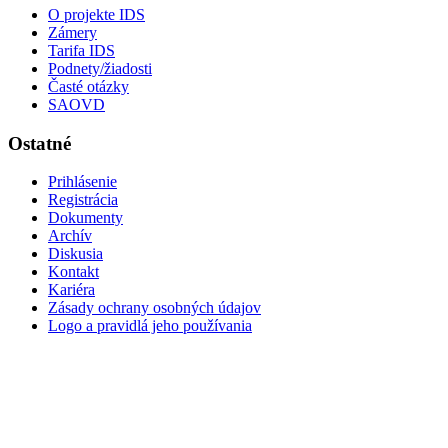
O projekte IDS
Zámery
Tarifa IDS
Podnety/žiadosti
Časté otázky
SAOVD
Ostatné
Prihlásenie
Registrácia
Dokumenty
Archív
Diskusia
Kontakt
Kariéra
Zásady ochrany osobných údajov
Logo a pravidlá jeho používania