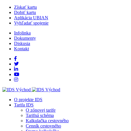
Získať kartu
Dobiť kartu
Aplikácia UBIAN
Vyhľadať spojenie
Infolinka
Dokumenty
Diskusia
Kontakt
O projekte IDS
Tarifa IDS
O zónovej tarife
Tarifná schéma
Kalkulačka cestovného
Cenník cestovného