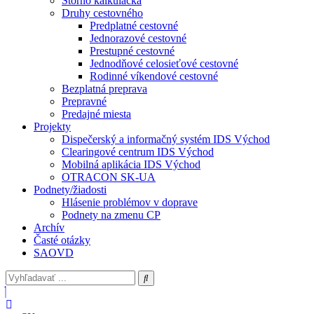
Storno kalkulačka
Druhy cestovného
Predplatné cestovné
Jednorazové cestovné
Prestupné cestovné
Jednodňové celosieťové cestovné
Rodinné víkendové cestovné
Bezplatná preprava
Prepravné
Predajné miesta
Projekty
Dispečerský a informačný systém IDS Východ
Clearingové centrum IDS Východ
Mobilná aplikácia IDS Východ
OTRACON SK-UA
Podnety/žiadosti
Hlásenie problémov v doprave
Podnety na zmenu CP
Archív
Časté otázky
SAOVD