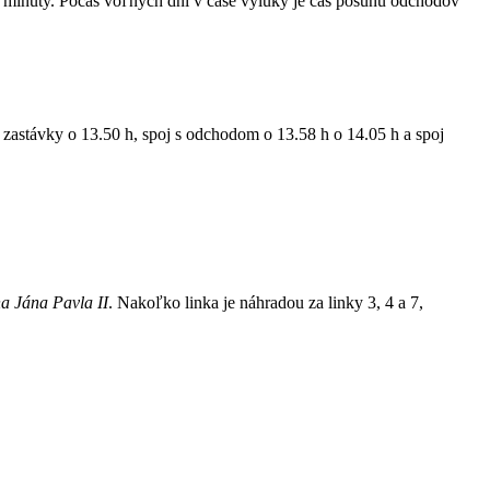
minúty. Počas voľných dní v čase výluky je čas posunu odchodov
astávky o 13.50 h, spoj s odchodom o 13.58 h o 14.05 h a spoj
a Jána Pavla II
. Nakoľko linka je náhradou za linky 3, 4 a 7,