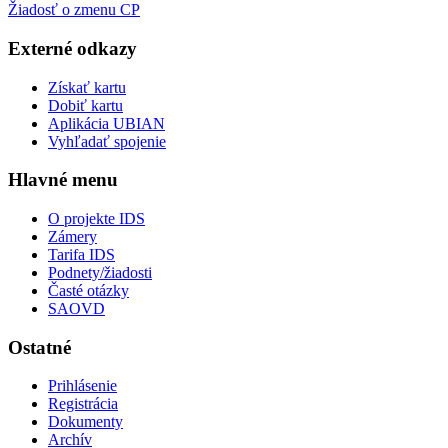
Žiadosť o zmenu CP
Externé odkazy
Získať kartu
Dobiť kartu
Aplikácia UBIAN
Vyhľadať spojenie
Hlavné menu
O projekte IDS
Zámery
Tarifa IDS
Podnety/žiadosti
Časté otázky
SAOVD
Ostatné
Prihlásenie
Registrácia
Dokumenty
Archív