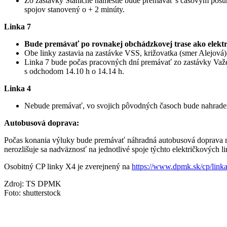
Zo zastávky Staničné námestie bude premávať s časovým posu
spojov stanovený o + 2 minúty.
Linka 7
Bude premávať po rovnakej obchádzkovej trase ako elektri
Obe linky zastavia na zastávke VSS, križovatka (smer Alejová) 
Linka 7 bude počas pracovných dní premávať zo zastávky Važe
s odchodom 14.10 h o 14.14 h.
Linka 4
Nebude premávať, vo svojich pôvodných časoch bude nahraden
Autobusová doprava:
Počas konania výluky bude premávať náhradná autobusová doprava n
nerozlišuje sa nadväznosť na jednotlivé spoje týchto električkových l
Osobitný CP linky X4 je zverejnený na
https://www.dpmk.sk/cp/link
Zdroj: TS DPMK
Foto: shutterstock