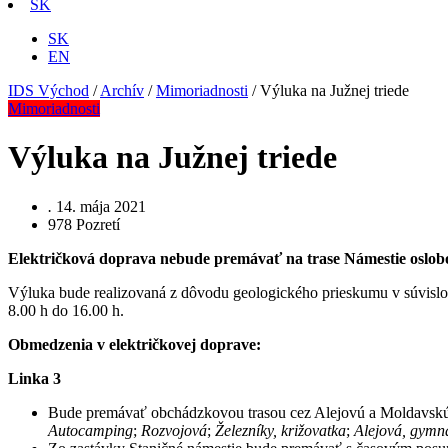
SK
SK
EN
IDS Východ
/
Archív
/
Mimoriadnosti
/
Výluka na Južnej triede
Mimoriadnosti
Výluka na Južnej triede
.
14. mája 2021
978
Pozretí
Električková doprava nebude premávať na trase Námestie oslobod
Výluka bude realizovaná z dôvodu geologického prieskumu v súvislo
8.00 h do 16.00 h.
Obmedzenia v električkovej doprave:
Linka
3
Bude premávať obchádzkovou trasou cez Alejovú a Moldavskú
Autocamping
;
Rozvojová
;
Železníky, križovatka
;
Alejová, gymn