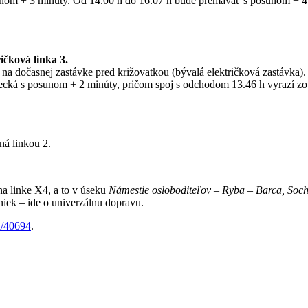
nom + 3 minúty. Od 14.00 h do 16.07 h bude premávať s posunom + 4 
čková linka 3.
na dočasnej zastávke pred križovatkou (bývalá električková zastávka).
cká s posunom + 2 minúty, pričom spoj s odchodom 13.46 h vyrazí zo z
á linkou 2.
a linke X4, a to v úseku
Námestie osloboditeľov – Ryba – Barca, Soch
iniek – ide o univerzálnu dopravu.
a/40694
.