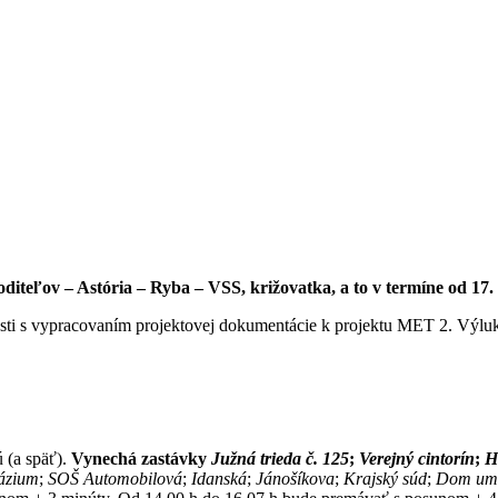
iteľov – Astória – Ryba – VSS, križovatka, a to v termíne od 17.
sti s vypracovaním projektovej dokumentácie k projektu MET 2. Výluk
 (a späť).
Vynechá zastávky
Južná trieda č. 125
;
Verejný cintorín
;
H
ázium
;
SOŠ Automobilová
;
Idanská
;
Jánošíkova
;
Krajský súd
;
Dom um