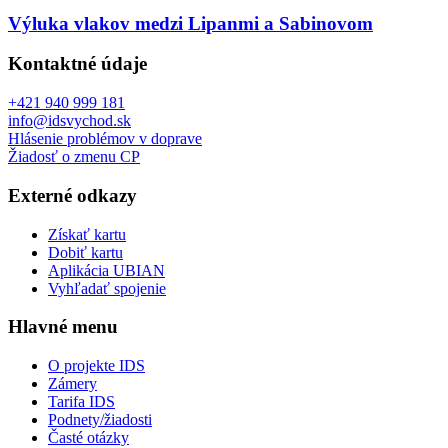
Výluka vlakov medzi Lipanmi a Sabinovom
Kontaktné údaje
+421 940 999 181
info@idsvychod.sk
Hlásenie problémov v doprave
Žiadosť o zmenu CP
Externé odkazy
Získať kartu
Dobiť kartu
Aplikácia UBIAN
Vyhľadať spojenie
Hlavné menu
O projekte IDS
Zámery
Tarifa IDS
Podnety/žiadosti
Časté otázky