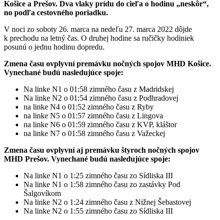
Košice a Prešov. Dva vlaky prídu do cieľa o hodinu „neskôr“,
no podľa cestovného poriadku.
V noci zo soboty 26. marca na nedeľu 27. marca 2022 dôjde
k prechodu na letný čas. O druhej hodine sa ručičky hodiniek
posunú o jednu hodinu dopredu.
Zmena času ovplyvní premávku nočných spojov MHD Košice.
Vynechané budú nasledujúce spoje:
Na linke N1 o 01:58 zimného času z Madridskej
Na linke N2 o 01:54 zimného času z Podhradovej
na linke N4 o 01:52 zimného času z Ryby
na linke N5 o 01:57 zimného času z Lingova
na linke N6 o 01:59 zimného času z KVP, kláštor
na linke N7 o 01:58 zimného času z Važeckej
Zmena času ovplyvní aj premávku štyroch nočných spojov
MHD Prešov. Vynechané budú nasledujúce spoje:
Na linke N1 o 1:25 zimného času zo Sídliska III
Na linke N1 o 1:58 zimného času zo zastávky Pod
Šalgovíkom
Na linke N2 o 1:24 zimného času z Nižnej Šebastovej
Na linke N2 o 1:55 zimného času zo Sídliska III