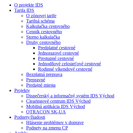
O projekte IDS
Tarifa IDS
O zónovej tarife
Tarifná schéma
Kalkulačka cestovného
Cenník cestovného
Storno kalkulačka
Druhy cestovného
Predplatné cestovné
Jednorazové cestovné
Prestupné cestovné
Jednodňové celosieťové cestovné
Rodinné víkendové cestovné
Bezplatná preprava
Prepravné
Predajné miesta
Projekty
Dispečerský a informačný systém IDS Východ
Clearingové centrum IDS Východ
Mobilná aplikácia IDS Východ
OTRACON SK-UA
Podnety/žiadosti
Hlásenie problémov v doprave
Podnety na zmenu CP