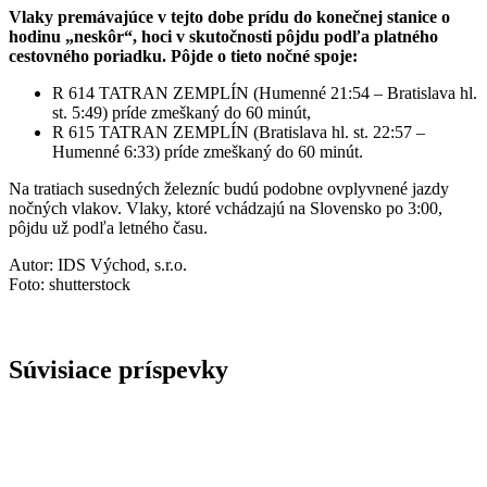
Vlaky
premávajúce v tejto dobe prídu do konečnej stanice o
hodinu „neskôr“, hoci v skutočnosti pôjdu podľa platného
cestovného poriadku. Pôjde o tieto nočné spoje:
R 614 TATRAN ZEMPLÍN (Humenné 21:54 – Bratislava hl.
st. 5:49) príde zmeškaný do 60 minút,
R 615 TATRAN ZEMPLÍN (Bratislava hl. st. 22:57 –
Humenné 6:33) príde zmeškaný do 60 minút.
Na tratiach susedných železníc budú podobne ovplyvnené jazdy
nočných vlakov. Vlaky, ktoré vchádzajú na Slovensko po 3:00,
pôjdu už podľa letného času.
Autor: IDS Východ, s.r.o.
Foto: shutterstock
Súvisiace príspevky