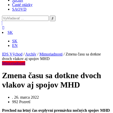
Archív
Časté otázky
SAOVD
SK
SK
EN
IDS Východ
/
Archív
/
Mimoriadnosti
/
Zmena času sa dotkne
dvoch vlakov aj spojov MHD
Mimoriadnosti
Zmena času sa dotkne dvoch
vlakov aj spojov MHD
.
26. marca 2022
992
Pozretí
Prechod na letný čas ovplyvní premávku nočných spojov MHD