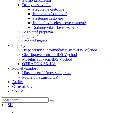
Storno kalkulačka
Druhy cestovného
Predplatné cestovné
Jednorazové cestovné
Prestupné cestovné
Jednodňové celosieťové cestovné
Rodinné víkendové cestovné
Bezplatná preprava
Prepravné
Predajné miesta
Projekty
Dispečerský a informačný systém IDS Východ
Clearingové centrum IDS Východ
Mobilná aplikácia IDS Východ
OTRACON SK-UA
Podnety/žiadosti
Hlásenie problémov v doprave
Podnety na zmenu CP
Archív
Časté otázky
SAOVD
SK