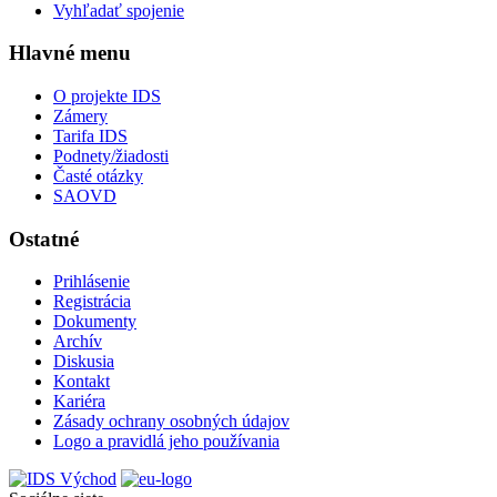
Vyhľadať spojenie
Hlavné menu
O projekte IDS
Zámery
Tarifa IDS
Podnety/žiadosti
Časté otázky
SAOVD
Ostatné
Prihlásenie
Registrácia
Dokumenty
Archív
Diskusia
Kontakt
Kariéra
Zásady ochrany osobných údajov
Logo a pravidlá jeho používania