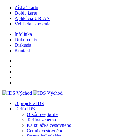
Získať kartu
Dobiť kartu
Aplikácia UBIAN
Vyhľadať spojenie
Infolinka
Dokumenty
Diskusia
Kontakt
O projekte IDS
Tarifa IDS
O zónovej tarife
Tarifná schéma
Kalkulačka cestovného
Cenník cestovného