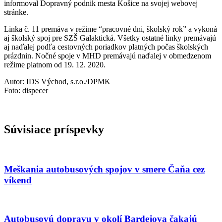
informoval Dopravný podnik mesta Košice na svojej webovej
stránke.
Linka č. 11 premáva v režime “pracovné dni, školský rok” a vykoná
aj školský spoj pre SZŠ Galaktická. Všetky ostatné linky premávajú
aj naďalej podľa cestovných poriadkov platných počas školských
prázdnin. Nočné spoje v MHD premávajú naďalej v obmedzenom
režime platnom od 19. 12. 2020.
Autor: IDS Východ, s.r.o./DPMK
Foto: dispecer
Súvisiace príspevky
Meškania autobusových spojov v smere Čaňa cez
víkend
Autobusovú dopravu v okolí Bardejova čakajú