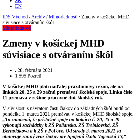
SK
EN
IDS Východ
/
Archív
/
Mimoriadnosti
/
Zmeny v košickej MHD
súvisiace s otváraním škôl
Mimoriadnosti
Zmeny v košickej MHD
súvisiace s otváraním škôl
.
28. februára 2021
1 595
Pozretí
V košickej MHD platí naďalej prázdninový režim, ale na
linkách 20, 25 a 29 začnú premávať školské spoje. Linka číslo
11 premáva v režime pracovné dni, školský rok.
V súvislosti s návratom časti žiakov do základných škôl budú od
pondelka 1. marca 2021 premávať v košickej MHD školské spoje.
„To znamená, že príslušné spoje na linkách č. 20, 25 a 29
vykonajú zachádzky k ZŠ Polianska, ZŠ Trebišovská, ZŠ
Bernolákova a k ZŠ v Poľove. Od stredy 3. marca 2021 sa
obnovuje ranný zvoz žiakov pre Spojenú školu Vojenská 13,“