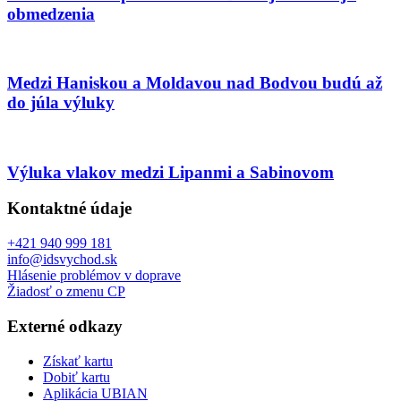
obmedzenia
Medzi Haniskou a Moldavou nad Bodvou budú až
do júla výluky
Výluka vlakov medzi Lipanmi a Sabinovom
Kontaktné údaje
+421 940 999 181
info@idsvychod.sk
Hlásenie problémov v doprave
Žiadosť o zmenu CP
Externé odkazy
Získať kartu
Dobiť kartu
Aplikácia UBIAN