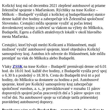
Košický kraj má od decembra 2021 zlepšené autobusové aj priame
železničné spojenie s Maďarskom. Rýchliky na trase Košice –
Miškolc – Budapešť vyrážajú z košickej aj budapeštianskej stanice
denne každé dve hodiny a zabezpečuje ich Železničná spoločnosť
Slovensko. Cestujúci môžu spojenie využiť aj počas letnej
dovolenkovej sezóny a odviesť sa vlakom na výlety do Miškolca,
Budapešti, Egeru a ďalších atraktívnych lokalít v okolí hlavného
mesta Maďarska.
Cestujúci, ktorí bývajú medzi Košicami a Hidasnémeti, majú
možnosť využiť autobusové spojenie, ktoré objednáva Košický
samosprávny kraj. Autobus ich odvezie do Hidasnémeti, kde môžu
prestúpiť na vlak do Miškolca alebo Budapešti.
Vlaky
ZSSK
na trase Košice – Budapešť premávajú denne od 6.01
hod. do 18.01 hod. každé dve hodiny, z Budapešti vyráža prvý spoj
o 6.30 h a posledný o 18.30 h. Cesta do Budapešti trvá tri a pol
hodiny, do Miškolca sa dostanete za hodinu a pol. Autobusové
spojenie, ktoré pre Košický samosprávny kraj zabezpečuje
spoločnosť eurobus, a. s., je prevádzkované v rozsahu 11 párov
dopravných spojení počas pracovných dní a 5 párov spojov cez
voľné dni. Na autobusové spoje sa vzťahuje tarifa prímestskej
pravidelnej autobusovej dopravy.