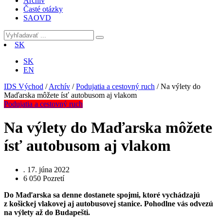
Archív
Časté otázky
SAOVD
SK
SK
EN
IDS Východ
/
Archív
/
Podujatia a cestovný ruch
/
Na výlety do
Maďarska môžete ísť autobusom aj vlakom
Podujatia a cestovný ruch
Na výlety do Maďarska môžete
ísť autobusom aj vlakom
.
17. júna 2022
6 050
Pozretí
Do Maďarska sa denne dostanete spojmi, ktoré vychádzajú
z košickej vlakovej aj autobusovej stanice. Pohodlne vás odvezú
na výlety až do Budapešti.