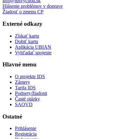
info@idsvychod.sk
Hlásenie problémov v doprave
Žiadosť o zmenu CP
Externé odkazy
Získať kartu
Dobiť kartu
Aplikácia UBIAN
Vyhľadať spojenie
Hlavné menu
O projekte IDS
Zámery
Tarifa IDS
Podnety/žiadosti
Časté otázky
SAOVD
Ostatné
Prihlásenie
Registrácia