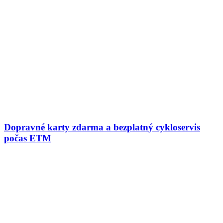
Dopravné karty zdarma a bezplatný cykloservis
počas ETM