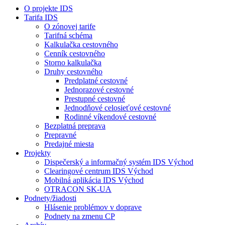
O projekte IDS
Tarifa IDS
O zónovej tarife
Tarifná schéma
Kalkulačka cestovného
Cenník cestovného
Storno kalkulačka
Druhy cestovného
Predplatné cestovné
Jednorazové cestovné
Prestupné cestovné
Jednodňové celosieťové cestovné
Rodinné víkendové cestovné
Bezplatná preprava
Prepravné
Predajné miesta
Projekty
Dispečerský a informačný systém IDS Východ
Clearingové centrum IDS Východ
Mobilná aplikácia IDS Východ
OTRACON SK-UA
Podnety/žiadosti
Hlásenie problémov v doprave
Podnety na zmenu CP