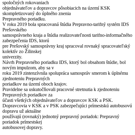
spoločných rokovaniach
objednávateľov a dopravcov pôsobiacich na území KSK
skompletizovaný do úplného znenia
Prepravného poriadku.
V roku 2019 bola spracovaná štúdia Prepravno-tarifný systém IDS
Prešovského
samosprávneho kraja a štúdia realizovateľnosti tarifno-informačného
zabezpečenia IDS, ktorú
pre Prešovský samosprávny kraj spracoval rovnaký spracovateľský
kolektív zo Žilinskej
univerzity.
Návrh Prepravného poriadku IDS, ktorý bol obsahom štúdie, bol
novým impulzom, aby sa v
roku 2019 zintenzívnila spolupráca samospráv smerom k úplnému
zjednoteniu Prepravných
poriadkov na území oboch krajov.
Pravidelne sa uskutočňovali pracovné stretnutia k zjednoteniu
Prepravných poriadkov za
účasti všetkých objednávateľov a dopravcov KSK a PSK.
Dopravcovia v KSK a v PSK zabezpečujúci prímestskú autobusovú
dopravu už aktuálne
používajú (rovnaký) jednotný prepravný poriadok: Prepravný
poriadok prímestskej
autobusovej dopravy.