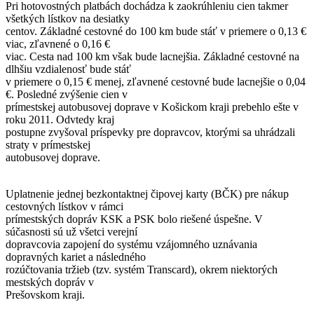
Pri hotovostných platbách dochádza k zaokrúhleniu cien takmer
všetkých lístkov na desiatky
centov. Základné cestovné do 100 km bude stáť v priemere o 0,13 €
viac, zľavnené o 0,16 €
viac. Cesta nad 100 km však bude lacnejšia. Základné cestovné na
dlhšiu vzdialenosť bude stáť
v priemere o 0,15 € menej, zľavnené cestovné bude lacnejšie o 0,04
€. Posledné zvýšenie cien v
prímestskej autobusovej doprave v Košickom kraji prebehlo ešte v
roku 2011. Odvtedy kraj
postupne zvyšoval príspevky pre dopravcov, ktorými sa uhrádzali
straty v prímestskej
autobusovej doprave.
Uplatnenie jednej bezkontaktnej čipovej karty (BČK) pre nákup
cestovných lístkov v rámci
prímestských dopráv KSK a PSK bolo riešené úspešne. V
súčasnosti sú už všetci verejní
dopravcovia zapojení do systému vzájomného uznávania
dopravných kariet a následného
rozúčtovania tržieb (tzv. systém Transcard), okrem niektorých
mestských dopráv v
Prešovskom kraji.