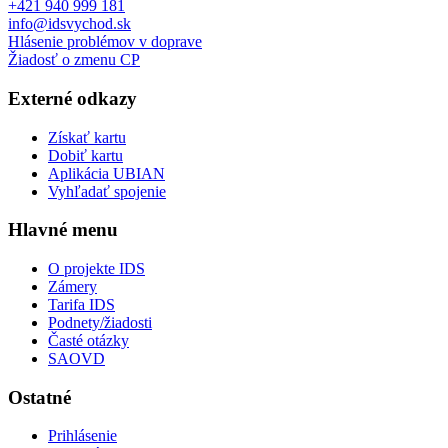
+421 940 999 181
info@idsvychod.sk
Hlásenie problémov v doprave
Žiadosť o zmenu CP
Externé odkazy
Získať kartu
Dobiť kartu
Aplikácia UBIAN
Vyhľadať spojenie
Hlavné menu
O projekte IDS
Zámery
Tarifa IDS
Podnety/žiadosti
Časté otázky
SAOVD
Ostatné
Prihlásenie