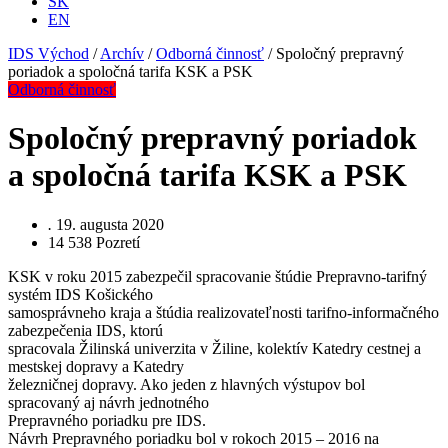
SK
EN
IDS Východ
/
Archív
/
Odborná činnosť
/
Spoločný prepravný
poriadok a spoločná tarifa KSK a PSK
Odborná činnosť
Spoločný prepravný poriadok
a spoločná tarifa KSK a PSK
.
19. augusta 2020
14 538
Pozretí
KSK v roku 2015 zabezpečil spracovanie štúdie Prepravno-tarifný
systém IDS Košického
samosprávneho kraja a štúdia realizovateľnosti tarifno-informačného
zabezpečenia IDS, ktorú
spracovala Žilinská univerzita v Žiline, kolektív Katedry cestnej a
mestskej dopravy a Katedry
železničnej dopravy. Ako jeden z hlavných výstupov bol
spracovaný aj návrh jednotného
Prepravného poriadku pre IDS.
Návrh Prepravného poriadku bol v rokoch 2015 – 2016 na