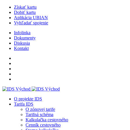
Získať kartu
Dobiť kartu
Aplikácia UBIAN
Vyhľadať spojenie
Infolinka
Dokumenty
Diskusia
Kontakt
O projekte IDS
Tarifa IDS
O zónovej tarife
Tarifná schéma
Kalkulačka cestovného
Cenník cestovného