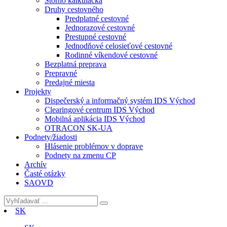
Storno kalkulačka
Druhy cestovného
Predplatné cestovné
Jednorazové cestovné
Prestupné cestovné
Jednodňové celosieťové cestovné
Rodinné víkendové cestovné
Bezplatná preprava
Prepravné
Predajné miesta
Projekty
Dispečerský a informačný systém IDS Východ
Clearingové centrum IDS Východ
Mobilná aplikácia IDS Východ
OTRACON SK-UA
Podnety/žiadosti
Hlásenie problémov v doprave
Podnety na zmenu CP
Archív
Časté otázky
SAOVD
SK