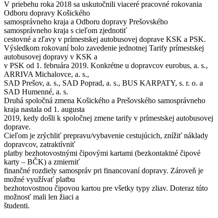
V priebehu roka 2018 sa uskutočnili viaceré pracovné rokovania
Odboru dopravy Košického
samosprávneho kraja a Odboru dopravy Prešovského
samosprávneho kraja s cieľom zjednotiť
cestovné a zľavy v prímestskej autobusovej doprave KSK a PSK.
Výsledkom rokovaní bolo zavedenie jednotnej Tarify prímestskej
autobusovej dopravy v KSK a
v PSK od 1. februára 2019. Konkrétne u dopravcov eurobus, a. s.,
ARRIVA Michalovce, a. s.,
SAD Prešov, a. s., SAD Poprad, a. s., BUS KARPATY, s. r. o. a
SAD Humenné, a. s.
Druhá spoločná zmena Košického a Prešovského samosprávneho
kraja nastala od 1. augusta
2019, kedy došli k spoločnej zmene tarify v prímestskej autobusovej
doprave.
Cieľom je zrýchliť prepravu/vybavenie cestujúcich, znížiť náklady
dopravcov, zatraktívniť
platby bezhotovostnými čipovými kartami (bezkontaktné čipové
karty – BČK) a zmierniť
finančné rozdiely samospráv pri financovaní dopravy. Zároveň je
možné využívať platbu
bezhotovostnou čipovou kartou pre všetky typy zliav. Doteraz túto
možnosť mali len žiaci a
študenti.