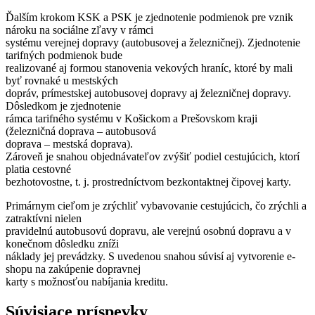
Ďalším krokom KSK a PSK je zjednotenie podmienok pre vznik
nároku na sociálne zľavy v rámci
systému verejnej dopravy (autobusovej a železničnej). Zjednotenie
tarifných podmienok bude
realizované aj formou stanovenia vekových hraníc, ktoré by mali
byť rovnaké u mestských
dopráv, prímestskej autobusovej dopravy aj železničnej dopravy.
Dôsledkom je zjednotenie
rámca tarifného systému v Košickom a Prešovskom kraji
(železničná doprava – autobusová
doprava – mestská doprava).
Zároveň je snahou objednávateľov zvýšiť podiel cestujúcich, ktorí
platia cestovné
bezhotovostne, t. j. prostredníctvom bezkontaktnej čipovej karty.
Primárnym cieľom je zrýchliť vybavovanie cestujúcich, čo zrýchli a
zatraktívni nielen
pravidelnú autobusovú dopravu, ale verejnú osobnú dopravu a v
konečnom dôsledku zníži
náklady jej prevádzky. S uvedenou snahou súvisí aj vytvorenie e-
shopu na zakúpenie dopravnej
karty s možnosťou nabíjania kreditu.
Súvisiace príspevky