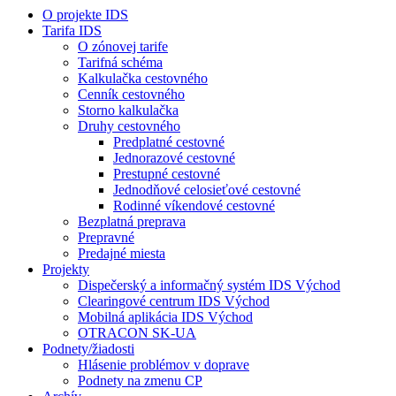
O projekte IDS
Tarifa IDS
O zónovej tarife
Tarifná schéma
Kalkulačka cestovného
Cenník cestovného
Storno kalkulačka
Druhy cestovného
Predplatné cestovné
Jednorazové cestovné
Prestupné cestovné
Jednodňové celosieťové cestovné
Rodinné víkendové cestovné
Bezplatná preprava
Prepravné
Predajné miesta
Projekty
Dispečerský a informačný systém IDS Východ
Clearingové centrum IDS Východ
Mobilná aplikácia IDS Východ
OTRACON SK-UA
Podnety/žiadosti
Hlásenie problémov v doprave
Podnety na zmenu CP