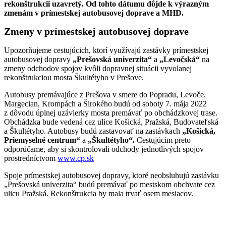
rekonštrukcii uzavretý. Od tohto dátumu dôjde k výrazným
zmenám v prímestskej autobusovej doprave a MHD.
Zmeny v prímestskej autobusovej doprave
Upozorňujeme cestujúcich, ktorí využívajú zastávky prímestskej
autobusovej dopravy
„Prešovská univerzita“
a
„Levočská“
na
zmeny odchodov spojov kvôli dopravnej situácii vyvolanej
rekonštrukciou mosta Škultétyho v Prešove.
Autobusy premávajúce z Prešova v smere do Popradu, Levoče,
Margecian, Krompách a Širokého budú od soboty 7. mája 2022
z dôvodu úplnej uzávierky mosta premávať po obchádzkovej trase.
Obchádzka bude vedená cez ulice Košická, Pražská, Budovateľská
a Škultétyho. Autobusy budú zastavovať na zastávkach
„Košická,
Priemyselné centrum“
a
„Škultétyho“.
Cestujúcim preto
odporúčame, aby si skontrolovali odchody jednotlivých spojov
prostredníctvom
www.cp.sk
Spoje prímestskej autobusovej dopravy, ktoré neobsluhujú zastávku
„Prešovská univerzita“ budú premávať po mestskom obchvate cez
ulicu Pražská. Rekonštrukcia by mala trvať osem mesiacov.