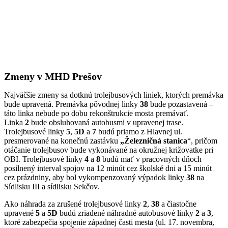
Zmeny v MHD Prešov
Najväčšie zmeny sa dotknú trolejbusových liniek, ktorých premávka
bude upravená. Premávka pôvodnej linky
38
bude pozastavená –
táto linka nebude po dobu rekonštrukcie mosta premávať.
Linka
2
bude obsluhovaná autobusmi v upravenej trase.
Trolejbusové linky
5
,
5D
a
7
budú priamo z Hlavnej ul.
presmerované na konečnú zastávku
„Železničná stanica
“, pričom
otáčanie trolejbusov bude vykonávané na okružnej križovatke pri
OBI. Trolejbusové linky
4
a
8
budú mať v pracovných dňoch
posilnený interval spojov na 12 minút cez školské dni a 15 minút
cez prázdniny, aby bol vykompenzovaný výpadok linky
38
na
Sídlisku III a sídlisku Sekčov.
Ako náhrada za zrušené trolejbusové linky
2
,
38
a čiastočne
upravené
5
a
5D
budú zriadené náhradné autobusové linky
2
a
3
,
ktoré zabezpečia spojenie západnej časti mesta (ul. 17. novembra,