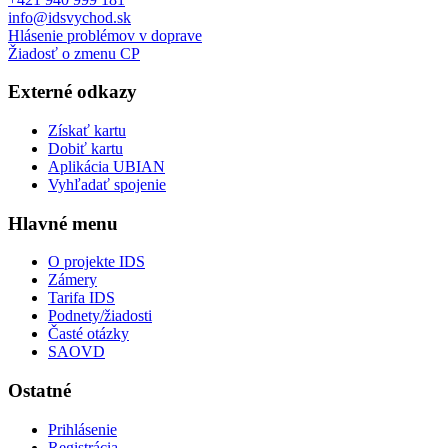
info@idsvychod.sk
Hlásenie problémov v doprave
Žiadosť o zmenu CP
Externé odkazy
Získať kartu
Dobiť kartu
Aplikácia UBIAN
Vyhľadať spojenie
Hlavné menu
O projekte IDS
Zámery
Tarifa IDS
Podnety/žiadosti
Časté otázky
SAOVD
Ostatné
Prihlásenie
Registrácia