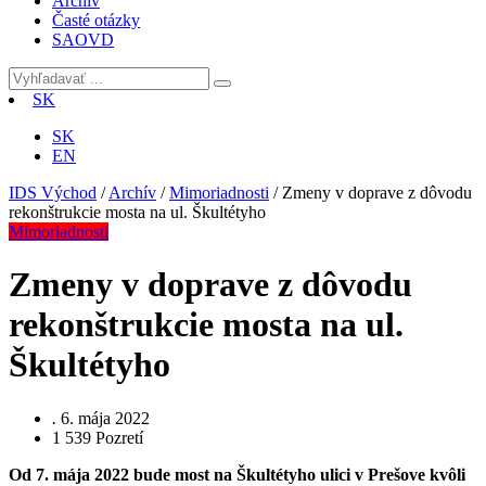
Archív
Časté otázky
SAOVD
SK
SK
EN
IDS Východ
/
Archív
/
Mimoriadnosti
/
Zmeny v doprave z dôvodu
rekonštrukcie mosta na ul. Škultétyho
Mimoriadnosti
Zmeny v doprave z dôvodu
rekonštrukcie mosta na ul.
Škultétyho
.
6. mája 2022
1 539
Pozretí
Od 7. mája 2022 bude most na Škultétyho ulici v Prešove kvôli