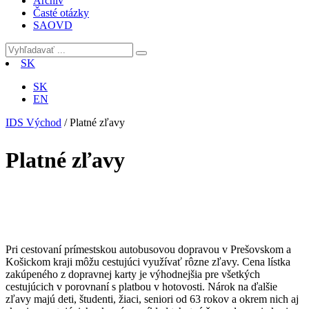
Archív
Časté otázky
SAOVD
SK
SK
EN
IDS Východ
/
Platné zľavy
Platné zľavy
Pri cestovaní prímestskou autobusovou dopravou v Prešovskom a
Košickom kraji môžu cestujúci využívať rôzne zľavy. Cena lístka
zakúpeného z dopravnej karty je výhodnejšia pre všetkých
cestujúcich v porovnaní s platbou v hotovosti. Nárok na ďalšie
zľavy majú deti, študenti, žiaci, seniori od 63 rokov a okrem nich aj