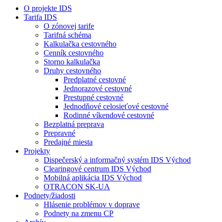
O projekte IDS
Tarifa IDS
O zónovej tarife
Tarifná schéma
Kalkulačka cestovného
Cenník cestovného
Storno kalkulačka
Druhy cestovného
Predplatné cestovné
Jednorazové cestovné
Prestupné cestovné
Jednodňové celosieťové cestovné
Rodinné víkendové cestovné
Bezplatná preprava
Prepravné
Predajné miesta
Projekty
Dispečerský a informačný systém IDS Východ
Clearingové centrum IDS Východ
Mobilná aplikácia IDS Východ
OTRACON SK-UA
Podnety/žiadosti
Hlásenie problémov v doprave
Podnety na zmenu CP