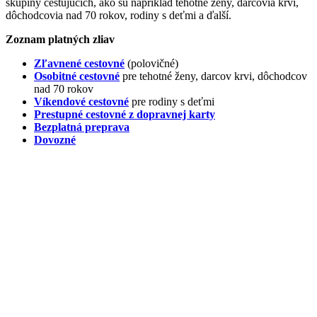
skupiny cestujúcich, ako sú napríklad tehotné ženy, darcovia krvi,
dôchodcovia nad 70 rokov, rodiny s deťmi a ďalší.
Zoznam platných zliav
Zľavnené cestovné
(polovičné)
Osobitné cestovné
pre tehotné ženy, darcov krvi, dôchodcov
nad 70 rokov
Víkendové cestovné
pre rodiny s deťmi
Prestupné cestovné z dopravnej karty
Bezplatná preprava
Dovozné