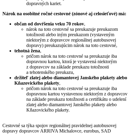
dopravných kariet.
Nárok na osobitné ročné cestovné (zónové aj celosieťové) má:
občan od dovŕšenia veku 70 rokov
,
nárok na toto cestovné sa preukazuje preukazom
totožnosti alebo iným preukazom (vystaveným
niektorým z dopravcov regionálnej autobusovej
dopravy) preukazujúcim nárok na toto cestovné,
tehotná žena
,
pričom nárok na toto cestovné sa preukazuje iba
dopravnou kartou, ktorá je vystavená niektorým
z dopravcov na základe preukazu totožnosti
a tehotenského preukazu,
držiteľ zlatej alebo diamantovej Janského plakety alebo
Kňazovického plakety
,
pričom nárok na toto cestovné sa preukazuje iba
dopravnou kartou vystavenou niektorým z dopravcov
na základe preukazu totožnosti a certifikátu o udelení
zlatej alebo diamantovej Janského plakety alebo
Kňazovického plakety.
Cestovné sa týka spojov regionálnej pravidelnej autobusovej
dopravy dopravcov ARRIVA Michalovce, eurobus, SAD