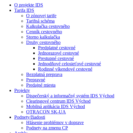
O projekte IDS
Tarifa IDS
O zónovej tarife
Tarifná schéma
Kalkulačka cestovného
Cenník cestovného
Storno kalkulačka
Druhy cestovného
Predplatné cestovné
Jednorazové cestovné
Prestupné cestovné
Jednodňové celosieťové cestovné
Rodinné víkendové cestovné
Bezplatná preprava
Prepravné
Predajné miesta
Projekty
Dispečerský a informačný systém IDS Východ
Clearingové centrum IDS Východ
Mobilná aplikácia IDS Východ
OTRACON SK-UA
Podnety/žiadosti
Hlásenie problémov v doprave
Podnety na zmenu CP