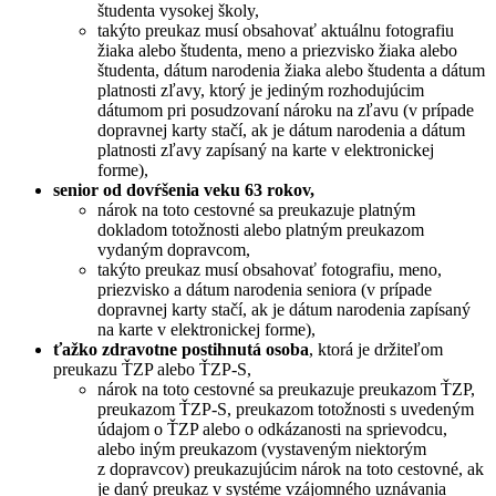
študenta vysokej školy,
takýto preukaz musí obsahovať aktuálnu fotografiu
žiaka alebo študenta, meno a priezvisko žiaka alebo
študenta, dátum narodenia žiaka alebo študenta a dátum
platnosti zľavy, ktorý je jediným rozhodujúcim
dátumom pri posudzovaní nároku na zľavu (v prípade
dopravnej karty stačí, ak je dátum narodenia a dátum
platnosti zľavy zapísaný na karte v elektronickej
forme),
senior od dovŕšenia veku 63 rokov,
nárok na toto cestovné sa preukazuje platným
dokladom totožnosti alebo platným preukazom
vydaným dopravcom,
takýto preukaz musí obsahovať fotografiu, meno,
priezvisko a dátum narodenia seniora (v prípade
dopravnej karty stačí, ak je dátum narodenia zapísaný
na karte v elektronickej forme),
ťažko zdravotne postihnutá osoba
, ktorá je držiteľom
preukazu ŤZP alebo ŤZP-S,
nárok na toto cestovné sa preukazuje preukazom ŤZP,
preukazom ŤZP-S, preukazom totožnosti s uvedeným
údajom o ŤZP alebo o odkázanosti na sprievodcu,
alebo iným preukazom (vystaveným niektorým
z dopravcov) preukazujúcim nárok na toto cestovné, ak
je daný preukaz v systéme vzájomného uznávania