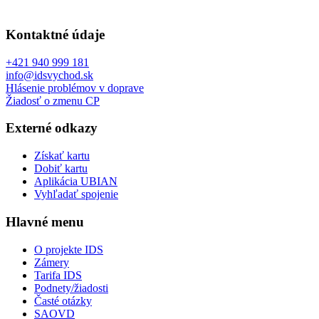
Kontaktné údaje
+421 940 999 181
info@idsvychod.sk
Hlásenie problémov v doprave
Žiadosť o zmenu CP
Externé odkazy
Získať kartu
Dobiť kartu
Aplikácia UBIAN
Vyhľadať spojenie
Hlavné menu
O projekte IDS
Zámery
Tarifa IDS
Podnety/žiadosti
Časté otázky
SAOVD