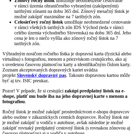
Zónový ročný lístok
umožňuje neobmedzené cestovanie
v rámci územia ohraničeného vybranými (zakúpenými)
tarifnými zónami na dobu 365 dní. Zónový mesačný lístok je
možné zakúpiť maximálne na 7 tarifných zón.
Celosieťový ročný lístok
umožňuje neobmedzené cestovanie
v rámci všetkých tarifných zón IDS Východ (teda v rámci
celého územia východného Slovenska) na dobu 365 dní. Jeho
cena je len o niečo vyššia ako zónový ročný lístok na 7
tarifných zón.
Výhradným nosičom ročného lístka je dopravná karta (fyzická alebo
virtuálna) s fotografiou, menom a priezviskom cestujúceho, ako aj
s uvedenou časovou platnosťou karty a identifikačným číslom karty.
Zoznam akceptovaných dopravných kariet uvádza
projekt
Slovenský dopravný pas
. Takouto dopravnou kartou môže
byť aj tzv. ISIC preukaz.
Pozor! V prípade, že si cestujúci
zakúpi predplatný lístok na e-
shope, platiť mu bude iba na jeho dopravnej karte s menom a
fotografiou
.
Ročný lístok je možné zakúpiť prostredníctvom e-shopu dopravcov
alebo osobne v zákazníckych centrách dopravcov. Ročný lístok nie
je možné zakúpiť u vodiča v autobuse, avšak následne je možné
zakúpiť rovnaký predplatný cestovný lístok (s rovnakou zónovou aj
časovou platnosťou) aj u vodiča v autobuse.