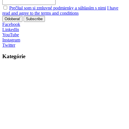
Prečítal som si zmluvné podmienky a súhlasím s nimi
I have
read and agree to the terms and conditions
Odoberať
Subscribe
Facebook
LinkedIn
YouTube
Instagram
Twitter
Kategórie