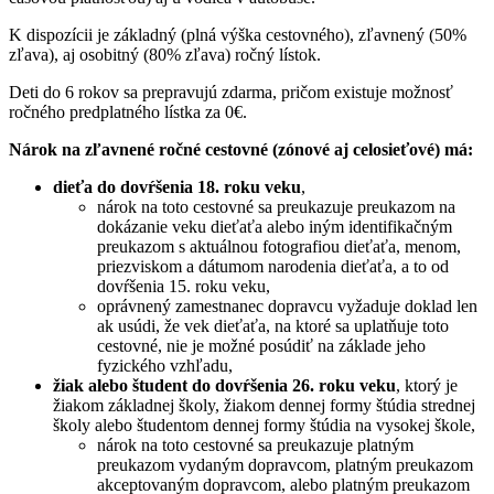
K dispozícii je základný (plná výška cestovného), zľavnený (50%
zľava), aj osobitný (80% zľava) ročný lístok.
Deti do 6 rokov sa prepravujú zdarma, pričom existuje možnosť
ročného predplatného lístka za 0€.
Nárok na zľavnené ročné cestovné (zónové aj celosieťové) má:
dieťa do dovŕšenia 18. roku veku
,
nárok na toto cestovné sa preukazuje preukazom na
dokázanie veku dieťaťa alebo iným identifikačným
preukazom s aktuálnou fotografiou dieťaťa, menom,
priezviskom a dátumom narodenia dieťaťa, a to od
dovŕšenia 15. roku veku,
oprávnený zamestnanec dopravcu vyžaduje doklad len
ak usúdi, že vek dieťaťa, na ktoré sa uplatňuje toto
cestovné, nie je možné posúdiť na základe jeho
fyzického vzhľadu,
žiak alebo študent do dovŕšenia 26. roku veku
, ktorý je
žiakom základnej školy, žiakom dennej formy štúdia strednej
školy alebo študentom dennej formy štúdia na vysokej škole,
nárok na toto cestovné sa preukazuje platným
preukazom vydaným dopravcom, platným preukazom
akceptovaným dopravcom, alebo platným preukazom