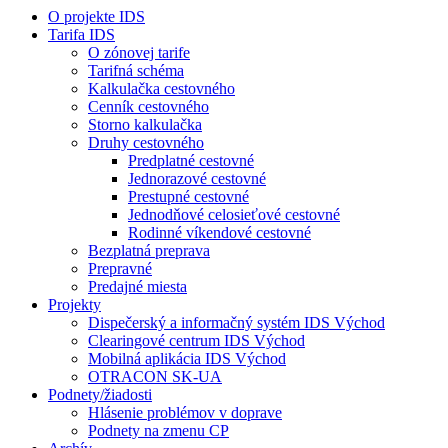
O projekte IDS
Tarifa IDS
O zónovej tarife
Tarifná schéma
Kalkulačka cestovného
Cenník cestovného
Storno kalkulačka
Druhy cestovného
Predplatné cestovné
Jednorazové cestovné
Prestupné cestovné
Jednodňové celosieťové cestovné
Rodinné víkendové cestovné
Bezplatná preprava
Prepravné
Predajné miesta
Projekty
Dispečerský a informačný systém IDS Východ
Clearingové centrum IDS Východ
Mobilná aplikácia IDS Východ
OTRACON SK-UA
Podnety/žiadosti
Hlásenie problémov v doprave
Podnety na zmenu CP