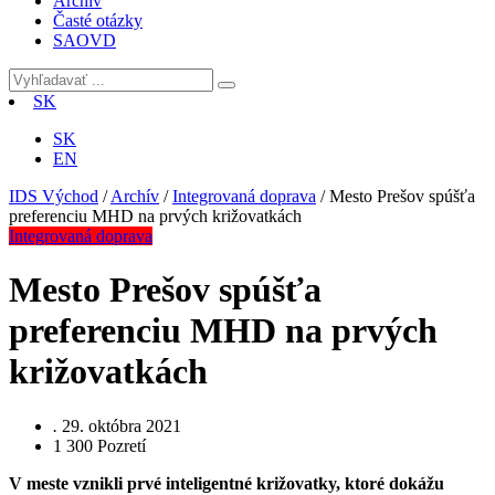
Archív
Časté otázky
SAOVD
SK
SK
EN
IDS Východ
/
Archív
/
Integrovaná doprava
/
Mesto Prešov spúšťa
preferenciu MHD na prvých križovatkách
Integrovaná doprava
Mesto Prešov spúšťa
preferenciu MHD na prvých
križovatkách
.
29. októbra 2021
1 300
Pozretí
V meste vznikli prvé inteligentné križovatky, ktoré dokážu