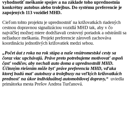
vyhodnotiť meškanie spojov a na základe toho uprednostnia
konkrétny autobus alebo trolejbus. Do systému preferencie je
zapojených 113 vozidiel MHD.
Cieľom tohto projektu je uprednostniť na križovatkách riadených
cestnou dopravnou signalizáciou vozidlá MHD tak, aby v čo
najväčšej možnej miere dodržiavali cestovný poriadok a odstránili sa
nežiaduce meškania. Projekt preferencie zároveň zachováva
koordináciu jednotlivých križovatiek medzi sebou.
„Počet áut z roka na rok stúpa a naše vnútromestské cesty sa
čoraz viac upchávajú. Práve preto potrebujeme motivovať aspoň
časť vodičov, aby nechali auto doma a uprednostnili MHD.
Účinným riešením môže byť práve preferencia MHD, vďaka
ktorej budú mať autobusy a trolejbusy na veľkých križovatkách
prednosť na úkor individuálnej automobilovej dopravy,“
uviedla
primátorka mesta Prešov Andrea Turčanová.