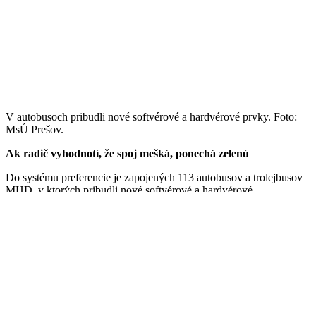
V autobusoch pribudli nové softvérové a hardvérové prvky. Foto:
MsÚ Prešov.
Ak radič vyhodnotí, že spoj mešká, ponechá zelenú
Do systému preferencie je zapojených 113 autobusov a trolejbusov
MHD, v ktorých pribudli nové softvérové a hardvérové
prvky. Hovorca mesta Prešov Vladimír Tomek informoval, že
vďaka novej technológii môžu palubné jednotky vo vozidlách
komunikovať s radičmi cestnej dopravnej signalizácie, ktoré budú
riadiť ich prejazd križovatkou.
„Ak radič vyhodnotí, že spoj mešká,
ponechá zelený signál na semafore dlhšie, vďaka čomu bude
môcť vodič MHD prejsť plynule cez križovatku. V prípade, že
budú ku križovatke prichádzať dva rôzne autobusy z iných
smerov, radič uprednostní ten, ktorý mešká alebo má v systéme
MHD zadefinovanú väčšiu prioritu. V konečnom dôsledku budú